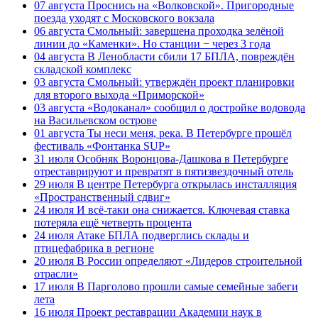
07 августа
Проснись на «Волковской». Пригородные
поезда уходят с Московского вокзала
06 августа
Смольный: завершена проходка зелёной
линии до «Каменки». Но станции − через 3 года
04 августа
В Ленобласти сбили 17 БПЛА, повреждён
складской комплекс
03 августа
Смольный: утверждён проект планировки
для второго выхода «Приморской»
03 августа
«Водоканал» сообщил о достройке водовода
на Васильевском острове
01 августа
Ты неси меня, река. В Петербурге прошёл
фестиваль «Фонтанка SUP»
31 июля
Особняк Воронцова-Дашкова в Петербурге
отреставрируют и превратят в пятизвездочный отель
29 июля
В центре Петербурга открылась инсталляция
«Пространственный сдвиг»
24 июля
И всё-таки она снижается. Ключевая ставка
потеряла ещё четверть процента
24 июля
Атаке БПЛА подверглись склады и
птицефабрика в регионе
20 июля
В России определяют «Лидеров строительной
отрасли»
17 июля
В Парголово прошли самые семейные забеги
лета
16 июля
Проект реставрации Академии наук в