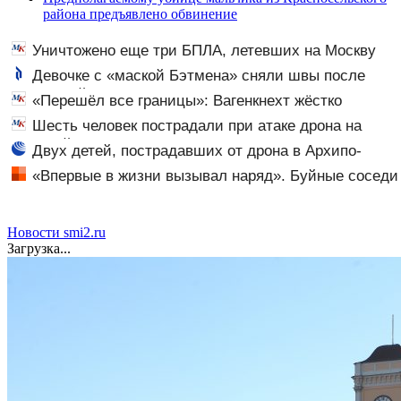
района предъявлено обвинение
Уничтожено еще три БПЛА, летевших на Москву
Девочке с «маской Бэтмена» сняли швы после
последней операции
«Перешёл все границы»: Вагенкнехт жёстко
ответила послу Украины
Шесть человек пострадали при атаке дрона на
Ильский НПЗ
Двух детей, пострадавших от дрона в Архипо-
Осиповке, доставили в РДКБ
«Впервые в жизни вызывал наряд». Буйные соседи
закошмарили молодую семью в Екатеринбурге
Новости smi2.ru
Загрузка...