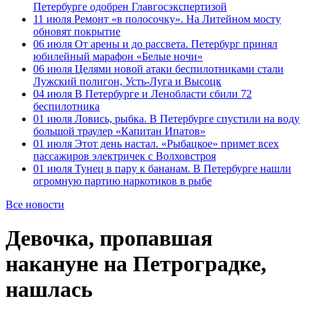
Петербурге одобрен Главгосэкспертизой
11 июля
Ремонт «в полосочку». На Литейном мосту
обновят покрытие
06 июля
От арены и до рассвета. Петербург принял
юбилейный марафон «Белые ночи»
06 июля
Целями новой атаки беспилотниками стали
Лужский полигон, Усть-Луга и Высоцк
04 июля
В Петербурге и Ленобласти сбили 72
беспилотника
01 июля
Ловись, рыбка. В Петербурге спустили на воду
большой траулер «Капитан Ипатов»
01 июля
Этот день настал. «Рыбацкое» примет всех
пассажиров электричек с Волховстроя
01 июля
Тунец в пару к бананам. В Петербурге нашли
огромную партию наркотиков в рыбе
Все новости
Девочка, пропавшая
накануне на Петроградке,
нашлась