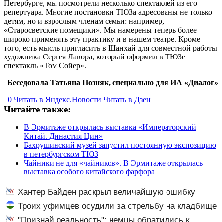
Петербурге, мы посмотрели несколько спектаклей из его
репертуара. Многие постановки ТЮЗа адресованы не только
детям, но и взрослым членам семьи: например,
«Старосветские помещики». Мы намерены теперь более
широко применять эту практику и в нашем театре. Кроме
того, есть мысль пригласить в Шанхай для совместной работы
художника Сергея Лавора, который оформил в ТЮЗе
спектакль «Том Сойер».
Беседовала Татьяна Позняк, специально для ИА «Диалог»
0
Читать в
Я
ндекс.Новости
Читать в Дзен
Читайте также:
В Эрмитаже открылась выставка «Императорский
Китай. Династия Цин»
Бахрушинский музей запустил постоянную экспозицию
в петербургском ТЮЗ
Чайники не для «чайников». В Эрмитаже открылась
выставка особого китайского фарфора
Хантер Байден раскрыл величайшую ошибку
своего отца: бездействие против Трампа
Троих уфимцев осудили за стрельбу на кладбище
в Башкирии
"Признай реальность": немцы обратились к