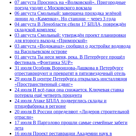
07 августа
Проснись на «Волковской». Пригородные
поезда уходят с Московского вокзала
06 августа
Смольный: завершена проходка зелёной
линии до «Каменки». Но станции − через 3 года
04 августа
В Ленобласти сбили 17 БПЛА, повреждён
складской комплекс
03 августа
Смольный: утверждён проект планировки
для второго выхода «Приморской»
03 августа
«Водоканал» сообщил о достройке водовода
на Васильевском острове
01 августа
Ты неси меня, река. В Петербурге прошёл
фестиваль «Фонтанка SUP»
31 июля
Особняк Воронцова-Дашкова в Петербурге
отреставрируют и превратят в пятизвездочный отель
29 июля
В центре Петербурга открылась инсталляция
«Пространственный сдвиг»
24 июля
И всё-таки она снижается. Ключевая ставка
потеряла ещё четверть процента
24 июля
Атаке БПЛА подверглись склады и
птицефабрика в регионе
20 июля
В России определяют «Лидеров строительной
отрасли»
17 июля
В Парголово прошли самые семейные забеги
лета
16 июля
Проект реставрации Академии наук в