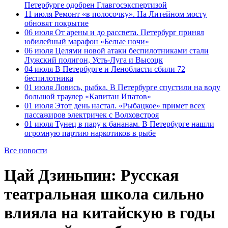
Петербурге одобрен Главгосэкспертизой
11 июля
Ремонт «в полосочку». На Литейном мосту
обновят покрытие
06 июля
От арены и до рассвета. Петербург принял
юбилейный марафон «Белые ночи»
06 июля
Целями новой атаки беспилотниками стали
Лужский полигон, Усть-Луга и Высоцк
04 июля
В Петербурге и Ленобласти сбили 72
беспилотника
01 июля
Ловись, рыбка. В Петербурге спустили на воду
большой траулер «Капитан Ипатов»
01 июля
Этот день настал. «Рыбацкое» примет всех
пассажиров электричек с Волховстроя
01 июля
Тунец в пару к бананам. В Петербурге нашли
огромную партию наркотиков в рыбе
Все новости
Цай Дзиньпин: Русская
театральная школа сильно
влияла на китайскую в годы