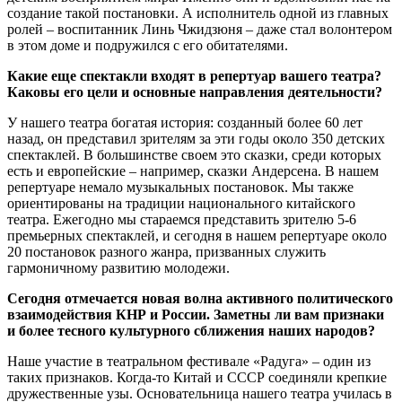
создание такой постановки. А исполнитель одной из главных
ролей – воспитанник Линь Чжидзюня – даже стал волонтером
в этом доме и подружился с его обитателями.
Какие еще спектакли входят в репертуар вашего театра?
Каковы его цели и основные направления деятельности?
У нашего театра богатая история: созданный более 60 лет
назад, он представил зрителям за эти годы около 350 детских
спектаклей. В большинстве своем это сказки, среди которых
есть и европейские – например, сказки Андерсена. В нашем
репертуаре немало музыкальных постановок. Мы также
ориентированы на традиции национального китайского
театра. Ежегодно мы стараемся представить зрителю 5-6
премьерных спектаклей, и сегодня в нашем репертуаре около
20 постановок разного жанра, призванных служить
гармоничному развитию молодежи.
Сегодня отмечается новая волна активного политического
взаимодействия КНР и России. Заметны ли вам признаки
и более тесного культурного сближения наших народов?
Наше участие в театральном фестивале «Радуга» – один из
таких признаков. Когда-то Китай и СССР соединяли крепкие
дружественные узы. Основательница нашего театра училась в