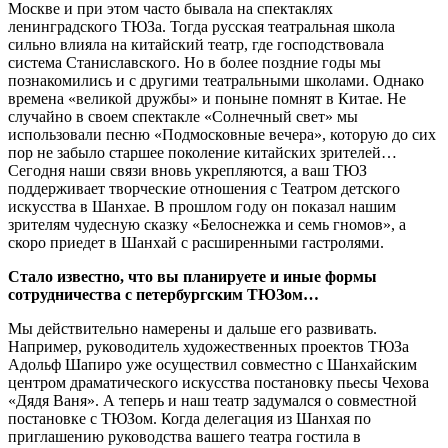
Москве и при этом часто бывала на спектаклях
ленинградского ТЮЗа. Тогда русская театральная школа
сильно влияла на китайский театр, где господствовала
система Станиславского. Но в более поздние годы мы
познакомились и с другими театральными школами. Однако
времена «великой дружбы» и поныне помнят в Китае. Не
случайно в своем спектакле «Солнечный свет» мы
использовали песню «Подмосковные вечера», которую до сих
пор не забыло старшее поколение китайских зрителей…
Сегодня наши связи вновь укрепляются, а ваш ТЮЗ
поддерживает творческие отношения с Театром детского
искусства в Шанхае. В прошлом году он показал нашим
зрителям чудесную сказку «Белоснежка и семь гномов», а
скоро приедет в Шанхай с расширенными гастролями.
Стало известно, что вы планируете и иные формы
сотрудничества с петербургским ТЮЗом…
Мы действительно намерены и дальше его развивать.
Например, руководитель художественных проектов ТЮЗа
Адольф Шапиро уже осуществил совместно с Шанхайским
центром драматического искусства постановку пьесы Чехова
«Дядя Ваня». А теперь и наш театр задумался о совместной
постановке с ТЮЗом. Когда делегация из Шанхая по
приглашению руководства вашего театра гостила в