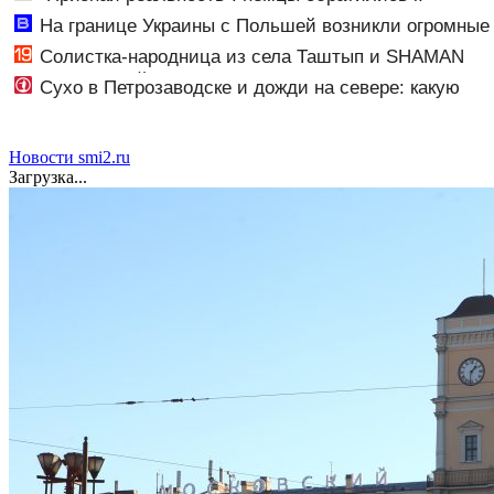
Зеленскому после удара ВС РФ
На границе Украины с Польшей возникли огромные
очереди из грузовиков - Новости на Вести.ru
Солистка-народница из села Таштып и SHAMAN
спели на одной сцене
Сухо в Петрозаводске и дожди на севере: какую
погоду обещают 9 августа
Новости smi2.ru
Загрузка...