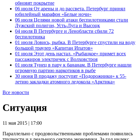
обновят покрытие
06 июля
От арены и до рассвета. Петербург принял
юбилейный марафон «Белые ночи»
06 июля
Целями новой атаки беспилотниками стали
Лужский полигон, Усть-Луга и Высоцк
04 июля
В Петербурге и Ленобласти сбили 72
беспилотника
01 июля
Ловись, рыбка. В Петербурге спустили на воду
большой траулер «Капитан Ипатов»
01 июля
Этот день настал. «Рыбацкое» примет всех
пассажиров электричек с Волховстроя
01 июля
Тунец в пару к бананам. В Петербурге нашли
огромную партию наркотиков в рыбе
30 июня
В продажу поступят «Подорожники» к 55-
летию закладки атомного ледокола «Арктика»
Все новости
Ситуация
11 мая 2015 | 17:00
Параллельно с продовольственными проблемами появились
трудности и у реального сектора экономики. За год индекс