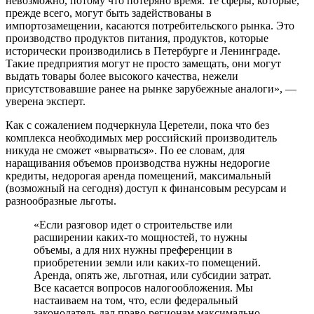
невозможно, потому что потеряно время. Те сферы, которые,
прежде всего, могут быть задействованы в
импортозамещении, касаются потребительского рынка. Это
производство продуктов питания, продуктов, которые
исторически производились в Петербурге и Ленинграде.
Такие предприятия могут не просто замещать, они могут
выдать товары более высокого качества, нежели
присутствовавшие ранее на рынке зарубежные аналоги», —
уверена эксперт.
Как с сожалением подчеркнула Церетели, пока что без
комплекса необходимых мер российский производитель
никуда не сможет «вырваться». По ее словам, для
наращивания объемов производства нужны недорогие
кредиты, недорогая аренда помещений, максимальный
(возможный на сегодня) доступ к финансовым ресурсам и
разнообразные льготы.
«Если разговор идет о строительстве или
расширении каких-то мощностей, то нужны
объемы, а для них нужны преференции в
приобретении земли или каких-то помещений.
Аренда, опять же, льготная, или субсидии затрат.
Все касается вопросов налогообложения. Мы
настаиваем на том, что, если федеральный
законодатель дал право регионам максимально