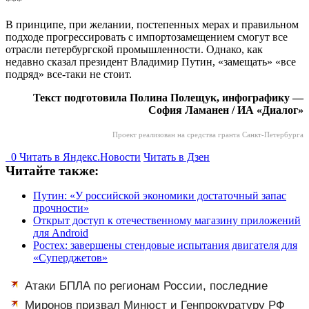
***
В принципе, при желании, постепенных мерах и правильном
подходе прогрессировать с импортозамещением смогут все
отрасли петербургской промышленности. Однако, как
недавно сказал президент Владимир Путин, «замещать» «все
подряд» все-таки не стоит.
Текст подготовила Полина Полещук, инфографику —
София Ламанен / ИА «Диалог»
Проект реализован на средства гранта Санкт-Петербурга
0
Читать в
Я
ндекс.Новости
Читать в Дзен
Читайте также:
Путин: «У российской экономики достаточный запас
прочности»
Открыт доступ к отечественному магазину приложений
для Android
Ростех: завершены стендовые испытания двигателя для
«Суперджетов»
Атаки БПЛА по регионам России, последние
новости на 7 августа 2026: последствия, атаки на
Миронов призвал Минюст и Генпрокуратуру РФ