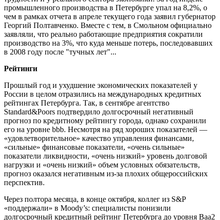
промышленного производства в Петербурге упал на 8,2%, о
чем в рамках отчета в апреле текущего года заявил губернатор
Георгий Полтавченко. Вместе с тем, в Смольном официально
заявляли, что реально работающие предприятия сократили
производство на 3%, что куда меньше потерь, последовавших
в 2008 году после "тучных лет"...
Рейтинги
Прошлый год и ухудшение экономических показателей у
России в целом отразились на международных кредитных
рейтингах Петербурга. Так, в сентябре агентство
Standard&Poors подтвердило долгосрочный негативный
прогноз по кредитному рейтингу города, однако сохранили
его на уровне bbb. Несмотря на ряд хороших показателей —
«удовлетворительное» качество управления финансами,
«сильные» финансовые показатели, «очень сильные»
показатели ликвидности, «очень низкий» уровень долговой
нагрузки и «очень низкий» объем условных обязательств,
прогноз оказался негативным из-за плохих общероссийских
перспектив.
Через полтора месяца, в конце октября, коллег из S&P
«поддержали» в Moody’s: специалисты понизили
долгосрочный кредитный рейтинг Петербурга до уровня Ваа2