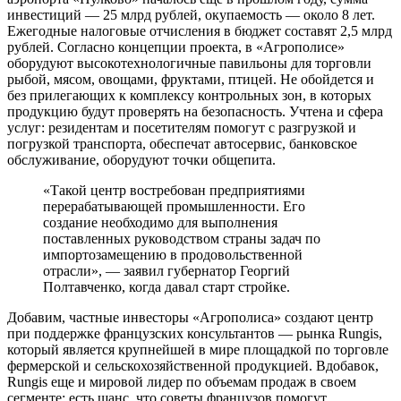
инвестиций — 25 млрд рублей, окупаемость — около 8 лет.
Ежегодные налоговые отчисления в бюджет составят 2,5 млрд
рублей. Согласно концепции проекта, в «Агрополисе»
оборудуют высокотехнологичные павильоны для торговли
рыбой, мясом, овощами, фруктами, птицей. Не обойдется и
без прилегающих к комплексу контрольных зон, в которых
продукцию будут проверять на безопасность. Учтена и сфера
услуг: резидентам и посетителям помогут с разгрузкой и
погрузкой транспорта, обеспечат автосервис, банковское
обслуживание, оборудуют точки общепита.
«Такой центр востребован предприятиями
перерабатывающей промышленности. Его
создание необходимо для выполнения
поставленных руководством страны задач по
импортозамещению в продовольственной
отрасли», — заявил губернатор Георгий
Полтавченко, когда давал старт стройке.
Добавим, частные инвесторы «Агрополиса» создают центр
при поддержке французских консультантов — рынка Rungis,
который является крупнейшей в мире площадкой по торговле
фермерской и сельскохозяйственной продукцией. Вдобавок,
Rungis еще и мировой лидер по объемам продаж в своем
сегменте: есть шанс, что советы французов помогут