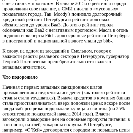
с негативным прогнозом. В январе 2015-го рейтинги города
продолжили свое падение, в СМИ писали о «мусорных»
показателях города. Так, Moody’s понизило долгосрочный
кредитный рейтинг Петербурга и рейтинг долговых
обязательств до уровня Baa3. До этого рейтинг города
обозначали как Baa2 с негативным прогнозом. Масла в огонь
подлили и эксперты Fitch: долгосрочные рейтинги Петербурга
в иностранной и национальной валюте упали до bbb-.
К слову, на одном из заседаний в Смольном, говоря о
важности работы реального сектора в Петербурге, губернатор
Георгий Полтавченко пренебрежительно отзывался о
западных агентствах.
Что подорожало
Начиная с первых западных санкционных шагов,
промышленники недосчитались денег (как только рейтинги
страны стали ухудшаться). Выдача кредитов в крупных банках
стала приостанавливаться, вверх поползли цены: вскоре после
ввода эмбарго резко подорожали курица и свинина (на 25%
относительно показателей начала 2014 года). Власти
заговорили о заморозке цен на основные продукты питания: в
частности, на хлеб, макароны и крупы. В Петербурге,
например, «О’Кей» договорился с городом не повышать цены