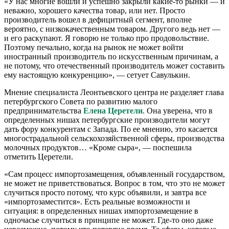
«У нас многие вошли и успешно закрыли какие-то рынки — и
неважно, хорошего качества товар, или нет. Просто
производитель вошел в дефицитный сегмент, вполне
вероятно, с низкокачественным товаром. Другого ведь нет —
и его раскупают. Я говорю не только про продовольствие.
Поэтому печально, когда на рынок не может войти
иностранный производитель по искусственным причинам, а
не потому, что отечественный производитель может составить
ему настоящую конкуренцию», — сетует Савулькин.
Мнение специалиста Леонтьевского центра не разделяет глава
петербургского Совета по развитию малого
предпринимательства
Елена Церетели
. Она уверена, что в
определенных нишах петербургские производители могут
дать фору конкурентам с Запада. По ее мнению, это касается
многострадальной сельскохозяйственной сферы, производства
молочных продуктов… «Кроме сыра», — поспешила
отметить Церетели.
«Сам процесс импортозамещения, объявленный государством,
не может не приветствоваться. Вопрос в том, что это не может
случиться просто потому, что курс объявили, и завтра все
«импортозаместится». Есть реальные возможности и
ситуация: в определенных нишах импортозамещение в
одночасье случиться в принципе не может. Где-то оно даже