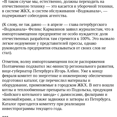
«В таком случае мы, естественно, должны переходить на
отечественную технику — это касается и уборочной техники,
в системе ЖКХ, и систем обслуживания «Водоканала», —
подчеркивает собеседник агентства.
(К слову, не так давно — в апреле — глава петербургского
«Водоканала» Феликс Кармазинов заявил журналистам, что в
импортозамещении предприятие не особо нуждается: доля
отечественных разработок там стремится к 100%. Это вызвало
легкое недоумение у представителей прессы, однако
руководитель предприятия отказываться от своих слов не
стал).
Отметим, волну импортозамещения после распоряжения
Полтавченко подхватил экс-министр регионального развития,
вице-губернатор Петербурга Игорь Албин. Уже к концу
февраля комитет по энергетике и инженерному обеспечению
подготовил каталог, где перечислил материалы и
оборудование, применяемые в городском ЖКХ. В него вошли
котлы и теплообменные препараты из Подольска, продукция
«Бийского котельного завода» с дымососами, фильтрами и
экономайзерами, а также задвижки и затворы из Петербурга.
Каталог пригодится комитету при реализации
инвестпрограммы текущего года.