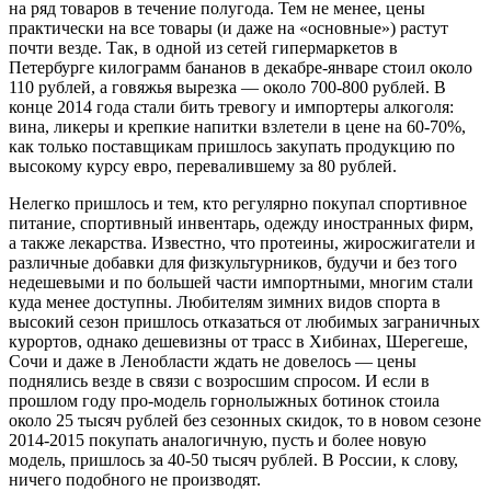
на ряд товаров в течение полугода. Тем не менее, цены
практически на все товары (и даже на «основные») растут
почти везде. Так, в одной из сетей гипермаркетов в
Петербурге килограмм бананов в декабре-январе стоил около
110 рублей, а говяжья вырезка — около 700-800 рублей. В
конце 2014 года стали бить тревогу и импортеры алкоголя:
вина, ликеры и крепкие напитки взлетели в цене на 60-70%,
как только поставщикам пришлось закупать продукцию по
высокому курсу евро, перевалившему за 80 рублей.
Нелегко пришлось и тем, кто регулярно покупал спортивное
питание, спортивный инвентарь, одежду иностранных фирм,
а также лекарства. Известно, что протеины, жиросжигатели и
различные добавки для физкультурников, будучи и без того
недешевыми и по большей части импортными, многим стали
куда менее доступны. Любителям зимних видов спорта в
высокий сезон пришлось отказаться от любимых заграничных
курортов, однако дешевизны от трасс в Хибинах, Шерегеше,
Сочи и даже в Ленобласти ждать не довелось — цены
поднялись везде в связи с возросшим спросом. И если в
прошлом году про-модель горнолыжных ботинок стоила
около 25 тысяч рублей без сезонных скидок, то в новом сезоне
2014-2015 покупать аналогичную, пусть и более новую
модель, пришлось за 40-50 тысяч рублей. В России, к слову,
ничего подобного не производят.