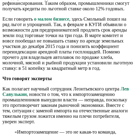
рефинансирования. Таким образом, промышленники смогут
получать кредиты по льготной ставке около 12% годовых.
Если говорить
о малом бизнесе
, здесь Смольный пошел на
ряд льгот и упрощений. Так, в феврале в КУГИ объявили о
возможности для предпринимателей продлить срок аренды
земли под торговые точки на три года. В марте комитет и
вовсе пообещал не повышать ставку по аренде земельных
участков до декабря 2015 года и понизить коэффициент
переиндексации арендной платы госплощадей. Помимо
прочего для владельцев автолавок по продаже хлеба,
молочной, мясной и рыбной продукции установили льготную
ставку: в 51 копейку за квадратный метр в год.
Что говорят эксперты
Как полагает научный сотрудник Леонтьевского центра
Лев
Савулькин
, новости о том, что к импортозамещению
промышленников вынудили власти — неправда, поскольку
это противоречит законам рыночной экономики. Вместе с
тем, ситуация с заменой импорта на отечественные аналоги
тяжелым грузом ложится именно на плечи потребителя,
уверен эксперт.
«Импортозамещение — это не какая-то команда,