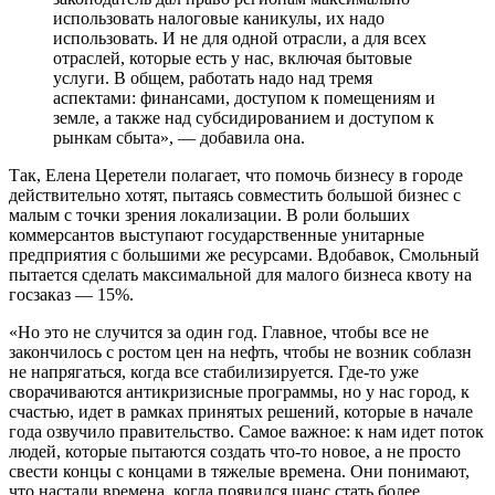
использовать налоговые каникулы, их надо
использовать. И не для одной отрасли, а для всех
отраслей, которые есть у нас, включая бытовые
услуги. В общем, работать надо над тремя
аспектами: финансами, доступом к помещениям и
земле, а также над субсидированием и доступом к
рынкам сбыта», — добавила она.
Так, Елена Церетели полагает, что помочь бизнесу в городе
действительно хотят, пытаясь совместить большой бизнес с
малым с точки зрения локализации. В роли больших
коммерсантов выступают государственные унитарные
предприятия с большими же ресурсами. Вдобавок, Смольный
пытается сделать максимальной для малого бизнеса квоту на
госзаказ — 15%.
«Но это не случится за один год. Главное, чтобы все не
закончилось с ростом цен на нефть, чтобы не возник соблазн
не напрягаться, когда все стабилизируется. Где-то уже
сворачиваются антикризисные программы, но у нас город, к
счастью, идет в рамках принятых решений, которые в начале
года озвучило правительство. Самое важное: к нам идет поток
людей, которые пытаются создать что-то новое, а не просто
свести концы с концами в тяжелые времена. Они понимают,
что настали времена, когда появился шанс стать более