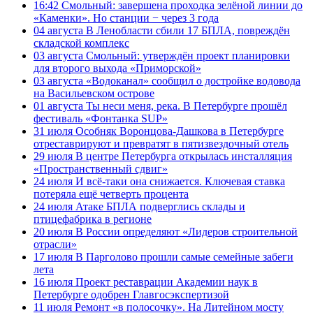
16:42
Смольный: завершена проходка зелёной линии до
«Каменки». Но станции − через 3 года
04 августа
В Ленобласти сбили 17 БПЛА, повреждён
складской комплекс
03 августа
Смольный: утверждён проект планировки
для второго выхода «Приморской»
03 августа
«Водоканал» сообщил о достройке водовода
на Васильевском острове
01 августа
Ты неси меня, река. В Петербурге прошёл
фестиваль «Фонтанка SUP»
31 июля
Особняк Воронцова-Дашкова в Петербурге
отреставрируют и превратят в пятизвездочный отель
29 июля
В центре Петербурга открылась инсталляция
«Пространственный сдвиг»
24 июля
И всё-таки она снижается. Ключевая ставка
потеряла ещё четверть процента
24 июля
Атаке БПЛА подверглись склады и
птицефабрика в регионе
20 июля
В России определяют «Лидеров строительной
отрасли»
17 июля
В Парголово прошли самые семейные забеги
лета
16 июля
Проект реставрации Академии наук в
Петербурге одобрен Главгосэкспертизой
11 июля
Ремонт «в полосочку». На Литейном мосту