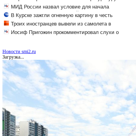
склады Wildberries, состояние пострадавших
изучить деятельность партии Яблоко
МИД России назвал условие для начала
переговоров о мире с Украиной
В Курске зажгли огненную картину в честь
годовщины вторжения ВСУ в регион
Троих иностранцев вывели из самолета в
Екатеринбурге после кражи денег у пассажира —
Иосиф Пригожин прокомментировал слухи о
вылет задержали
разводе сына Валерии
Новости smi2.ru
Загрузка...