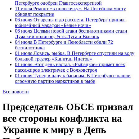
Петербурге одобрен Главгосэкспертизой
11 июля
Ремонт «в полосочку». На Литейном мосту
обновят покрытие
06 июля
От арены и до рассвета. Петербург принял
юбилейный марафон «Белые ночи»
06 июля
Целями новой атаки беспилотниками стали
Лужский полигон, Усть-Луга и Высоцк
04 июля
В Петербурге и Ленобласти сбили 72
беспилотника
01 июля
Ловись, рыбка. В Петербурге спустили на воду
большой траулер «Капитан Ипатов»
01 июля
Этот день настал. «Рыбацкое» примет всех
пассажиров электричек с Волховстроя
01 июля
Тунец в пару к бананам. В Петербурге нашли
огромную партию наркотиков в рыбе
Все новости
Председатель ОБСЕ призвал
все стороны конфликта на
Украине к миру в День