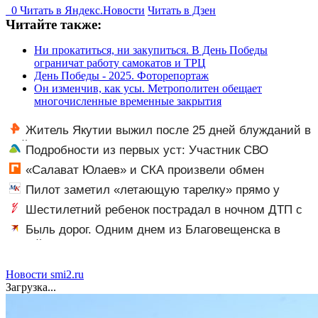
0
Читать в
Я
ндекс.Новости
Читать в Дзен
Читайте также:
Ни прокатиться, ни закупиться. В День Победы
ограничат работу самокатов и ТРЦ
День Победы - 2025. Фоторепортаж
Он изменчив, как усы. Метрополитен обещает
многочисленные временные закрытия
Житель Якутии выжил после 25 дней блужданий в
тайге
Подробности из первых уст: Участник СВО
рассказал, что спасло его в схватке с медведем
«Салават Юлаев» и СКА произвели обмен
Пилот заметил «летающую тарелку» прямо у
крыла самолета
Шестилетний ребенок пострадал в ночном ДТП с
тремя автомобилями на Федерации: видео
Быль дорог. Одним днем из Благовещенска в
Китай, лапша, мемы, и почему утке по-пекински
запретили переходить границу
Новости smi2.ru
Загрузка...