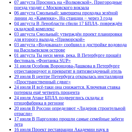
07 августа
Проснись на «Волковской». Пригородные
поезда уходят с Московского вокзала
06 августа
Смольный: завершена проходка зелёной
линии до «Каменки». Но станции − через 3 года
04 августа
В Ленобласти сбили 17 БПЛА, повреждён
складской комплекс
03 августа
Смольный: утверждён проект планировки
для второго выхода «Приморской»
03 августа
«Водоканал» сообщил о достройке водовода
на Васильевском острове
01 августа
Ты неси меня, река. В Петербурге прошёл
фестиваль «Фонтанка SUP»
31 июля
Особняк Воронцова-Дашкова в Петербурге
отреставрируют и превратят в пятизвездочный отель
29 июля
В центре Петербурга открылась инсталляция
«Пространственный сдвиг»
24 июля
И всё-таки она снижается. Ключевая ставка
потеряла ещё четверть процента
24 июля
Атаке БПЛА подверглись склады и
птицефабрика в регионе
20 июля
В России определяют «Лидеров строительной
отрасли»
17 июля
В Парголово прошли самые семейные забеги
лета
16 июля
Проект реставрации Академии наук в