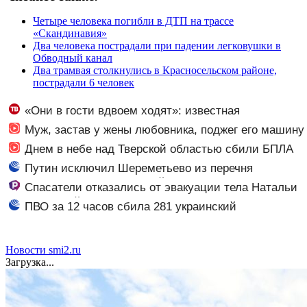
Четыре человека погибли в ДТП на трассе
«Скандинавия»
Два человека пострадали при падении легковушки в
Обводный канал
Два трамвая столкнулись в Красносельском районе,
пострадали 6 человек
«Они в гости вдвоем ходят»: известная
журналистка подтвердила роман Бондарчука и
Муж, застав у жены любовника, поджег его машину
Исаковой
Днем в небе над Тверской областью сбили БПЛА
Путин исключил Шереметьево из перечня
стратегических предприятий
Спасатели отказались от эвакуации тела Натальи
Наговицыной с семитысячника
ПВО за 12 часов сбила 281 украинский
беспилотник
Новости smi2.ru
Загрузка...