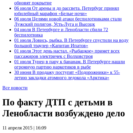
обновят покрытие
06 июля
От арены и до рассвета. Петербург принял
юбилейный марафон «Белые ночи»
06 июля
Целями новой атаки беспилотниками стали
Лужский полигон, Усть-Луга и Высоцк
04 июля
В Петербурге и Ленобласти сбили 72
беспилотника
01 июля
Ловись, рыбка. В Петербурге спустили на воду
большой траулер «Капитан Ипатов»
01 июля
Этот день настал. «Рыбацкое» примет всех
пассажиров электричек с Волховстроя
01 июля
Тунец в пару к бананам. В Петербурге нашли
огромную партию наркотиков в рыбе
30 июня
В продажу поступят «Подорожники» к 55-
летию закладки атомного ледокола «Арктика»
Все новости
По факту ДТП с детьми в
Ленобласти возбуждено дело
11 апреля 2015 | 16:09