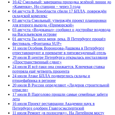
16:42
Смольный: завершена проходка зелёной линии до
«Каменки». Но станции − через 3 года
04 августа
В Ленобласти сбили 17 БПЛА, повреждён
складской комплекс
03 августа
Смольный: утверждён проект планировки
для второго выхода «Приморской»
03 августа
«Водоканал» сообщил о достройке водовода
на Васильевском острове
01 августа
Ты неси меня, река. В Петербурге прошёл
фестиваль «Фонтанка SUP»
31 июля
Особняк Воронцова-Дашкова в Петербурге
отреставрируют и превратят в пятизвездочный отель
29 июля
В центре Петербурга открылась инсталляция
«Пространственный сдвиг»
24 июля
И всё-таки она снижается. Ключевая ставка
потеряла ещё четверть процента
24 июля
Атаке БПЛА подверглись склады и
птицефабрика в регионе
20 июля
В России определяют «Лидеров строительной
отрасли»
17 июля
В Парголово прошли самые семейные забеги
лета
16 июля
Проект реставрации Академии наук в
Петербурге одобрен Главгосэкспертизой
11 июля
Ремонт «в полосочку». На Литейном мосту