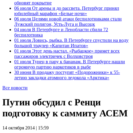
обновят покрытие
06 июля
От арены и до рассвета. Петербург принял
юбилейный марафон «Белые ночи»
06 июля
Целями новой атаки беспилотниками стали
Лужский полигон, Усть-Луга и Высоцк
04 июля
В Петербурге и Ленобласти сбили 72
беспилотника
01 июля
Ловись, рыбка. В Петербурге спустили на воду
большой траулер «Капитан Ипатов»
01 июля
Этот день настал. «Рыбацкое» примет всех
пассажиров электричек с Волховстроя
01 июля
Тунец в пару к бананам. В Петербурге нашли
огромную партию наркотиков в рыбе
30 июня
В продажу поступят «Подорожники» к 55-
летию закладки атомного ледокола «Арктика»
Все новости
Путин обсудил с Ренци
подготовку к саммиту АСЕМ
14 октября 2014 | 15:59