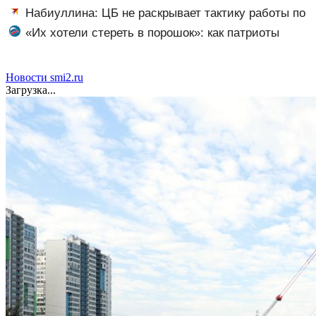
сексуальное насилие над младенцем
Набиуллина: ЦБ не раскрывает тактику работы по
возврату замороженных активов
«Их хотели стереть в порошок»: как патриоты
Рыбин и Сенчукова бросили вызов «гнилому шоу-
бизу»
Новости smi2.ru
Загрузка...