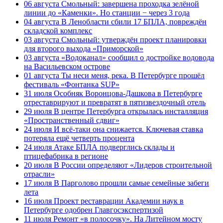
06 августа
Смольный: завершена проходка зелёной
линии до «Каменки». Но станции − через 3 года
04 августа
В Ленобласти сбили 17 БПЛА, повреждён
складской комплекс
03 августа
Смольный: утверждён проект планировки
для второго выхода «Приморской»
03 августа
«Водоканал» сообщил о достройке водовода
на Васильевском острове
01 августа
Ты неси меня, река. В Петербурге прошёл
фестиваль «Фонтанка SUP»
31 июля
Особняк Воронцова-Дашкова в Петербурге
отреставрируют и превратят в пятизвездочный отель
29 июля
В центре Петербурга открылась инсталляция
«Пространственный сдвиг»
24 июля
И всё-таки она снижается. Ключевая ставка
потеряла ещё четверть процента
24 июля
Атаке БПЛА подверглись склады и
птицефабрика в регионе
20 июля
В России определяют «Лидеров строительной
отрасли»
17 июля
В Парголово прошли самые семейные забеги
лета
16 июля
Проект реставрации Академии наук в
Петербурге одобрен Главгосэкспертизой
11 июля
Ремонт «в полосочку». На Литейном мосту