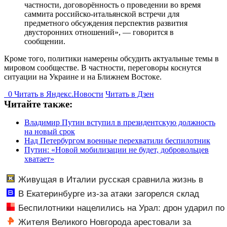
частности, договорённость о проведении во время
саммита российско-итальянской встречи для
предметного обсуждения перспектив развития
двусторонних отношений», — говорится в
сообщении.
Кроме того, политики намерены обсудить актуальные темы в
мировом сообществе. В частности, переговоры коснутся
ситуации на Украине и на Ближнем Востоке.
0
Читать в
Я
ндекс.Новости
Читать в Дзен
Читайте также:
Владимир Путин вступил в президентскую должность
на новый срок
Над Петербургом военные перехватили беспилотник
Путин: «Новой мобилизации не будет, добровольцев
хватает»
Живущая в Италии русская сравнила жизнь в
Европе и в Крыму
В Екатеринбурге из-за атаки загорелся склад
Wildberries - Новости на Вести.ru
Беспилотники нацелились на Урал: дрон ударил по
складу Wildberries — кадры
Жителя Великого Новгорода арестовали за