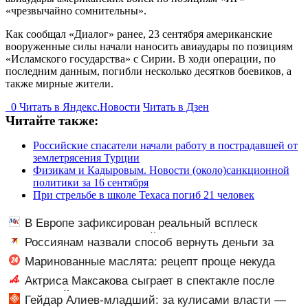
«чрезвычайно сомнительны».
Как сообщал «Диалог» ранее, 23 сентября американские
вооруженные силы начали наносить авиаудары по позициям
«Исламского государства» с Сирии. В ходи операции, по
последним данным, погибли несколько десятков боевиков, а
также мирные жители.
0
Читать в
Я
ндекс.Новости
Читать в Дзен
Читайте также:
Российские спасатели начали работу в пострадавшей от
землетрясения Турции
Физикам и Кадыровым. Новости (около)санкционной
политики за 16 сентября
При стрельбе в школе Техаса погиб 21 человек
В Европе зафиксирован реальный всплеск
венерических заболеваний
Россиянам назвали способ вернуть деньги за
неиспользованную подарочную карту
Маринованные маслята: рецепт проще некуда
Актриса Максакова сыграет в спектакле после
небольшой травмы
Гейдар Алиев-младший: за кулисами власти —