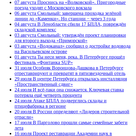
07 августа
Проснись на «Волковской». Пригородные
поезда уходят с Московского вокзала
06 августа
Смольный: завершена проходка зелёной
линии до «Каменки». Но станции − через 3 года
04 августа
В Ленобласти сбили 17 БПЛА, повреждён
складской комплекс
03 августа
Смольный: утверждён проект планировки
для второго выхода «Приморской»
03 августа
«Водоканал» сообщил о достройке водовода
на Васильевском острове
01 августа
Ты неси меня, река. В Петербурге прошёл
фестиваль «Фонтанка SUP»
31 июля
Особняк Воронцова-Дашкова в Петербурге
отреставрируют и превратят в пятизвездочный отель
29 июля
В центре Петербурга открылась инсталляция
«Пространственный сдвиг»
24 июля
И всё-таки она снижается. Ключевая ставка
потеряла ещё четверть процента
24 июля
Атаке БПЛА подверглись склады и
птицефабрика в регионе
20 июля
В России определяют «Лидеров строительной
отрасли»
17 июля
В Парголово прошли самые семейные забеги
лета
16 июля
Проект реставрации Академии наук в