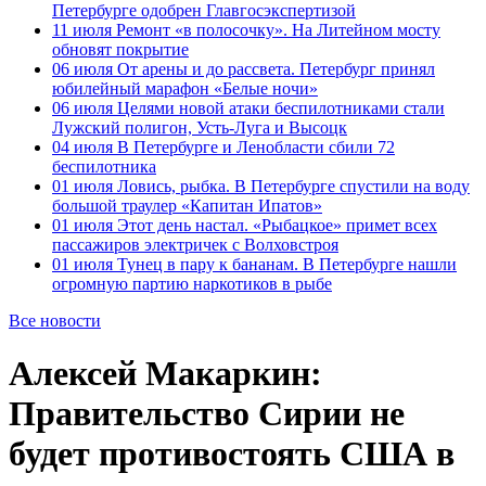
Петербурге одобрен Главгосэкспертизой
11 июля
Ремонт «в полосочку». На Литейном мосту
обновят покрытие
06 июля
От арены и до рассвета. Петербург принял
юбилейный марафон «Белые ночи»
06 июля
Целями новой атаки беспилотниками стали
Лужский полигон, Усть-Луга и Высоцк
04 июля
В Петербурге и Ленобласти сбили 72
беспилотника
01 июля
Ловись, рыбка. В Петербурге спустили на воду
большой траулер «Капитан Ипатов»
01 июля
Этот день настал. «Рыбацкое» примет всех
пассажиров электричек с Волховстроя
01 июля
Тунец в пару к бананам. В Петербурге нашли
огромную партию наркотиков в рыбе
Все новости
Алексей Макаркин:
Правительство Сирии не
будет противостоять США в