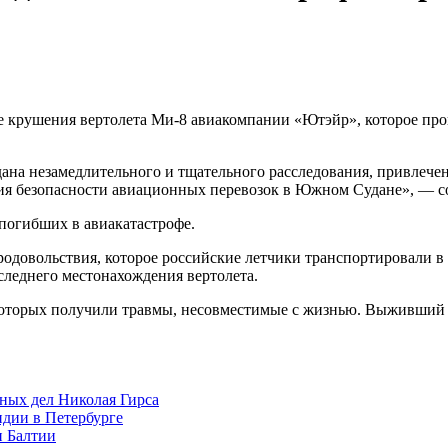
ие крушения вертолета Ми-8 авиакомпании «Ютэйр», которое пр
 незамедлительного и тщательного расследования, привлечени
 безопасности авиационных перевозок в Южном Судане», — со
погибших в авиакатастрофе.
родовольствия, которое российские летчики транспортировали в
следнего местонахождения вертолета.
 которых получили травмы, несовместимые с жизнью. Выживший в
ных дел Николая Гирса
ндии в Петербурге
н Балтии