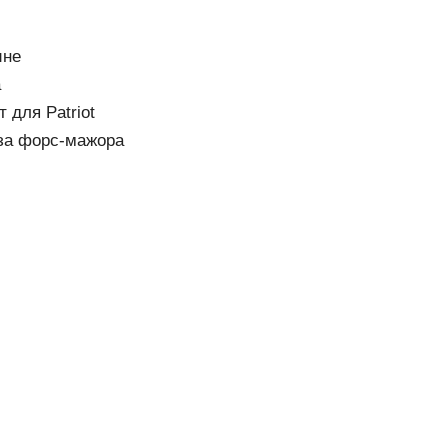
ине
а
 для Patriot
-за форс-мажора