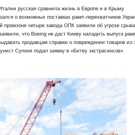
талии русская сравнила жизнь в Европе и в Крыму
зался о возможных поставках ракет-перехватчиков Укра
й промзоне четыре завода ОПК заявили об угрозе срыв
а из-за блокировки проезда
аявили, что Boeing не даст Киеву наладить выпуск ракет
ыдавать продавцам справки о повреждении товаров из
унист Супоня подал заявку в «Битву экстрасенсов»