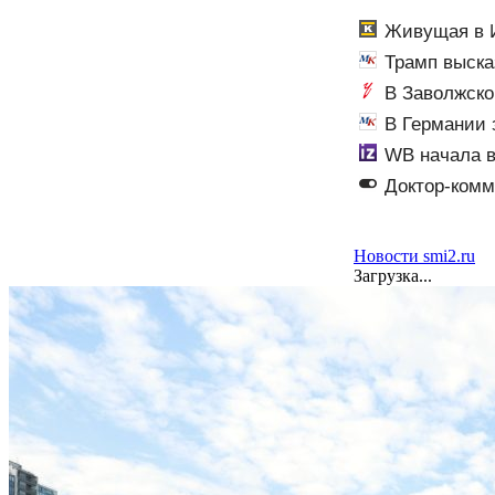
Живущая в И
Трамп выска
В Заволжско
гособоронзаказ
В Германии з
WB начала в
Доктор-комм
Новости smi2.ru
Загрузка...