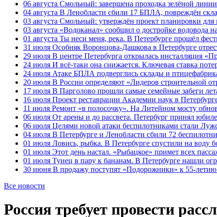
06 августа
Смольный: завершена проходка зелёной линии 
04 августа
В Ленобласти сбили 17 БПЛА, повреждён скла
03 августа
Смольный: утверждён проект планировки для 
03 августа
«Водоканал» сообщил о достройке водовода на
01 августа
Ты неси меня, река. В Петербурге прошёл фес
31 июля
Особняк Воронцова-Дашкова в Петербурге отрест
29 июля
В центре Петербурга открылась инсталляция «П
24 июля
И всё-таки она снижается. Ключевая ставка поте
24 июля
Атаке БПЛА подверглись склады и птицефабрика
20 июля
В России определяют «Лидеров строительной от
17 июля
В Парголово прошли самые семейные забеги лет
16 июля
Проект реставрации Академии наук в Петербурге
11 июля
Ремонт «в полосочку». На Литейном мосту обно
06 июля
От арены и до рассвета. Петербург принял юби
06 июля
Целями новой атаки беспилотниками стали Лужс
04 июля
В Петербурге и Ленобласти сбили 72 беспилотн
01 июля
Ловись, рыбка. В Петербурге спустили на воду 
01 июля
Этот день настал. «Рыбацкое» примет всех пасса
01 июля
Тунец в пару к бананам. В Петербурге нашли ог
30 июня
В продажу поступят «Подорожники» к 55-летию 
Все новости
Россия требует провести рас