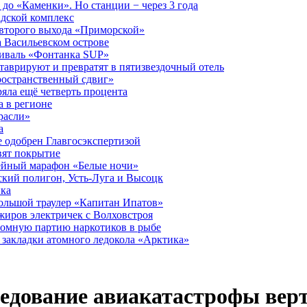
до «Каменки». Но станции − через 3 года
дской комплекс
второго выхода «Приморской»
 Васильевском острове
тиваль «Фонтанка SUP»
аврируют и превратят в пятизвездочный отель
ространственный сдвиг»
ряла ещё четверть процента
 в регионе
расли»
а
 одобрен Главгосэкспертизой
вят покрытие
лейный марафон «Белые ночи»
кий полигон, Усть-Луга и Высоцк
ика
большой траулер «Капитан Ипатов»
жиров электричек с Волховстроя
ромную партию наркотиков в рыбе
закладки атомного ледокола «Арктика»
следование авиакатастрофы ве