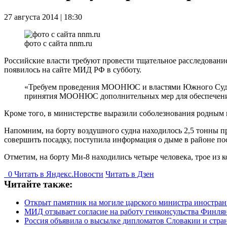
27 августа 2014 | 18:30
фото с сайта nnm.ru
Российские власти требуют провести тщательное расследован
появилось на сайте МИД РФ в субботу.
«Требуем проведения МООНЮС и властями Южного Судана
принятия МООНЮС дополнительных мер для обеспечения
Кроме того, в министерстве выразили соболезнования родным 
Напомним, на борту воздушного судна находилось 2,5 тонны п
совершить посадку, поступила информация о дыме в районе по
Отметим, на борту Ми-8 находились четыре человека, трое из
0
Читать в
Я
ндекс.Новости
Читать в Дзен
Читайте также:
Открыт памятник на могиле царского министра иностран
МИД отзывает согласие на работу генконсульства Финля
Россия объявила о высылке дипломатов Словакии и стра