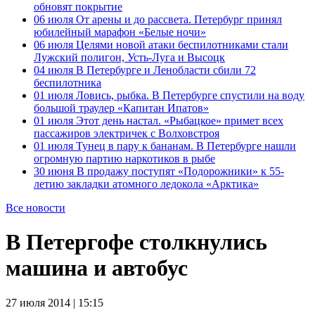
обновят покрытие
06 июля
От арены и до рассвета. Петербург принял
юбилейный марафон «Белые ночи»
06 июля
Целями новой атаки беспилотниками стали
Лужский полигон, Усть-Луга и Высоцк
04 июля
В Петербурге и Ленобласти сбили 72
беспилотника
01 июля
Ловись, рыбка. В Петербурге спустили на воду
большой траулер «Капитан Ипатов»
01 июля
Этот день настал. «Рыбацкое» примет всех
пассажиров электричек с Волховстроя
01 июля
Тунец в пару к бананам. В Петербурге нашли
огромную партию наркотиков в рыбе
30 июня
В продажу поступят «Подорожники» к 55-
летию закладки атомного ледокола «Арктика»
Все новости
В Петергофе столкнулись
машина и автобус
27 июля 2014 | 15:15