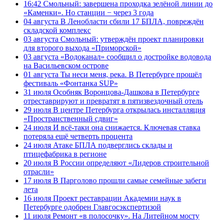
16:42
Смольный: завершена проходка зелёной линии до
«Каменки». Но станции − через 3 года
04 августа
В Ленобласти сбили 17 БПЛА, повреждён
складской комплекс
03 августа
Смольный: утверждён проект планировки
для второго выхода «Приморской»
03 августа
«Водоканал» сообщил о достройке водовода
на Васильевском острове
01 августа
Ты неси меня, река. В Петербурге прошёл
фестиваль «Фонтанка SUP»
31 июля
Особняк Воронцова-Дашкова в Петербурге
отреставрируют и превратят в пятизвездочный отель
29 июля
В центре Петербурга открылась инсталляция
«Пространственный сдвиг»
24 июля
И всё-таки она снижается. Ключевая ставка
потеряла ещё четверть процента
24 июля
Атаке БПЛА подверглись склады и
птицефабрика в регионе
20 июля
В России определяют «Лидеров строительной
отрасли»
17 июля
В Парголово прошли самые семейные забеги
лета
16 июля
Проект реставрации Академии наук в
Петербурге одобрен Главгосэкспертизой
11 июля
Ремонт «в полосочку». На Литейном мосту