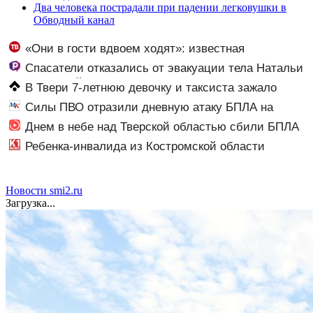
Два человека пострадали при падении легковушки в
Обводный канал
«Они в гости вдвоем ходят»: известная
журналистка подтвердила роман Бондарчука и
Спасатели отказались от эвакуации тела Натальи
Исаковой
Наговицыной с семитысячника
В Твери 7-летнюю девочку и таксиста зажало
дверью автомобиля – Новости Твери и городов
Силы ПВО отразили дневную атаку БПЛА на
Тверской области сегодня - Afanasy.biz – Тверские
Рязанскую область
Днем в небе над Тверской областью сбили БПЛА
новости. Новости Твери. Тверь но
Ребенка-инвалида из Костромской области
оставили без жизненно важных препаратов
Новости smi2.ru
Загрузка...