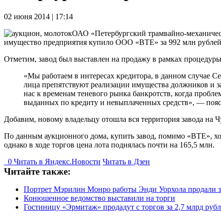
02 июня 2014 | 17:14
ОАО «Петербургский трамвайно-механическ
имущество предприятия купило ООО «ВТЕ» за 992 млн рублей
Отметим, завод был выставлен на продажу в рамках процедуры
«Мы работаем в интересах кредитора, в данном случае С
лица препятствуют реализации имущества должников и з
нас к временам теневого рынка банкротств, когда пробл
выданных по кредиту и невыплаченных средств», — поя
Добавим, новому владельцу отошла вся территория завода на Ч
По данным аукционного дома, купить завод, помимо «ВТЕ», х
однако в ходе торгов цена лота поднялась почти на 165,5 млн.
0
Читать в
Я
ндекс.Новости
Читать в Дзен
Читайте также:
Портрет Мэрилин Монро работы Энди Уорхола продали з
Конюшенное ведомство выставили на торги
Гостиницу «Эрмитаж» продадут с торгов за 2,7 млрд руб