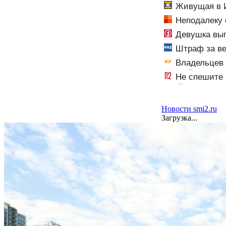
Живущая в И
Неподалеку 
Девушка вып
Штраф за ве
тягу
Владельцев 
первый штраф 
Не спешите 
обойтись
Новости smi2.ru
Загрузка...