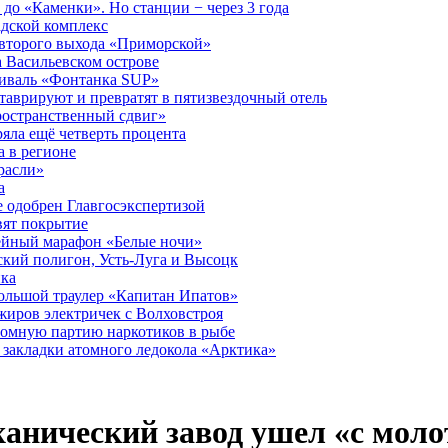
до «Каменки». Но станции − через 3 года
дской комплекс
второго выхода «Приморской»
 Васильевском острове
тиваль «Фонтанка SUP»
аврируют и превратят в пятизвездочный отель
ространственный сдвиг»
ряла ещё четверть процента
 в регионе
расли»
а
 одобрен Главгосэкспертизой
вят покрытие
лейный марафон «Белые ночи»
кий полигон, Усть-Луга и Высоцк
ика
большой траулер «Капитан Ипатов»
жиров электричек с Волховстроя
ромную партию наркотиков в рыбе
закладки атомного ледокола «Арктика»
анический завод ушел «с моло