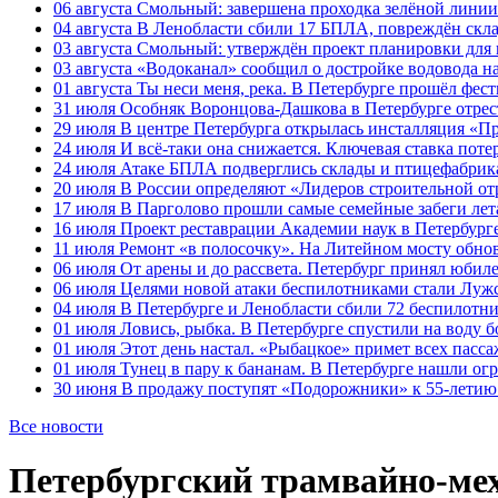
06 августа
Смольный: завершена проходка зелёной линии 
04 августа
В Ленобласти сбили 17 БПЛА, повреждён скла
03 августа
Смольный: утверждён проект планировки для 
03 августа
«Водоканал» сообщил о достройке водовода на
01 августа
Ты неси меня, река. В Петербурге прошёл фес
31 июля
Особняк Воронцова-Дашкова в Петербурге отрест
29 июля
В центре Петербурга открылась инсталляция «П
24 июля
И всё-таки она снижается. Ключевая ставка поте
24 июля
Атаке БПЛА подверглись склады и птицефабрика
20 июля
В России определяют «Лидеров строительной от
17 июля
В Парголово прошли самые семейные забеги лет
16 июля
Проект реставрации Академии наук в Петербурге
11 июля
Ремонт «в полосочку». На Литейном мосту обно
06 июля
От арены и до рассвета. Петербург принял юби
06 июля
Целями новой атаки беспилотниками стали Лужс
04 июля
В Петербурге и Ленобласти сбили 72 беспилотн
01 июля
Ловись, рыбка. В Петербурге спустили на воду 
01 июля
Этот день настал. «Рыбацкое» примет всех пасса
01 июля
Тунец в пару к бананам. В Петербурге нашли ог
30 июня
В продажу поступят «Подорожники» к 55-летию 
Все новости
Петербургский трамвайно-мех