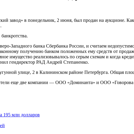
ий завод» в понедельник, 2 июня, был продан на аукционе. Как
.
 банкротства.
еверо-Западного банка Сбербанка России, и считаем недопустим
аконному получению банком положенных ему средств от продаж
емное имущество реализовывалось по серым схемам и когда кред
снил гендиректор РАД Андрей Степаненко.
угунной улице, 2 в Калининском районе Петербурга. Общая площ
отели еще две компании — ООО «Доминанта» и ООО «Говорова 3
а 195 млн долларов
лей