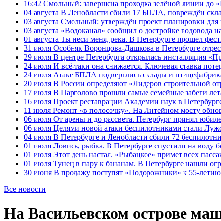
16:42
Смольный: завершена проходка зелёной линии до «К
04 августа
В Ленобласти сбили 17 БПЛА, повреждён скла
03 августа
Смольный: утверждён проект планировки для 
03 августа
«Водоканал» сообщил о достройке водовода на
01 августа
Ты неси меня, река. В Петербурге прошёл фес
31 июля
Особняк Воронцова-Дашкова в Петербурге отрест
29 июля
В центре Петербурга открылась инсталляция «П
24 июля
И всё-таки она снижается. Ключевая ставка поте
24 июля
Атаке БПЛА подверглись склады и птицефабрика
20 июля
В России определяют «Лидеров строительной от
17 июля
В Парголово прошли самые семейные забеги лет
16 июля
Проект реставрации Академии наук в Петербурге
11 июля
Ремонт «в полосочку». На Литейном мосту обно
06 июля
От арены и до рассвета. Петербург принял юби
06 июля
Целями новой атаки беспилотниками стали Лужс
04 июля
В Петербурге и Ленобласти сбили 72 беспилотн
01 июля
Ловись, рыбка. В Петербурге спустили на воду 
01 июля
Этот день настал. «Рыбацкое» примет всех пасса
01 июля
Тунец в пару к бананам. В Петербурге нашли ог
30 июня
В продажу поступят «Подорожники» к 55-летию 
Все новости
На Васильевском острове ма