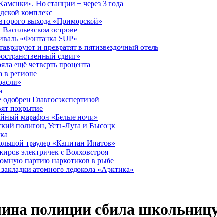
аменки». Но станции − через 3 года
дской комплекс
второго выхода «Приморской»
 Васильевском острове
тиваль «Фонтанка SUP»
аврируют и превратят в пятизвездочный отель
ространственный сдвиг»
ряла ещё четверть процента
 в регионе
расли»
а
 одобрен Главгосэкспертизой
вят покрытие
лейный марафон «Белые ночи»
кий полигон, Усть-Луга и Высоцк
ика
большой траулер «Капитан Ипатов»
жиров электричек с Волховстроя
ромную партию наркотиков в рыбе
закладки атомного ледокола «Арктика»
шина полиции сбила школьниц