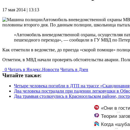
17 мая 2014 | 13:13
Автомобиль вневедомственной охраны МВД 
половины второго дня. По данным полиции, школьница пытала
«Автомобиль вневедомственной охраны, осуществляя пат
пешеходного перехода», — сообщили в ГУ МВД по Петер
Как отметили в ведомстве, до приезда «скорой помощи» полиц
Отметим, в МВД начали проверять обстоятельства аварии. По
0
Читать в
Я
ндекс.Новости
Читать в Дзен
Читайте также:
Четыре человека погибли в ДТП на трассе «Скандинавия
Два человека пострадали при падении легковушки в Обв
Два трамвая столкнулись в Красносельском районе, постр
«Они в гост
и Исаковой
Теории заго
Когда «шуба