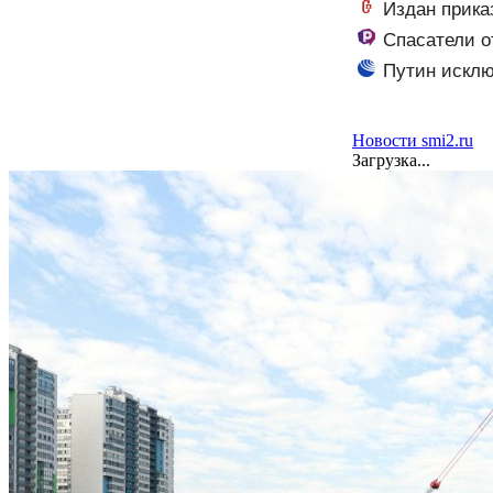
картошкой и лу
Издан прика
Спасатели о
Путин исклю
Новости smi2.ru
Загрузка...