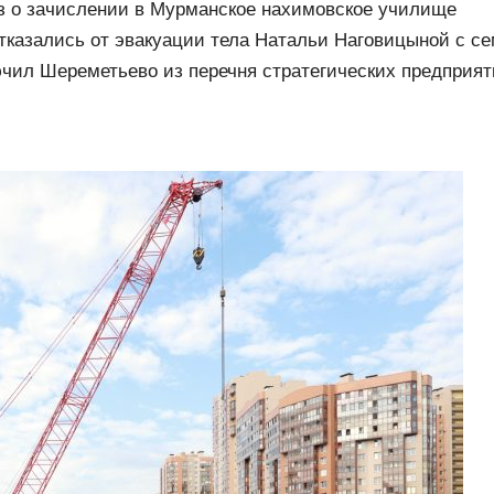
чком
з о зачислении в Мурманское нахимовское училище
тказались от эвакуации тела Натальи Наговицыной с с
чил Шереметьево из перечня стратегических предприя