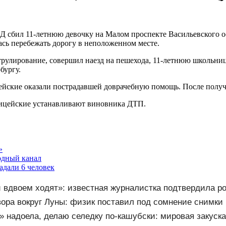
сбил 11-летнюю девочку на Малом проспекте Васильевского ос
сь перебежать дорогу в неположенном месте.
рулирование, совершил наезд на пешехода, 11-летнюю школьни
бургу.
ейские оказали пострадавшей доврачебную помощь. После получ
лицейские устанавливают виновника ДТП.
»
одный канал
адали 6 человек
и вдвоем ходят»: известная журналистка подтвердила р
вора вокруг Луны: физик поставил под сомнение снимк
» надоела, делаю селедку по-кашубски: мировая закуска