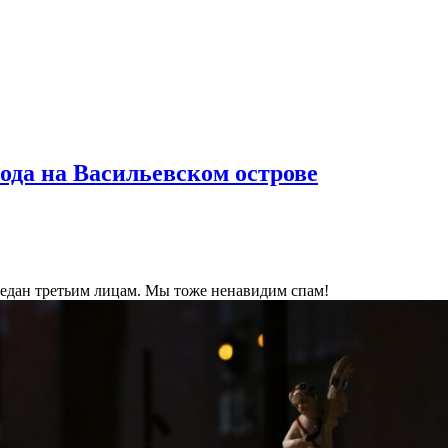
ода на Васильевском острове
ередан третьим лицам. Мы тоже ненавидим спам!