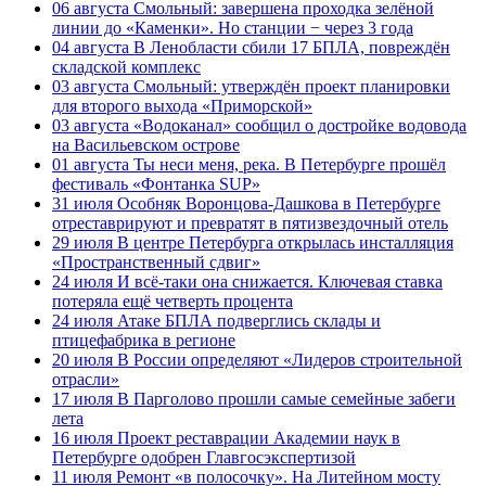
06 августа
Смольный: завершена проходка зелёной
линии до «Каменки». Но станции − через 3 года
04 августа
В Ленобласти сбили 17 БПЛА, повреждён
складской комплекс
03 августа
Смольный: утверждён проект планировки
для второго выхода «Приморской»
03 августа
«Водоканал» сообщил о достройке водовода
на Васильевском острове
01 августа
Ты неси меня, река. В Петербурге прошёл
фестиваль «Фонтанка SUP»
31 июля
Особняк Воронцова-Дашкова в Петербурге
отреставрируют и превратят в пятизвездочный отель
29 июля
В центре Петербурга открылась инсталляция
«Пространственный сдвиг»
24 июля
И всё-таки она снижается. Ключевая ставка
потеряла ещё четверть процента
24 июля
Атаке БПЛА подверглись склады и
птицефабрика в регионе
20 июля
В России определяют «Лидеров строительной
отрасли»
17 июля
В Парголово прошли самые семейные забеги
лета
16 июля
Проект реставрации Академии наук в
Петербурге одобрен Главгосэкспертизой
11 июля
Ремонт «в полосочку». На Литейном мосту