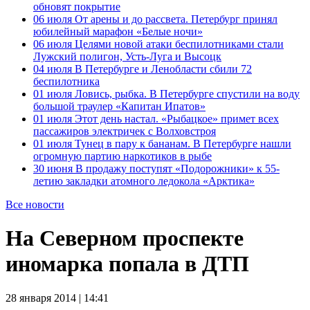
обновят покрытие
06 июля
От арены и до рассвета. Петербург принял
юбилейный марафон «Белые ночи»
06 июля
Целями новой атаки беспилотниками стали
Лужский полигон, Усть-Луга и Высоцк
04 июля
В Петербурге и Ленобласти сбили 72
беспилотника
01 июля
Ловись, рыбка. В Петербурге спустили на воду
большой траулер «Капитан Ипатов»
01 июля
Этот день настал. «Рыбацкое» примет всех
пассажиров электричек с Волховстроя
01 июля
Тунец в пару к бананам. В Петербурге нашли
огромную партию наркотиков в рыбе
30 июня
В продажу поступят «Подорожники» к 55-
летию закладки атомного ледокола «Арктика»
Все новости
На Северном проспекте
иномарка попала в ДТП
28 января 2014 | 14:41