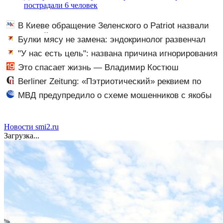
пострадали 6 человек
В Киеве обращение Зеленского о Patriot назвали
«комедией»
Булки мясу не замена: эндокринолог развенчал
один из набирающих популярность мифов о питании
"У нас есть цель": названа причина игнорирования
Западом терроризма Киева
Это спасает жизнь — Владимир Костюш
обратился к населению Хакасии
Berliner Zeitung: «Пэтриотический» реквием по
Украине Трампом сыгран по нотам Путина
МВД предупредило о схеме мошенников с якобы
зачислением денег на счет
Новости smi2.ru
Загрузка...