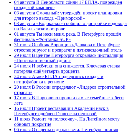
04 августа
В Ленобласти сбили 17 БПЛА, повреждён
складской комплекс
03 августа
Смольный: утверждён проект планировки
для второго выхода «Приморской»
03 августа
«Водоканал» сообщил о достройке водовода
на Васильевском острове
01 августа
Ты неси меня, река. В Петербурге прошёл
фестиваль «Фонтанка SUP»
31 июля
Особняк Воронцова-Дашкова в Петербурге
отреставрируют и превратят в пятизвездочный отель
29 июля
В центре Петербурга открылась инсталляция
«Пространственный сдвиг»
24 июля
И всё-таки она снижается. Ключевая ставка
потеряла ещё четверть процента
24 июля
Атаке БПЛА подверглись склады и
птицефабрика в регионе
20 июля
В России определяют «Лидеров строительной
отрасли»
17 июля
В Парголово прошли самые семейные забеги
лета
16 июля
Проект реставрации Академии наук в
Петербурге одобрен Главгосэкспертизой
11 июля
Ремонт «в полосочку». На Литейном мосту
обновят покрытие
06 июля
От арены и до рассвета. Петербург принял