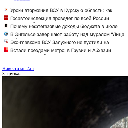
Уроки вторжения ВСУ в Курскую область: как
горькие события два года назад навсегда изменили
Госавтоинспекция проведет по всей России
российскую армию
массовые рейды с 10 августа
Почему нефтегазовые доходы бюджета в июле
достигли максимума с начала года
В Энгельсе завершают работу над муралом "Лица
одной страны"
Экс-главкома ВСУ Залужного не пустили на
встречу Зеленского с британским министром
Встали поездами метро: в Грузии и Абхазии
произошел полный блэкаут
Новости smi2.ru
Загрузка...