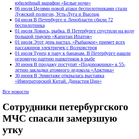
юбилейный марафон «Белые ночи»
06 июля
Целями новой атаки беспилотниками стали
Лужский полигон, Усть-Луга и Высоцк
04 июля
В Петербурге и Ленобласти сбили 72
беспилотника
01 июля
Ловись, рыбка. В Петербурге спустили на воду
большой траулер «Капитан Ипатов»
01 июля
Этот день настал. «Рыбацкое» примет всех
пассажиров электричек с Волховстроя
01 июля
Тунец в пару к бананам. В Петербурге нашли
огромную партию наркотиков в рыбе
30 июня
В продажу поступят «Подорожники» к 55-
летию закладки атомного ледокола «Арктика»
30 июня
В Эрмитаже открылась выставка
«Императорский Китай. Династия Цин»
Все новости
Сотрудники петербургского
МЧС спасали замерзшую
утку