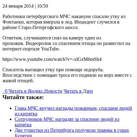
24 января 2014 | 10:59
Работники петербургского МЧС накануне спасали утку из
Фонтанки, которая вмерзла в лед. Инцидент случился в
районе Старо-Петергофского шоссе.
Отметим, случившееся снял на камеру один из
прохожик. Видеоролик со спасением птицы он разместил на
интернет-портале YouTube.
https://www.youtube.com/watch?v=-xlGzM6mSh4
Спасатель вытащил утку при помощи ледоруба.
Впоследствии с помощью троса его подняли на верх вместе с
живой птицей.
0
Читать в
Я
ндекс.Новости
Читать в Дзен
Читайте также:
Глава МЧС вручил награды пожарным, спасшим людей
из кипятка
Сотрудников МЧС наградят за спасение людей из
кипятка
Две туристки из Петербурга получили травмы в горах
Бурятии