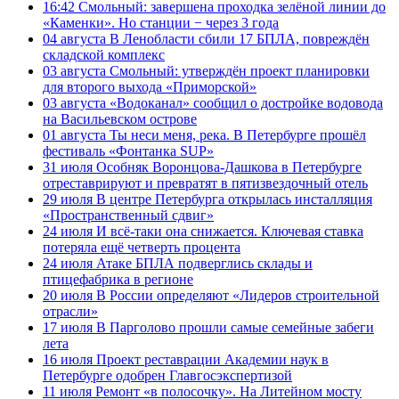
16:42
Смольный: завершена проходка зелёной линии до
«Каменки». Но станции − через 3 года
04 августа
В Ленобласти сбили 17 БПЛА, повреждён
складской комплекс
03 августа
Смольный: утверждён проект планировки
для второго выхода «Приморской»
03 августа
«Водоканал» сообщил о достройке водовода
на Васильевском острове
01 августа
Ты неси меня, река. В Петербурге прошёл
фестиваль «Фонтанка SUP»
31 июля
Особняк Воронцова-Дашкова в Петербурге
отреставрируют и превратят в пятизвездочный отель
29 июля
В центре Петербурга открылась инсталляция
«Пространственный сдвиг»
24 июля
И всё-таки она снижается. Ключевая ставка
потеряла ещё четверть процента
24 июля
Атаке БПЛА подверглись склады и
птицефабрика в регионе
20 июля
В России определяют «Лидеров строительной
отрасли»
17 июля
В Парголово прошли самые семейные забеги
лета
16 июля
Проект реставрации Академии наук в
Петербурге одобрен Главгосэкспертизой
11 июля
Ремонт «в полосочку». На Литейном мосту