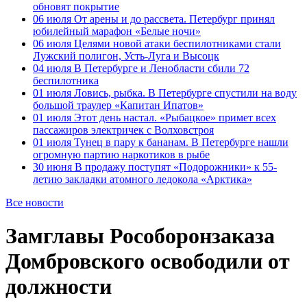
обновят покрытие
06 июля
От арены и до рассвета. Петербург принял
юбилейный марафон «Белые ночи»
06 июля
Целями новой атаки беспилотниками стали
Лужский полигон, Усть-Луга и Высоцк
04 июля
В Петербурге и Ленобласти сбили 72
беспилотника
01 июля
Ловись, рыбка. В Петербурге спустили на воду
большой траулер «Капитан Ипатов»
01 июля
Этот день настал. «Рыбацкое» примет всех
пассажиров электричек с Волховстроя
01 июля
Тунец в пару к бананам. В Петербурге нашли
огромную партию наркотиков в рыбе
30 июня
В продажу поступят «Подорожники» к 55-
летию закладки атомного ледокола «Арктика»
Все новости
Замглавы Рособоронзаказа
Домбровского освободили от
должности