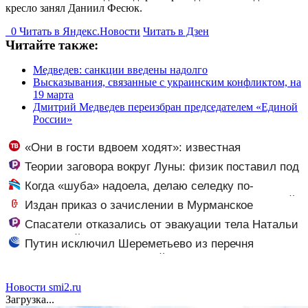
кресло занял Даниил Фесюк.
0
Читать в
Я
ндекс.Новости
Читать в Дзен
Читайте также:
Медведев: санкции введены надолго
Высказывания, связанные с украинским конфликтом, на
19 марта
Дмитрий Медведев переизбран председателем «Единой
России»
«Они в гости вдвоем ходят»: известная
журналистка подтвердила роман Бондарчука и
Теории заговора вокруг Луны: физик поставил под
Исаковой
сомнение снимки NASA
Когда «шуба» надоела, делаю селедку по-
кашубски: мировая закуска вкуснее чем с картошкой и
Издан приказ о зачислении в Мурманское
лучком
нахимовское училище
Спасатели отказались от эвакуации тела Натальи
Наговицыной с семитысячника
Путин исключил Шереметьево из перечня
стратегических предприятий
Новости smi2.ru
Загрузка...