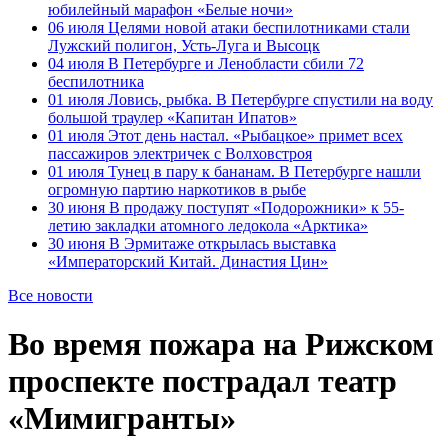
юбилейный марафон «Белые ночи»
06 июля
Целями новой атаки беспилотниками стали
Лужский полигон, Усть-Луга и Высоцк
04 июля
В Петербурге и Ленобласти сбили 72
беспилотника
01 июля
Ловись, рыбка. В Петербурге спустили на воду
большой траулер «Капитан Ипатов»
01 июля
Этот день настал. «Рыбацкое» примет всех
пассажиров электричек с Волховстроя
01 июля
Тунец в пару к бананам. В Петербурге нашли
огромную партию наркотиков в рыбе
30 июня
В продажу поступят «Подорожники» к 55-
летию закладки атомного ледокола «Арктика»
30 июня
В Эрмитаже открылась выставка
«Императорский Китай. Династия Цин»
Все новости
Во время пожара на Рижском
проспекте пострадал театр
«Мимигранты»