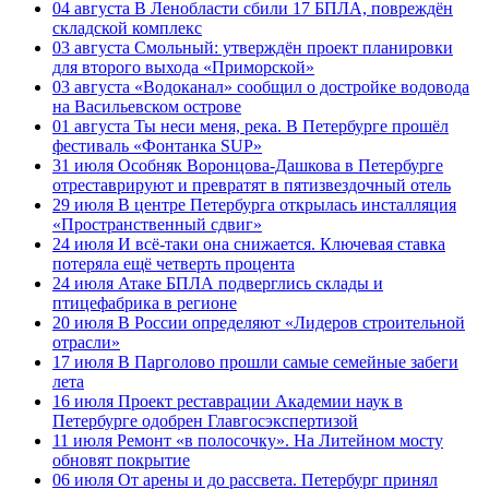
04 августа
В Ленобласти сбили 17 БПЛА, повреждён
складской комплекс
03 августа
Смольный: утверждён проект планировки
для второго выхода «Приморской»
03 августа
«Водоканал» сообщил о достройке водовода
на Васильевском острове
01 августа
Ты неси меня, река. В Петербурге прошёл
фестиваль «Фонтанка SUP»
31 июля
Особняк Воронцова-Дашкова в Петербурге
отреставрируют и превратят в пятизвездочный отель
29 июля
В центре Петербурга открылась инсталляция
«Пространственный сдвиг»
24 июля
И всё-таки она снижается. Ключевая ставка
потеряла ещё четверть процента
24 июля
Атаке БПЛА подверглись склады и
птицефабрика в регионе
20 июля
В России определяют «Лидеров строительной
отрасли»
17 июля
В Парголово прошли самые семейные забеги
лета
16 июля
Проект реставрации Академии наук в
Петербурге одобрен Главгосэкспертизой
11 июля
Ремонт «в полосочку». На Литейном мосту
обновят покрытие
06 июля
От арены и до рассвета. Петербург принял