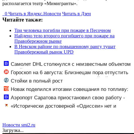
располагается театр «Мимигранты».
0
Читать в
Я
ндекс.Новости
Читать в Дзен
Читайте также:
Три человека погибли при пожаре в Песочном
Найдено тело второго погибшего при пожаре на
Правобережном рынке
В Невском районе по повышенному рангу тушат
Правобережный рынок UPD
Самолет DHL столкнулся с неизвестным объектом
над Лейпцигом - Новости на Вести.ru
Гороскоп на 6 августа: Близнецам пора отпустить
прошлое, а Стрельцы насладятся семейной
Стойки в полный рост
гармонией
Новак поделился итогами совещания по топливу:
последние новости о ситуации с бензином
Аэропорт Саратова приостановил свою работу -
Новости на Вести.ru
«Исторически достоверной «Одиссеи» нет и
никогда не будет»: специалисты объясняют, почему
верить нельзя не только фильму Нолана, но и эпосам
Гомера
Новости smi2.ru
Загрузка...