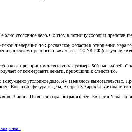
е одно уголовное дело. Об этом в пятницу сообщил представит
йской Федерации по Ярославской области в отношении мэра го
ения, предусмотренного п. «в» ч.5 ст. 290 УК РФ (получение вз
ебовал от предпринимателя взятку в размере 500 тыс рублей. Он
получает от коммерсанта деньги, приобщили к следствию.
 возбуждено уголовное дело. Им вменялось вымогательство. Про
ен. Еще один фигурант дела, Андрей Захаров также планирует 
явили 3 июня. По версии правоохранителей, Евгений Урлашов и
 квартала»