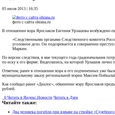
05 июля 2013 | 16:35
фото с сайта ohrana.ru
В отношении мэра Ярославля Евгения Урлашова возбуждено ещ
«Следственными органами Следственного комитета Росси
уголовное дело. Он подозревается в совершении преступл
Маркин.
По версии следствия, в мае текущего года градоначальник потр
по иску к его фирме. Видеозапись, на которой Урлашов лично 
Отметим, ранее в отношении мэра и его подчиненных уже было
муниципальному заказу региональной мэрии Максим Пойкалайн
Как сообщал ранее «Диалог», обвинение мэру Ярославля предъ
рублей.
0
Читать в
Я
ндекс.Новости
Читать в Дзен
Читайте также:
Два человека погибли при взрыве на стройке «Судебного