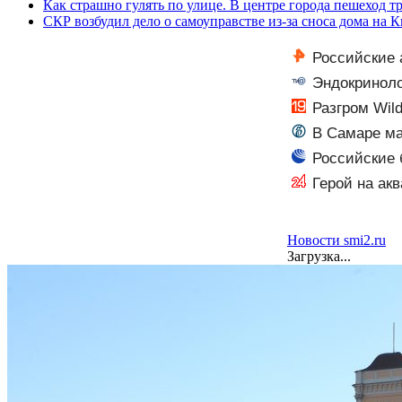
Как страшно гулять по улице. В центре города пешеход 
СКР возбудил дело о самоуправстве из-за сноса дома на 
Российские 
Эндокриноло
Разгром Wil
В Самаре ма
формат
Российские 
Герой на ак
Новости smi2.ru
Загрузка...