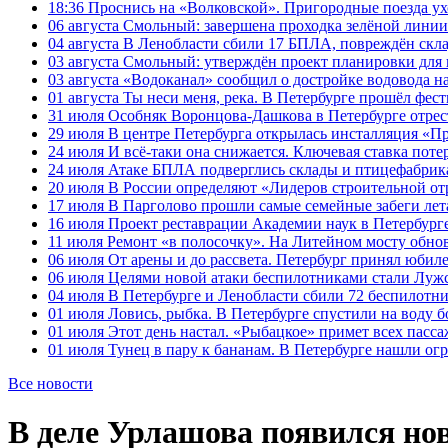
18:36
Проснись на «Волковской». Пригородные поезда ухо
06 августа
Смольный: завершена проходка зелёной линии 
04 августа
В Ленобласти сбили 17 БПЛА, повреждён скла
03 августа
Смольный: утверждён проект планировки для 
03 августа
«Водоканал» сообщил о достройке водовода на
01 августа
Ты неси меня, река. В Петербурге прошёл фес
31 июля
Особняк Воронцова-Дашкова в Петербурге отрест
29 июля
В центре Петербурга открылась инсталляция «П
24 июля
И всё-таки она снижается. Ключевая ставка поте
24 июля
Атаке БПЛА подверглись склады и птицефабрика
20 июля
В России определяют «Лидеров строительной от
17 июля
В Парголово прошли самые семейные забеги лет
16 июля
Проект реставрации Академии наук в Петербурге
11 июля
Ремонт «в полосочку». На Литейном мосту обно
06 июля
От арены и до рассвета. Петербург принял юби
06 июля
Целями новой атаки беспилотниками стали Лужс
04 июля
В Петербурге и Ленобласти сбили 72 беспилотн
01 июля
Ловись, рыбка. В Петербурге спустили на воду 
01 июля
Этот день настал. «Рыбацкое» примет всех пасса
01 июля
Тунец в пару к бананам. В Петербурге нашли ог
Все новости
В деле Урлашова появился но