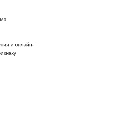
ома
ния и онлайн-
ризнаку