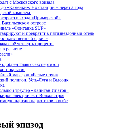
дят с Московского вокзала
до «Каменки». Но станции − через 3 года
дской комплекс
второго выхода «Приморской»
 Васильевском острове
тиваль «Фонтанка SUP»
аврируют и превратят в пятизвездочный отель
ространственный сдвиг»
ряла ещё четверть процента
 в регионе
расли»
а
 одобрен Главгосэкспертизой
вят покрытие
лейный марафон «Белые ночи»
кий полигон, Усть-Луга и Высоцк
ика
большой траулер «Капитан Ипатов»
жиров электричек с Волховстроя
ромную партию наркотиков в рыбе
вый эпизод