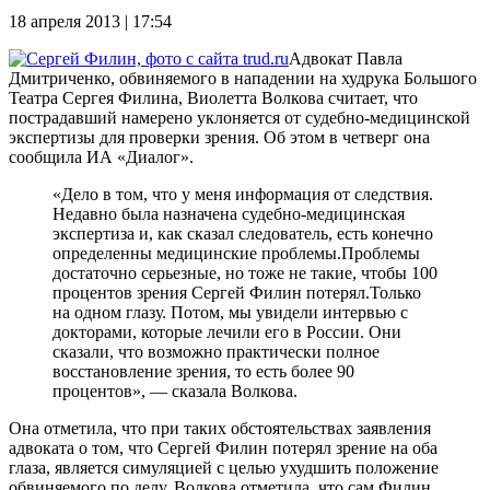
18 апреля 2013 | 17:54
Адвокат Павла
Дмитриченко, обвиняемого в нападении на худрука Большого
Театра Сергея Филина, Виолетта Волкова считает, что
пострадавший намерено уклоняется от судебно-медицинской
экспертизы для проверки зрения. Об этом в четверг она
сообщила ИА «Диалог».
«Дело в том, что у меня информация от следствия.
Недавно была назначена судебно-медицинская
экспертиза и, как сказал следователь, есть конечно
определенны медицинские проблемы.Проблемы
достаточно серьезные, но тоже не такие, чтобы 100
процентов зрения Сергей Филин потерял.Только
на одном глазу. Потом, мы увидели интервью с
докторами, которые лечили его в России. Они
сказали, что возможно практически полное
восстановление зрения, то есть более 90
процентов», — сказала Волкова.
Она отметила, что при таких обстоятельствах заявления
адвоката о том, что Сергей Филин потерял зрение на оба
глаза, является симуляцией с целью ухудшить положение
обвиняемого по делу. Волкова отметила, что сам Филин