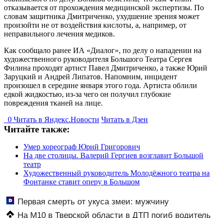
отказывается от прохождения медицинской экспертизы. По
словам защитника Дмитриченко, ухудшение зрения может
произойти не от воздействия кислоты, а, например, от
неправильного лечения медиков.
Как сообщало ранее ИА «Диалог», по делу о нападении на
художественного руководителя Большого Театра Сергея
Филина проходят артист Павел Дмитриченко, а также Юрий
Заруцкий и Андрей Липатов. Напомним, инцидент
произошел в середине января этого года. Артиста облили
едкой жидкостью, из-за чего он получил глубокие
повреждения тканей на лице.
0
Читать в
Я
ндекс.Новости
Читать в Дзен
Читайте также:
Умер хореограф Юрий Григорович
На две столицы. Валерий Гергиев возглавит Большой
театр
Художественный руководитель Молодёжного театра на
Фонтанке ставит оперу в Большом
Первая смерть от укуса змеи: мужчину
На М10 в Тверской области в ДТП погиб водитель