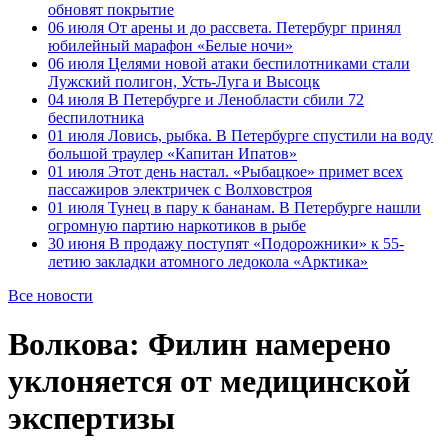
обновят покрытие
06 июля
От арены и до рассвета. Петербург принял
юбилейный марафон «Белые ночи»
06 июля
Целями новой атаки беспилотниками стали
Лужский полигон, Усть-Луга и Высоцк
04 июля
В Петербурге и Ленобласти сбили 72
беспилотника
01 июля
Ловись, рыбка. В Петербурге спустили на воду
большой траулер «Капитан Ипатов»
01 июля
Этот день настал. «Рыбацкое» примет всех
пассажиров электричек с Волховстроя
01 июля
Тунец в пару к бананам. В Петербурге нашли
огромную партию наркотиков в рыбе
30 июня
В продажу поступят «Подорожники» к 55-
летию закладки атомного ледокола «Арктика»
Все новости
Волкова: Филин намерено
уклоняется от медицинской
экспертизы