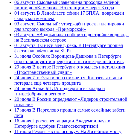
06 августа
Смольный: завершена проходка зелёной
линии до «Каменки». Но станции − через 3 года
04 августа
В Ленобласти сбили 17 БПЛА, повреждён
складской комплекс
03 августа
Смольный: утверждён проект планировки
для второго выхода «Приморской»
03 августа
«Водоканал» сообщил о достройке водовода
на Васильевском острове
01 августа
Ты неси меня, река. В Петербурге прошёл
фестиваль «Фонтанка SUP»
31 июля
Особняк Воронцова-Дашкова в Петербурге
отреставрируют и превратят в пятизвездочный отель
29 июля
В центре Петербурга открылась инсталляция
«Пространственный сдвиг»
24 июля
И всё-таки она снижается. Ключевая ставка
потеряла ещё четверть процента
24 июля
Атаке БПЛА подверглись склады и
птицефабрика в регионе
20 июля
В России определяют «Лидеров строительной
отрасли»
17 июля
В Парголово прошли самые семейные забеги
лета
16 июля
Проект реставрации Академии наук в
Петербурге одобрен Главгосэкспертизой
11 июля
Ремонт «в полосочку». На Литейном мосту