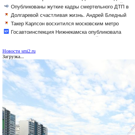
большегруза – Новости Твери и городов Тверской
Опубликованы жуткие кадры смертельного ДТП в
области сегодня - Afanasy.biz – Тверские новости.
Конаковском округе
Долгаревой счастливая жизнь. Андрей Бледный
Новости Твери. Тверь ново
пронзительно зачитал стихи вместо рэпа: «У меня на
Такер Карлсон восхитился московским метро
душе сто и один шов — это туше»
Госавтоинспекция Нижнекамска опубликовала
видео жесткого ДТП с участием питбайкера
07/08/2026 – Новости
Новости smi2.ru
Загрузка...