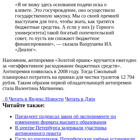
«Я не вижу здесь основания подачи иска о
клевете. Это госучреждение, оно осуществило
государственную закупку. Мы со своей премией
выступаем для того, чтобы знать, как тратятся
бюджетные средства. А если у них [у Горного
университета] такой богатый попечительский
совет, то пусть им снижают бюджетное
финансирование», — сказала Вахрушева ИА
«Диалог».
Напомним, антипремия «Золотой ершик» вручается ежегодно
за «неэффективное расходование бюджетных средств».
Антипремия появилась в 2008 году. Тогда Смольный
планировал потратить на ершики для чистки туалетов 12 794
рубля. Таким образом первой обладательницей антипремии
стала Валентина Матвиенко.
0
Читать в
Я
ндекс.Новости
Читать в Дзен
Читайте также:
Президент подписал закон об эксперименте по
изменению формата высшего образования
В центре Петербурга задержали участника
антивоенного пикета
Гость из протерозоя. Петербургские учёные установили