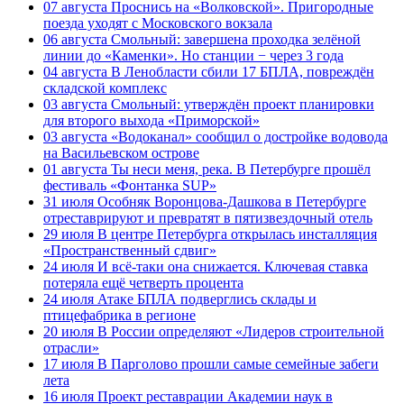
07 августа
Проснись на «Волковской». Пригородные
поезда уходят с Московского вокзала
06 августа
Смольный: завершена проходка зелёной
линии до «Каменки». Но станции − через 3 года
04 августа
В Ленобласти сбили 17 БПЛА, повреждён
складской комплекс
03 августа
Смольный: утверждён проект планировки
для второго выхода «Приморской»
03 августа
«Водоканал» сообщил о достройке водовода
на Васильевском острове
01 августа
Ты неси меня, река. В Петербурге прошёл
фестиваль «Фонтанка SUP»
31 июля
Особняк Воронцова-Дашкова в Петербурге
отреставрируют и превратят в пятизвездочный отель
29 июля
В центре Петербурга открылась инсталляция
«Пространственный сдвиг»
24 июля
И всё-таки она снижается. Ключевая ставка
потеряла ещё четверть процента
24 июля
Атаке БПЛА подверглись склады и
птицефабрика в регионе
20 июля
В России определяют «Лидеров строительной
отрасли»
17 июля
В Парголово прошли самые семейные забеги
лета
16 июля
Проект реставрации Академии наук в