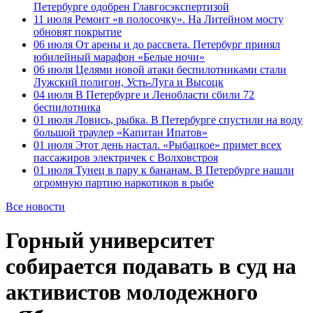
Петербурге одобрен Главгосэкспертизой
11 июля
Ремонт «в полосочку». На Литейном мосту
обновят покрытие
06 июля
От арены и до рассвета. Петербург принял
юбилейный марафон «Белые ночи»
06 июля
Целями новой атаки беспилотниками стали
Лужский полигон, Усть-Луга и Высоцк
04 июля
В Петербурге и Ленобласти сбили 72
беспилотника
01 июля
Ловись, рыбка. В Петербурге спустили на воду
большой траулер «Капитан Ипатов»
01 июля
Этот день настал. «Рыбацкое» примет всех
пассажиров электричек с Волховстроя
01 июля
Тунец в пару к бананам. В Петербурге нашли
огромную партию наркотиков в рыбе
Все новости
Горный университет
собирается подавать в суд на
активистов молодежного