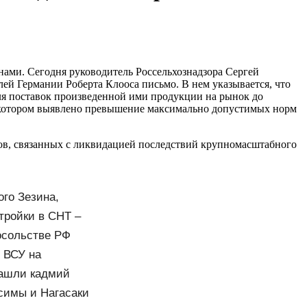
ами. Сегодня руководитель Россельхознадзора Сергей
лей Германии Роберта Клооса письмо. В нем указывается, что
для поставок произведенной ими продукции на рынок до
в котором выявлено превышение максимально допустимых норм
осов, связанных с ликвидацией последствий крупномасштабного
ого Зезина,
тройки в СНТ –
ские новости.
осольстве РФ
 ВСУ на
нашли кадмий
симы и Нагасаки