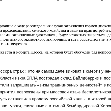
ацию о ходе расследования случая загрязнения кормов диоксин
а продовольствия, сельского хозяйства и защиты прав потребите
 корма, загрязненные диоксинами, будут оставаться закрытыми 
 позитивного экспертного заключения, а все продовольствие, 
сайте ведомства.
нкверта и Роберта Клооса, на которой будет обсужден ряд вопр
ссора страх": Кто на самом деле виноват в смерти учен
мальчишек на поле с горохом
области из-за БПЛА пострадал склад Вайлдберриз и пос
и городов Тверской области сегодня - Afanasy.biz – Твер
тали запрашивать «визы традиционных ценностей» в п
приятия повреждены при массовой атаке беспилотников
бласть
усь остановила продажу российской халвы, в которой 
вает уроки, связанные с атомной бомбардировкой Хиро