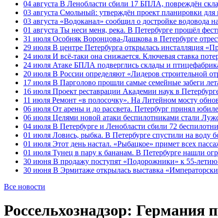
04 августа
В Ленобласти сбили 17 БПЛА, повреждён скла
03 августа
Смольный: утверждён проект планировки для 
03 августа
«Водоканал» сообщил о достройке водовода на
01 августа
Ты неси меня, река. В Петербурге прошёл фес
31 июля
Особняк Воронцова-Дашкова в Петербурге отрест
29 июля
В центре Петербурга открылась инсталляция «П
24 июля
И всё-таки она снижается. Ключевая ставка поте
24 июля
Атаке БПЛА подверглись склады и птицефабрика
20 июля
В России определяют «Лидеров строительной от
17 июля
В Парголово прошли самые семейные забеги лет
16 июля
Проект реставрации Академии наук в Петербурге
11 июля
Ремонт «в полосочку». На Литейном мосту обно
06 июля
От арены и до рассвета. Петербург принял юби
06 июля
Целями новой атаки беспилотниками стали Лужс
04 июля
В Петербурге и Ленобласти сбили 72 беспилотн
01 июля
Ловись, рыбка. В Петербурге спустили на воду 
01 июля
Этот день настал. «Рыбацкое» примет всех пасса
01 июля
Тунец в пару к бананам. В Петербурге нашли ог
30 июня
В продажу поступят «Подорожники» к 55-летию 
30 июня
В Эрмитаже открылась выставка «Императорски
Все новости
Россельхознадзор: Германия 