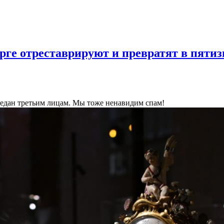
ге отреставрируют и превратят в пятиз
ередан третьим лицам. Мы тоже ненавидим спам!