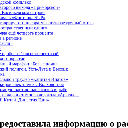
дской комплекс
второго выхода «Приморской»
 Васильевском острове
тиваль «Фонтанка SUP»
аврируют и превратят в пятизвездочный отель
ространственный сдвиг»
ряла ещё четверть процента
 в регионе
расли»
а
 одобрен Главгосэкспертизой
вят покрытие
лейный марафон «Белые ночи»
кий полигон, Усть-Луга и Высоцк
ика
большой траулер «Капитан Ипатов»
жиров электричек с Волховстроя
ромную партию наркотиков в рыбе
закладки атомного ледокола «Арктика»
й Китай. Династия Цин»
предоставила информацию о ра