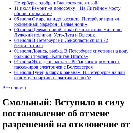
Петербурге одобрен Главгосэкспертизой
11 июля
Ремонт «в полосочку». На Литейном мосту
обновят покрытие
06 июля
От арены и до рассвета. Петербург принял
юбилейный марафон «Белые ночи»
06 июля
Целями новой атаки беспилотниками стали
Лужский полигон, Усть-Луга и Высоцк
04 июля
В Петербурге и Ленобласти сбили 72
беспилотника
01 июля
Ловись, рыбка. В Петербурге спустили на воду
большой траулер «Капитан Ипатов»
01 июля
Этот день настал. «Рыбацкое» примет всех
пассажиров электричек с Волховстроя
01 июля
Тунец в пару к бананам. В Петербурге нашли
огромную партию наркотиков в рыбе
Все новости
Смольный: Вступило в силу
постановление об отмене
разрешений на отклонение от