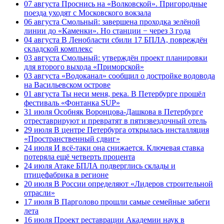
07 августа
Проснись на «Волковской». Пригородные
поезда уходят с Московского вокзала
06 августа
Смольный: завершена проходка зелёной
линии до «Каменки». Но станции − через 3 года
04 августа
В Ленобласти сбили 17 БПЛА, повреждён
складской комплекс
03 августа
Смольный: утверждён проект планировки
для второго выхода «Приморской»
03 августа
«Водоканал» сообщил о достройке водовода
на Васильевском острове
01 августа
Ты неси меня, река. В Петербурге прошёл
фестиваль «Фонтанка SUP»
31 июля
Особняк Воронцова-Дашкова в Петербурге
отреставрируют и превратят в пятизвездочный отель
29 июля
В центре Петербурга открылась инсталляция
«Пространственный сдвиг»
24 июля
И всё-таки она снижается. Ключевая ставка
потеряла ещё четверть процента
24 июля
Атаке БПЛА подверглись склады и
птицефабрика в регионе
20 июля
В России определяют «Лидеров строительной
отрасли»
17 июля
В Парголово прошли самые семейные забеги
лета
16 июля
Проект реставрации Академии наук в