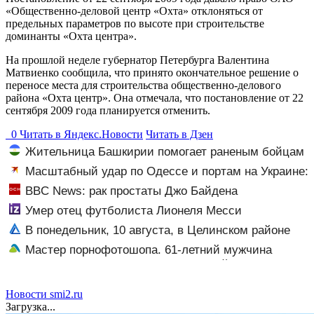
«Общественно-деловой центр «Охта» отклоняться от
предельных параметров по высоте при строительстве
доминанты «Охта центра».
На прошлой неделе губернатор Петербурга Валентина
Матвиенко сообщила, что принято окончательное решение о
переносе места для строительства общественно-делового
района «Охта центр». Она отмечала, что постановление от 22
сентября 2009 года планируется отменить.
0
Читать в
Я
ндекс.Новости
Читать в Дзен
Жительница Башкирии помогает раненым бойцам
в госпитале ЛНР
Масштабный удар по Одессе и портам на Украине:
Последние новости, подробности об ударах России 9
BBC News: рак простаты Джо Байдена
августа 2026 года
распространился на его кости и органы
Умер отец футболиста Лионеля Месси
В понедельник, 10 августа, в Целинском районе
локальное отключение света
Мастер порнофотошопа. 61-летний мужчина
смастерил порнооткрытку и в итоге пойдёт под суд
Новости smi2.ru
Загрузка...