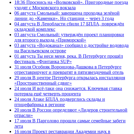
18:36
Проснись на «Волковской». Пригородные поезда
уходят с Московского вокзала
06 августа
Смольный: завершена проходка зелёной
линии до «Каменки». Но станции − через 3 года
04 августа
В Ленобласти сбили 17 БПЛА, повреждён
складской комплекс
03 августа
Смольный: утверждён проект планировки
для второго выхода «Приморской»
03 августа
«Водоканал» сообщил о достройке водовода
на Васильевском острове
01 августа
Ты неси меня, река. В Петербурге прошёл
фестиваль «Фонтанка SUP»
31 июля
Особняк Воронцова-Дашкова в Петербурге
отреставрируют и превратят в пятизвездочный отель
29 июля
В центре Петербурга открылась инсталляция
«Пространственный сдвиг»
24 июля
И всё-таки она снижается. Ключевая ставка
потеряла ещё четверть процента
24 июля
Атаке БПЛА подверглись склады и
птицефабрика в регионе
20 июля
В России определяют «Лидеров строительной
отрасли»
17 июля
В Парголово прошли самые семейные забеги
лета
16 июля
Проект реставрации Академии наук в