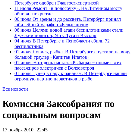
Петербурге одобрен Главгосэкспертизой
11 июля
Ремонт «в полосочку». На Литейном мосту
обновят покрытие
06 июля
От арены и до рассвета. Петербург принял
юбилейный марафон «Белые ночи»
06 июля
Целями новой атаки беспилотниками стали
Лужский полигон, Усть-Луга и Высоцк
04 июля
В Петербурге и Ленобласти сбили 72
беспилотника
01 июля
Ловись, рыбка. В Петербурге спустили на воду
большой траулер «Капитан Ипатов»
01 июля
Этот день настал. «Рыбацкое» примет всех
пассажиров электричек с Волховстроя
01 июля
Тунец в пару к бананам. В Петербурге нашли
огромную партию наркотиков в рыбе
Все новости
Комиссия Заксобрания по
социальным вопросам
17 ноября 2010 | 22:45