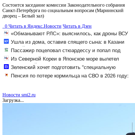
Состоится заседание комиссии Законодательного собрания
Санкт-Петербурга по социальным вопросам (Мариинский
дворец – Белый зал)
0
Читать в
Я
ндекс.Новости
Читать в Дзен
«Обманывают РЛС»: выяснилось, как дроны ВСУ
долетели до Екатеринбурга
Ушла из дома, оставив спящего сына: в Казани
мать пойдет под суд за гибель малыша 07/08/2026 –
Пассажир поцеловал стюардессу и попал под
Новости
арест - АБН 24
Из Северной Кореи в Японское море вылетел
неопознанный снаряд
Зеленский хочет подготовить "специальную
санкционную операцию" против России - Новости на
Пенсия по потере кормильца на СВО в 2026 году:
Вести.ru
размер, как членам семьи оформить гарантированную
пенсию по потере кормильца, погибшего на СВО
Новости smi2.ru
Загрузка...