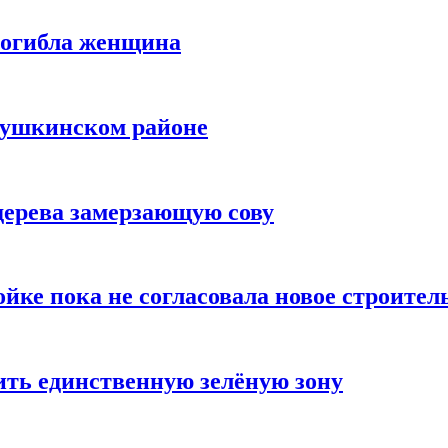
погибла женщина
Пушкинском районе
 дерева замерзающую сову
ойке пока не согласовала новое строите
ить единственную зелёную зону