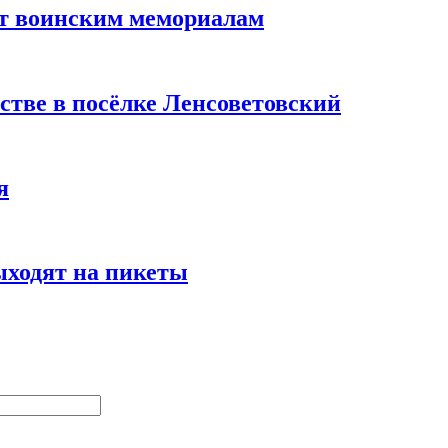
т воинским мемориалам
стве в посёлке Ленсоветовский
я
ыходят на пикеты