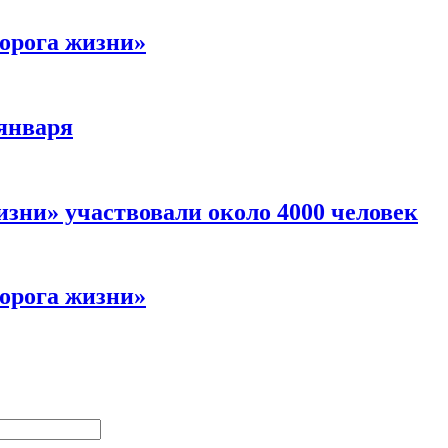
орога жизни»
января
зни» участвовали около 4000 человек
орога жизни»