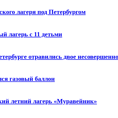
ского лагеря под Петербургом
й лагерь с 11 детьми
 Петербурге отравились двое несовершен
лся газовый баллон
ский летний лагерь «Муравейник»