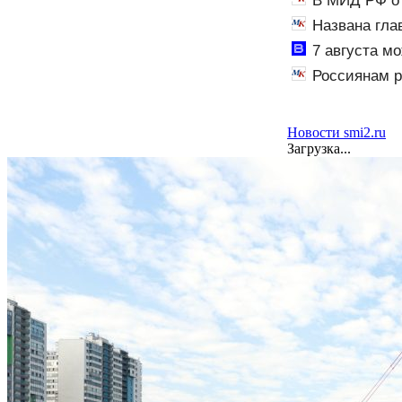
В МИД РФ от
Названа гла
7 августа м
Вести.ru
Россиянам р
Новости smi2.ru
Загрузка...