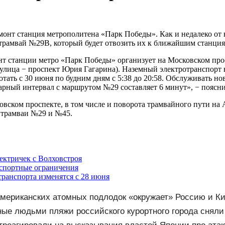
емонт станция метрополитена «Парк Победы». Как и недалеко от
 трамвай №29В, который будет отвозить их к ближайшим станция
онт станции метро «Парк Победы» организует на Московском пр
лица − проспект Юрия Гагарина). Наземный электротранспорт 
тать с 30 июня по будним дням с 5:38 до 20:58. Обслуживать 
арный интервал с маршрутом №29 составляет 6 минут», − поясн
ковском проспекте, в том числе и поворота трамвайного пути 
 трамваи №29 и №45.
лектричек с Волховстроя
нспортные ограничения
ранспорта изменятся с 28 июня
американских атомных подлодок «окружает» Россию и Ки
вого массированного удара
ые людьми пляжи российского курортного города сняли