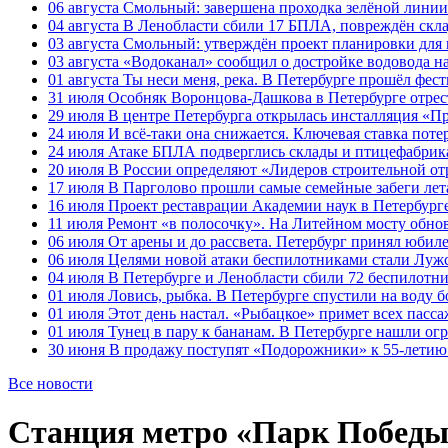
06 августа
Смольный: завершена проходка зелёной линии 
04 августа
В Ленобласти сбили 17 БПЛА, повреждён скла
03 августа
Смольный: утверждён проект планировки для 
03 августа
«Водоканал» сообщил о достройке водовода на
01 августа
Ты неси меня, река. В Петербурге прошёл фес
31 июля
Особняк Воронцова-Дашкова в Петербурге отрест
29 июля
В центре Петербурга открылась инсталляция «П
24 июля
И всё-таки она снижается. Ключевая ставка поте
24 июля
Атаке БПЛА подверглись склады и птицефабрика
20 июля
В России определяют «Лидеров строительной от
17 июля
В Парголово прошли самые семейные забеги лет
16 июля
Проект реставрации Академии наук в Петербурге
11 июля
Ремонт «в полосочку». На Литейном мосту обно
06 июля
От арены и до рассвета. Петербург принял юби
06 июля
Целями новой атаки беспилотниками стали Лужс
04 июля
В Петербурге и Ленобласти сбили 72 беспилотн
01 июля
Ловись, рыбка. В Петербурге спустили на воду 
01 июля
Этот день настал. «Рыбацкое» примет всех пасса
01 июля
Тунец в пару к бананам. В Петербурге нашли ог
30 июня
В продажу поступят «Подорожники» к 55-летию 
Все новости
Станция метро «Парк Победы