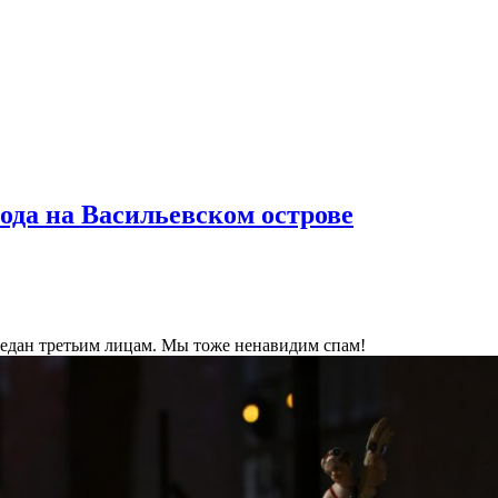
ода на Васильевском острове
ередан третьим лицам. Мы тоже ненавидим спам!