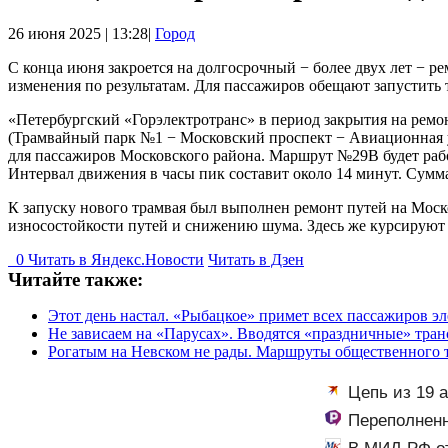
26 июня 2025 | 13:28|
Город
С конца июня закроется на долгосрочный − более двух лет − р
изменения по результатам. Для пассажиров обещают запустить
«Петербургский «Горэлектротранс» в период закрытия на рем
(Трамвайный парк №1 − Московский проспект − Авиационная у
для пассажиров Московского района. Маршрут №29В будет рабо
Интервал движения в часы пик составит около 14 минут. Сумм
К запуску нового трамвая был выполнен ремонт путей на Мос
износостойкости путей и снижению шума. Здесь же курсируют
0
Читать в
Я
ндекс.Новости
Читать в Дзен
Читайте также:
Этот день настал. «Рыбацкое» примет всех пассажиров э
Не зависаем на «Парусах». Вводятся «праздничные» тра
Рогатым на Невском не рады. Маршруты общественного т
Цепь из 19 
инструмент пер
Переполненн