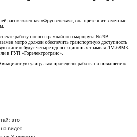
 неё расположенная «Фрунзенская», она претерпит заметные
м.
оспекте работу нового трамвайного маршрута №29В
взамен метро должен обеспечить транспортную доступность
новую линию будут четыре односекционных трамвая ЛМ-68М3.
или в ГУП «Горэлектротранс».
на Авиационную улицу: там проведены работы по повышению
тай: это
 на видео