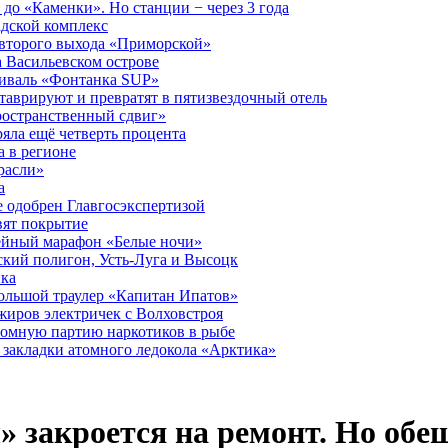
до «Каменки». Но станции − через 3 года
дской комплекс
второго выхода «Приморской»
 Васильевском острове
тиваль «Фонтанка SUP»
аврируют и превратят в пятизвездочный отель
ространственный сдвиг»
ряла ещё четверть процента
 в регионе
расли»
а
 одобрен Главгосэкспертизой
вят покрытие
лейный марафон «Белые ночи»
кий полигон, Усть-Луга и Высоцк
ика
большой траулер «Капитан Ипатов»
жиров электричек с Волховстроя
ромную партию наркотиков в рыбе
закладки атомного ледокола «Арктика»
» закроется на ремонт. Но о