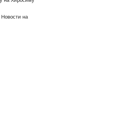
ку на Хиросиму
- Новости на