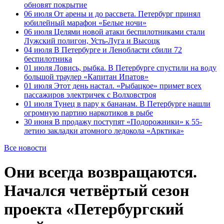
обновят покрытие
06 июля
От арены и до рассвета. Петербург принял
юбилейный марафон «Белые ночи»
06 июля
Целями новой атаки беспилотниками стали
Лужский полигон, Усть-Луга и Высоцк
04 июля
В Петербурге и Ленобласти сбили 72
беспилотника
01 июля
Ловись, рыбка. В Петербурге спустили на воду
большой траулер «Капитан Ипатов»
01 июля
Этот день настал. «Рыбацкое» примет всех
пассажиров электричек с Волховстроя
01 июля
Тунец в пару к бананам. В Петербурге нашли
огромную партию наркотиков в рыбе
30 июня
В продажу поступят «Подорожники» к 55-
летию закладки атомного ледокола «Арктика»
Все новости
Они всегда возвращаются.
Начался четвёртый сезон
проекта «Петербургский