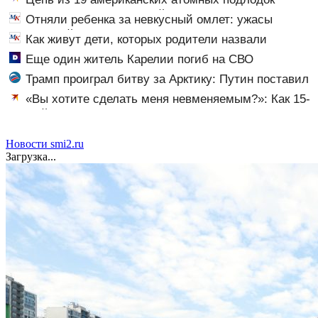
«окружает» Россию и Китай: это инструмент первого
Отняли ребенка за невкусный омлет: ужасы
массированного удара
норвежской опеки
Как живут дети, которых родители назвали
диковинными именами?
Еще один житель Карелии погиб на СВО
Трамп проиграл битву за Арктику: Путин поставил
жирную точку в споре о шельфе
«Вы хотите сделать меня невменяемым?»: Как 15-
летний школьник убил одноклассницу, пустил
следствие по ложному следу и избежал наказания
Новости smi2.ru
Загрузка...