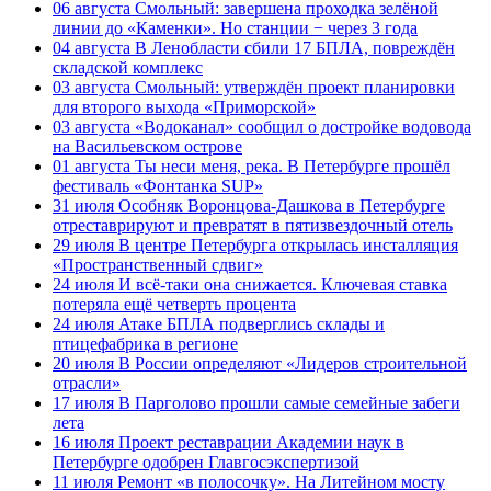
06 августа
Смольный: завершена проходка зелёной
линии до «Каменки». Но станции − через 3 года
04 августа
В Ленобласти сбили 17 БПЛА, повреждён
складской комплекс
03 августа
Смольный: утверждён проект планировки
для второго выхода «Приморской»
03 августа
«Водоканал» сообщил о достройке водовода
на Васильевском острове
01 августа
Ты неси меня, река. В Петербурге прошёл
фестиваль «Фонтанка SUP»
31 июля
Особняк Воронцова-Дашкова в Петербурге
отреставрируют и превратят в пятизвездочный отель
29 июля
В центре Петербурга открылась инсталляция
«Пространственный сдвиг»
24 июля
И всё-таки она снижается. Ключевая ставка
потеряла ещё четверть процента
24 июля
Атаке БПЛА подверглись склады и
птицефабрика в регионе
20 июля
В России определяют «Лидеров строительной
отрасли»
17 июля
В Парголово прошли самые семейные забеги
лета
16 июля
Проект реставрации Академии наук в
Петербурге одобрен Главгосэкспертизой
11 июля
Ремонт «в полосочку». На Литейном мосту