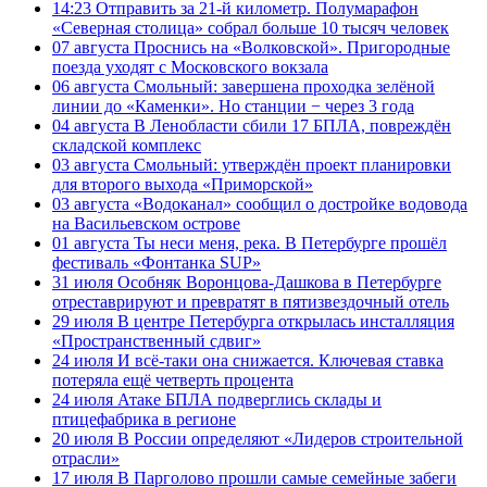
14:23
Отправить за 21-й километр. Полумарафон
«Северная столица» собрал больше 10 тысяч человек
07 августа
Проснись на «Волковской». Пригородные
поезда уходят с Московского вокзала
06 августа
Смольный: завершена проходка зелёной
линии до «Каменки». Но станции − через 3 года
04 августа
В Ленобласти сбили 17 БПЛА, повреждён
складской комплекс
03 августа
Смольный: утверждён проект планировки
для второго выхода «Приморской»
03 августа
«Водоканал» сообщил о достройке водовода
на Васильевском острове
01 августа
Ты неси меня, река. В Петербурге прошёл
фестиваль «Фонтанка SUP»
31 июля
Особняк Воронцова-Дашкова в Петербурге
отреставрируют и превратят в пятизвездочный отель
29 июля
В центре Петербурга открылась инсталляция
«Пространственный сдвиг»
24 июля
И всё-таки она снижается. Ключевая ставка
потеряла ещё четверть процента
24 июля
Атаке БПЛА подверглись склады и
птицефабрика в регионе
20 июля
В России определяют «Лидеров строительной
отрасли»
17 июля
В Парголово прошли самые семейные забеги