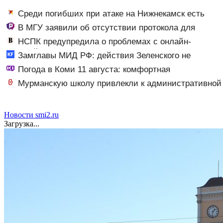
Среди погибших при атаке на Нижнекамск есть
граждане Узбекистана и Таджикистана
В МГУ заявили об отсутствии протокола для
встречи с инопланетянами
НСПК предупредила о проблемах с онлайн-
оплатой картами Visa и Mastercard
Замглавы МИД РФ: действия Зеленского не
оставляют России выбора, кроме продолжения СВО
Погода в Коми 11 августа: комфортная
10/08/2026 – Новости
температура, без осадков
Мурманскую школу привлекли к административной
ответственности
Новости smi2.ru
Загрузка...