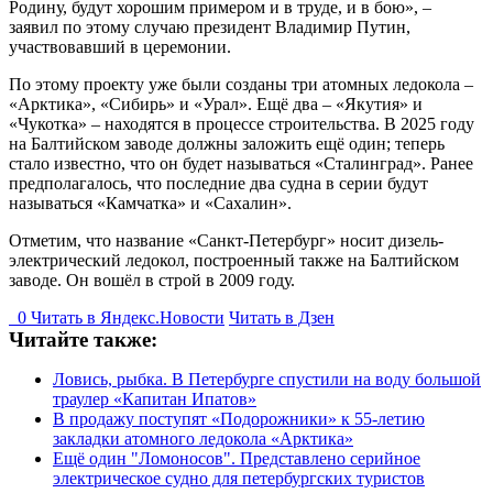
Родину, будут хорошим примером и в труде, и в бою», –
заявил по этому случаю президент Владимир Путин,
участвовавший в церемонии.
По этому проекту уже были созданы три атомных ледокола –
«Арктика», «Сибирь» и «Урал». Ещё два – «Якутия» и
«Чукотка» – находятся в процессе строительства. В 2025 году
на Балтийском заводе должны заложить ещё один; теперь
стало известно, что он будет называться «Сталинград». Ранее
предполагалось, что последние два судна в серии будут
называться «Камчатка» и «Сахалин».
Отметим, что название «Санкт-Петербург» носит дизель-
электрический ледокол, построенный также на Балтийском
заводе. Он вошёл в строй в 2009 году.
0
Читать в
Я
ндекс.Новости
Читать в Дзен
Читайте также:
Ловись, рыбка. В Петербурге спустили на воду большой
траулер «Капитан Ипатов»
В продажу поступят «Подорожники» к 55-летию
закладки атомного ледокола «Арктика»
Ещё один "Ломоносов". Представлено серийное
электрическое судно для петербургских туристов