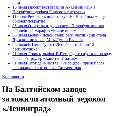
лета
16 июля
Проект реставрации Академии наук в
Петербурге одобрен Главгосэкспертизой
11 июля
Ремонт «в полосочку». На Литейном мосту
обновят покрытие
06 июля
От арены и до рассвета. Петербург принял
юбилейный марафон «Белые ночи»
06 июля
Целями новой атаки беспилотниками стали
Лужский полигон, Усть-Луга и Высоцк
04 июля
В Петербурге и Ленобласти сбили 72
беспилотника
01 июля
Ловись, рыбка. В Петербурге спустили на воду
большой траулер «Капитан Ипатов»
01 июля
Этот день настал. «Рыбацкое» примет всех
пассажиров электричек с Волховстроя
Все новости
На Балтийском заводе
заложили атомный ледокол
«Ленинград»