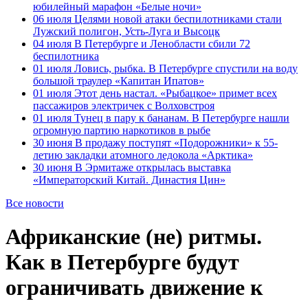
юбилейный марафон «Белые ночи»
06 июля
Целями новой атаки беспилотниками стали
Лужский полигон, Усть-Луга и Высоцк
04 июля
В Петербурге и Ленобласти сбили 72
беспилотника
01 июля
Ловись, рыбка. В Петербурге спустили на воду
большой траулер «Капитан Ипатов»
01 июля
Этот день настал. «Рыбацкое» примет всех
пассажиров электричек с Волховстроя
01 июля
Тунец в пару к бананам. В Петербурге нашли
огромную партию наркотиков в рыбе
30 июня
В продажу поступят «Подорожники» к 55-
летию закладки атомного ледокола «Арктика»
30 июня
В Эрмитаже открылась выставка
«Императорский Китай. Династия Цин»
Все новости
Африканские (не) ритмы.
Как в Петербурге будут
ограничивать движение к