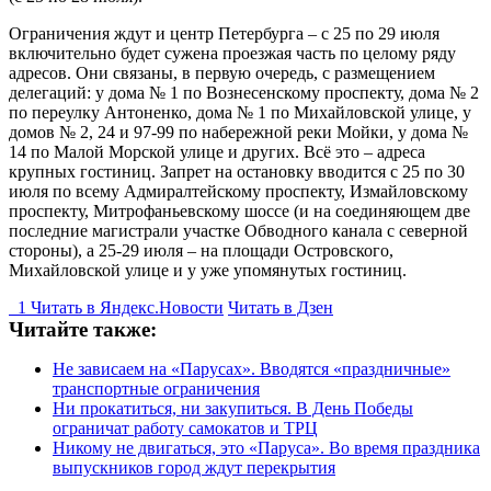
Ограничения ждут и центр Петербурга – с 25 по 29 июля
включительно будет сужена проезжая часть по целому ряду
адресов. Они связаны, в первую очередь, с размещением
делегаций: у дома № 1 по Вознесенскому проспекту, дома № 2
по переулку Антоненко, дома № 1 по Михайловской улице, у
домов № 2, 24 и 97-99 по набережной реки Мойки, у дома №
14 по Малой Морской улице и других. Всё это – адреса
крупных гостиниц. Запрет на остановку вводится с 25 по 30
июля по всему Адмиралтейскому проспекту, Измайловскому
проспекту, Митрофаньевскому шоссе (и на соединяющем две
последние магистрали участке Обводного канала с северной
стороны), а 25-29 июля – на площади Островского,
Михайловской улице и у уже упомянутых гостиниц.
1
Читать в
Я
ндекс.Новости
Читать в Дзен
Читайте также:
Не зависаем на «Парусах». Вводятся «праздничные»
транспортные ограничения
Ни прокатиться, ни закупиться. В День Победы
ограничат работу самокатов и ТРЦ
Никому не двигаться, это «Паруса». Во время праздника
выпускников город ждут перекрытия