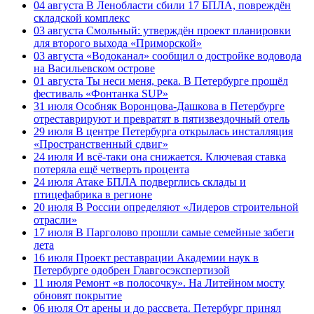
04 августа
В Ленобласти сбили 17 БПЛА, повреждён
складской комплекс
03 августа
Смольный: утверждён проект планировки
для второго выхода «Приморской»
03 августа
«Водоканал» сообщил о достройке водовода
на Васильевском острове
01 августа
Ты неси меня, река. В Петербурге прошёл
фестиваль «Фонтанка SUP»
31 июля
Особняк Воронцова-Дашкова в Петербурге
отреставрируют и превратят в пятизвездочный отель
29 июля
В центре Петербурга открылась инсталляция
«Пространственный сдвиг»
24 июля
И всё-таки она снижается. Ключевая ставка
потеряла ещё четверть процента
24 июля
Атаке БПЛА подверглись склады и
птицефабрика в регионе
20 июля
В России определяют «Лидеров строительной
отрасли»
17 июля
В Парголово прошли самые семейные забеги
лета
16 июля
Проект реставрации Академии наук в
Петербурге одобрен Главгосэкспертизой
11 июля
Ремонт «в полосочку». На Литейном мосту
обновят покрытие
06 июля
От арены и до рассвета. Петербург принял