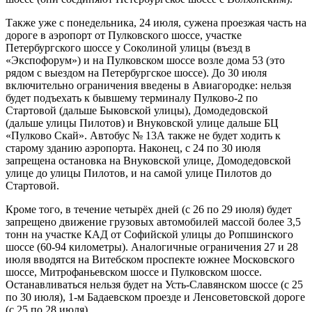
Также уже с понедельника, 24 июля, сужена проезжая часть на
дороге в аэропорт от Пулковского шоссе, участке
Петербургского шоссе у Соколиной улицы (въезд в
«Экспофорум») и на Пулковском шоссе возле дома 53 (это
рядом с выездом на Петербургское шоссе). До 30 июля
включительно ограничения введены в Авиагородке: нельзя
будет подъехать к бывшему терминалу Пулково-2 по
Стартовой (дальше Быковской улицы), Домодедовской
(дальше улицы Пилотов) и Внуковской улице дальше БЦ
«Пулково Скай». Автобус № 13А также не будет ходить к
старому зданию аэропорта. Наконец, с 24 по 30 июля
запрещена остановка на Внуковской улице, Домодедовской
улице до улицы Пилотов, и на самой улице Пилотов до
Стартовой.
Кроме того, в течение четырёх дней (с 26 по 29 июля) будет
запрещено движение грузовых автомобилей массой более 3,5
тонн на участке КАД от Софийской улицы до Ропшинского
шоссе (60-94 километры). Аналогичные ограничения 27 и 28
июля вводятся на Витебском проспекте южнее Московского
шоссе, Митрофаньевском шоссе и Пулковском шоссе.
Останавливаться нельзя будет на Усть-Славянском шоссе (с 25
по 30 июля), 1-м Бадаевском проезде и Ленсоветовской дороге
(с 25 по 28 июля).