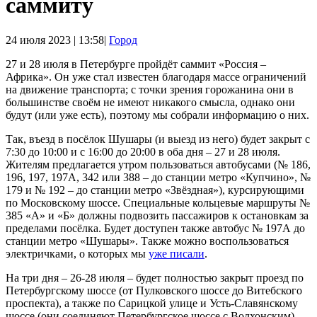
саммиту
24 июля 2023 | 13:58|
Город
27 и 28 июля в Петербурге пройдёт саммит «Россия –
Африка». Он уже стал известен благодаря массе ограничений
на движение транспорта; с точки зрения горожанина они в
большинстве своём не имеют никакого смысла, однако они
будут (или уже есть), поэтому мы собрали информацию о них.
Так, въезд в посёлок Шушары (и выезд из него) будет закрыт с
7:30 до 10:00 и с 16:00 до 20:00 в оба дня – 27 и 28 июля.
Жителям предлагается утром пользоваться автобусами (№ 186,
196, 197, 197А, 342 или 388 – до станции метро «Купчино», №
179 и № 192 – до станции метро «Звёздная»), курсирующими
по Московскому шоссе. Специальные кольцевые маршруты №
385 «А» и «Б» должны подвозить пассажиров к остановкам за
пределами посёлка. Будет доступен также автобус № 197А до
станции метро «Шушары». Также можно воспользоваться
электричками, о которых мы
уже писали
.
На три дня – 26-28 июля – будет полностью закрыт проезд по
Петербургскому шоссе (от Пулковского шоссе до Витебского
проспекта), а также по Сарицкой улице и Усть-Славянскому
шоссе (они соединяют Петербургское шоссе с Волхонским).