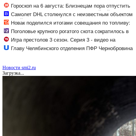
Гороскоп на 6 августа: Близнецам пора отпустить
прошлое, а Стрельцы насладятся семейной
Самолет DHL столкнулся с неизвестным объектом
гармонией
над Лейпцигом - Новости на Вести.ru
Новак поделился итогами совещания по топливу:
последние новости о ситуации с бензином
Поголовье крупного рогатого скота сократилось в
70 регионах России
Игра престолов 3 сезон. Серия 3 - видео на
Вокруг.ТВ
Главу Челябинского отделения ПФР Чернобровина
отправили в колонию за коррупцию
Новости smi2.ru
Загрузка...