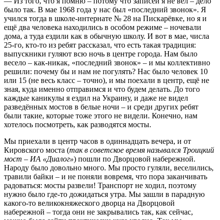
— Из того, что я помню – потому что записей я не вёл – дело
было так. В мае 1968 года у нас был «последний звонок». Я
учился тогда в школе-интернате № 28 на Пискарёвке, но я и
ещё два человека находились в особом режиме – ночевали
дома, а туда ездили как в обычную школу. И вот в мае, числа
25-го, кто-то из ребят рассказал, что есть такая традиция:
выпускники гуляют всю ночь в центре города. Нам было
весело – как-никак, «последний звонок» – и мы коллективно
решили: почему бы и нам не погулять? Нас было человек 10
или 15 (не весь класс – точно), и мы поехали в центр, ещё не
зная, куда именно отправимся и что будем делать. До того
каждые каникулы я ездил на Украину, и даже не видел
разведённых мостов в белые ночи – и среди других ребят
были такие, которые тоже этого не видели. Конечно, нам
хотелось посмотреть, как разводятся мосты.
Мы приехали в центр часов в одиннадцать вечера, и от
Кировского моста (
так в советское время назывался Троицкий
мост – ИА «Диалог»
) пошли по Дворцовой набережной.
Народу было довольно много. Мы просто гуляли, веселились,
травили байки – и не поняли вовремя, что пора заканчивать
радоваться: мосты развели! Транспорт не ходил, поэтому
нужно было где-то дожидаться утра. Мы зашли в парадную
какого-то великокняжеского дворца на Дворцовой
набережной – тогда они не закрывались так, как сейчас,