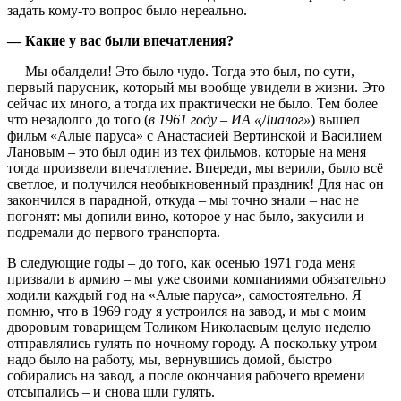
задать кому-то вопрос было нереально.
— Какие у вас были впечатления?
— Мы обалдели! Это было чудо. Тогда это был, по сути,
первый парусник, который мы вообще увидели в жизни. Это
сейчас их много, а тогда их практически не было. Тем более
что незадолго до того (
в 1961 году – ИА «Диалог»
) вышел
фильм «Алые паруса» с Анастасией Вертинской и Василием
Лановым – это был один из тех фильмов, которые на меня
тогда произвели впечатление. Впереди, мы верили, было всё
светлое, и получился необыкновенный праздник! Для нас он
закончился в парадной, откуда – мы точно знали – нас не
погонят: мы допили вино, которое у нас было, закусили и
подремали до первого транспорта.
В следующие годы – до того, как осенью 1971 года меня
призвали в армию – мы уже своими компаниями обязательно
ходили каждый год на «Алые паруса», самостоятельно. Я
помню, что в 1969 году я устроился на завод, и мы с моим
дворовым товарищем Толиком Николаевым целую неделю
отправлялись гулять по ночному городу. А поскольку утром
надо было на работу, мы, вернувшись домой, быстро
собирались на завод, а после окончания рабочего времени
отсыпались – и снова шли гулять.