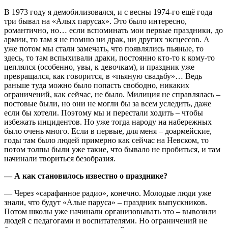
В 1973 году я демобилизовался, и с весны 1974-го ещё года
три бывал на «Алых парусах». Это было интересно,
романтично, но… если вспоминать мои первые праздники, до
армии, то там я не помню ни драк, ни других эксцессов. А
уже потом мы стали замечать, что появлялись пьяные, то
здесь, то там вспыхивали драки, постоянно кто-то к кому-то
цеплялся (особенно, увы, к девочкам), и праздник уже
превращался, как говорится, в «пьяную свадьбу»… Ведь
раньше туда можно было попасть свободно, никаких
ограничений, как сейчас, не было. Милиция не справлялась –
постовые были, но они не могли бы за всем уследить, даже
если бы хотели. Поэтому мы и перестали ходить – чтобы
избежать инцидентов. Но уже тогда народу на набережных
было очень много. Если в первые, для меня – доармейские,
годы там было людей примерно как сейчас на Невском, то
потом толпы были уже такие, что бывало не пробиться, и там
начинали твориться безобразия.
— А как становилось известно о празднике?
— Через «сарафанное радио», конечно. Молодые люди уже
знали, что будут «Алые паруса» – праздник выпускников.
Потом школы уже начинали организовывать это – вывозили
людей с педагогами и воспитателями. Но ограничений не