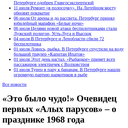
Петербурге одобрен Главгосэкспертизой
11 июля
Ремонт «в полосочку». На Литейном мосту
обновят покрытие
06 июля
От арены и до рассвета. Петербург принял
юбилейный марафон «Белые ночи»
06 июля
Целями новой атаки беспилотниками стали
Лужский полигон, Усть-Луга и Высоцк
04 июля
В Петербурге и Ленобласти сбили 72
беспилотника
01 июля
Ловись, рыбка. В Петербурге спустили на воду
большой траулер «Капитан Ипатов»
01 июля
Этот день настал. «Рыбацкое» примет всех
пассажиров электричек с Волховстроя
01 июля
Тунец в пару к бананам. В Петербурге нашли
огромную партию наркотиков в рыбе
Все новости
«Это было чудо!» Очевидец
первых «Алых парусов» – о
празднике 1968 года