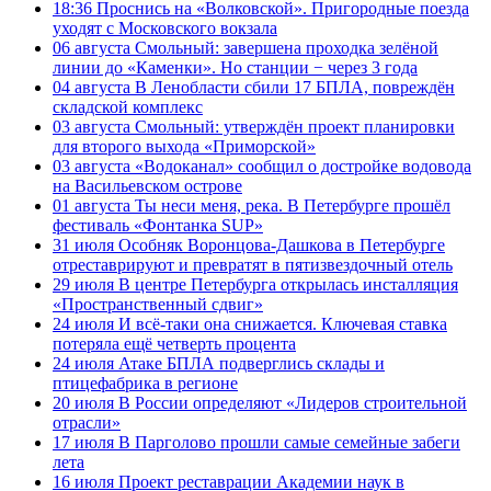
18:36
Проснись на «Волковской». Пригородные поезда
уходят с Московского вокзала
06 августа
Смольный: завершена проходка зелёной
линии до «Каменки». Но станции − через 3 года
04 августа
В Ленобласти сбили 17 БПЛА, повреждён
складской комплекс
03 августа
Смольный: утверждён проект планировки
для второго выхода «Приморской»
03 августа
«Водоканал» сообщил о достройке водовода
на Васильевском острове
01 августа
Ты неси меня, река. В Петербурге прошёл
фестиваль «Фонтанка SUP»
31 июля
Особняк Воронцова-Дашкова в Петербурге
отреставрируют и превратят в пятизвездочный отель
29 июля
В центре Петербурга открылась инсталляция
«Пространственный сдвиг»
24 июля
И всё-таки она снижается. Ключевая ставка
потеряла ещё четверть процента
24 июля
Атаке БПЛА подверглись склады и
птицефабрика в регионе
20 июля
В России определяют «Лидеров строительной
отрасли»
17 июля
В Парголово прошли самые семейные забеги
лета
16 июля
Проект реставрации Академии наук в