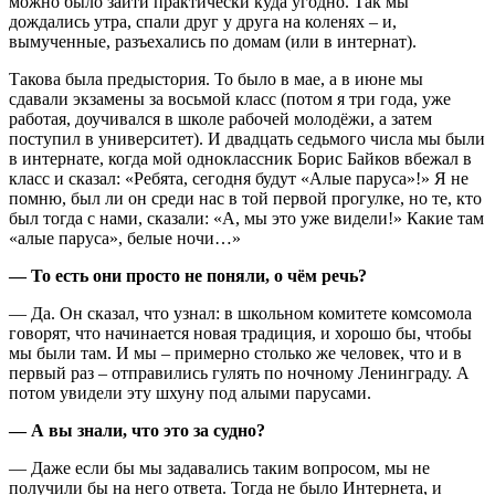
можно было зайти практически куда угодно. Так мы
дождались утра, спали друг у друга на коленях – и,
вымученные, разъехались по домам (или в интернат).
Такова была предыстория. То было в мае, а в июне мы
сдавали экзамены за восьмой класс (потом я три года, уже
работая, доучивался в школе рабочей молодёжи, а затем
поступил в университет). И двадцать седьмого числа мы были
в интернате, когда мой одноклассник Борис Байков вбежал в
класс и сказал: «Ребята, сегодня будут «Алые паруса»!» Я не
помню, был ли он среди нас в той первой прогулке, но те, кто
был тогда с нами, сказали: «А, мы это уже видели!» Какие там
«алые паруса», белые ночи…»
— То есть они просто не поняли, о чём речь?
— Да. Он сказал, что узнал: в школьном комитете комсомола
говорят, что начинается новая традиция, и хорошо бы, чтобы
мы были там. И мы – примерно столько же человек, что и в
первый раз – отправились гулять по ночному Ленинграду. А
потом увидели эту шхуну под алыми парусами.
— А вы знали, что это за судно?
— Даже если бы мы задавались таким вопросом, мы не
получили бы на него ответа. Тогда не было Интернета, и