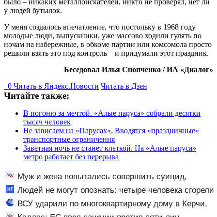
было – никаких металлоискателей, никто не проверял, нет ли
у людей бутылок.
У меня создалось впечатление, что постольку в 1968 году
молодые люди, выпускники, уже массово ходили гулять по
ночам на набережные, в обкоме партии или комсомола просто
решили взять это под контроль – и придумали этот праздник.
Беседовал Илья Снопченко / ИА «Диалог»
0
Читать в
Я
ндекс.Новости
Читать в Дзен
Читайте также:
В погоню за мечтой. «Алые паруса» собрали десятки
тысяч человек
Не зависаем на «Парусах». Вводятся «праздничные»
транспортные ограничения
Заветная ночь не станет клеткой. На «Алые паруса»
метро работает без перерыва
Муж и жена попытались совершить суицид,
предупредив оперативные службы
Людей не могут опознать: четыре человека сгорели
заживо в страшном ДТП на трассе 07/08/2026 –
ВСУ ударили по многоквартирному дому в Керчи,
Новости
есть погибшие