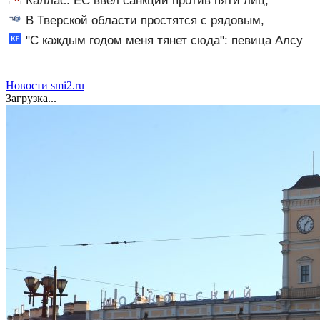
Каллас: ЕС ввел санкции против пяти лиц,
связанных с ОПК России
В Тверской области простятся с рядовым,
погибшим на СВО почти год назад
"С каждым годом меня тянет сюда": певица Алсу
приехала в татарскую деревню, где прошло ее
детство 07/08/2026 – Новости
Новости smi2.ru
Загрузка...