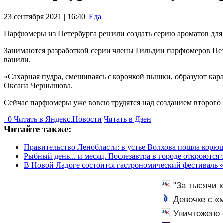
23 сентября 2021 | 16:40|
Еда
Парфюмеры из Петербурга решили создать серию ароматов для 
Занимаются разработкой серии члены Гильдии парфюмеров Пет
ванили.
«Сахарная пудра, смешиваясь с корочкой пышки, образуют кара
Оксана Чернышова.
Сейчас парфюмеры уже вовсю трудятся над созданием второго 
0
Читать в
Я
ндекс.Новости
Читать в Дзен
Читайте также:
Правительство Ленобласти: в устье Волхова пошла корю
Рыбный день... и месяц. Послезавтра в городе откроютс
В Новой Ладоге состоится гастрономический фестиваль 
"За тысячи 
Девочке с «
Уничтожено 