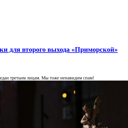
ки для второго выхода «Приморской»
ередан третьим лицам. Мы тоже ненавидим спам!