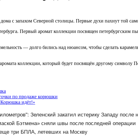
дома с запахом Северной столицы. Первые духи пахнут той сам
ербурга. Первый аромат коллекции посвящен петербургским пыш
мельность — долго бились над нюансом, чтобы сделать карамель
аромата коллекции, который будет посвящён другому символу П
шка
я точки по продаже корюшки
«Корюшка идёт!»
километров": Зеленский закатил истерику Западу после 
маской Бэтмена» сняли швы после последней операции
еще три БПЛА, летевших на Москву