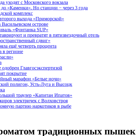
а уходят с Московского вокзала
до «Каменки». Но станции − через 3 года
дской комплекс
второго выхода «Приморской»
 Васильевском острове
тиваль «Фонтанка SUP»
аврируют и превратят в пятизвездочный отель
ространственный сдвиг»
ряла ещё четверть процента
 в регионе
расли»
а
 одобрен Главгосэкспертизой
вят покрытие
лейный марафон «Белые ночи»
кий полигон, Усть-Луга и Высоцк
ика
большой траулер «Капитан Ипатов»
жиров электричек с Волховстроя
ромную партию наркотиков в рыбе
 ароматом традиционных пышек