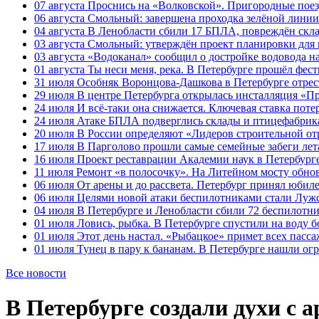
07 августа
Проснись на «Волковской». Пригородные поезд
06 августа
Смольный: завершена проходка зелёной линии 
04 августа
В Ленобласти сбили 17 БПЛА, повреждён скла
03 августа
Смольный: утверждён проект планировки для 
03 августа
«Водоканал» сообщил о достройке водовода на
01 августа
Ты неси меня, река. В Петербурге прошёл фес
31 июля
Особняк Воронцова-Дашкова в Петербурге отрест
29 июля
В центре Петербурга открылась инсталляция «П
24 июля
И всё-таки она снижается. Ключевая ставка поте
24 июля
Атаке БПЛА подверглись склады и птицефабрика
20 июля
В России определяют «Лидеров строительной от
17 июля
В Парголово прошли самые семейные забеги лет
16 июля
Проект реставрации Академии наук в Петербурге
11 июля
Ремонт «в полосочку». На Литейном мосту обно
06 июля
От арены и до рассвета. Петербург принял юби
06 июля
Целями новой атаки беспилотниками стали Лужс
04 июля
В Петербурге и Ленобласти сбили 72 беспилотн
01 июля
Ловись, рыбка. В Петербурге спустили на воду 
01 июля
Этот день настал. «Рыбацкое» примет всех пасса
01 июля
Тунец в пару к бананам. В Петербурге нашли ог
Все новости
В Петербурге создали духи с