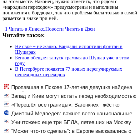
на этом месте. Наконец, нужно отметить, что рядом с
«народным переходом» предусмотрены и выполнены
понижения в бордюрах, так что проблема была только в самой
разметке и знаке при ней.
1
Читать в
Я
ндекс.Новости
Читать в Дзен
Читайте также:
Не своё − не жалко. Вандалы испортили фонтан в
Шушарах
Беглов обещает запуск трамвая до Шушар уже в этом
году
В Петербурге появятся 77 новых нерегулируемых
пешеходных переходов
Пропавшая в Пскове 17-летняя девушка найдена
мертвой
Запад и Киев могут встать перед необходимостью
выполнить условия Путина
«Перешёл все границы»: Вагенкнехт жёстко
ответила послу Украины
Дмитрий Медведев: важнее всего национальные
интересы России
Уничтожено еще три БПЛА, летевших на Москву
"Может что-то сделать": в Европе высказались о
нападении России