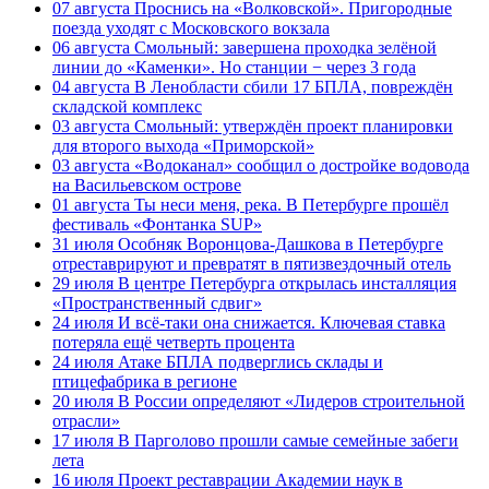
07 августа
Проснись на «Волковской». Пригородные
поезда уходят с Московского вокзала
06 августа
Смольный: завершена проходка зелёной
линии до «Каменки». Но станции − через 3 года
04 августа
В Ленобласти сбили 17 БПЛА, повреждён
складской комплекс
03 августа
Смольный: утверждён проект планировки
для второго выхода «Приморской»
03 августа
«Водоканал» сообщил о достройке водовода
на Васильевском острове
01 августа
Ты неси меня, река. В Петербурге прошёл
фестиваль «Фонтанка SUP»
31 июля
Особняк Воронцова-Дашкова в Петербурге
отреставрируют и превратят в пятизвездочный отель
29 июля
В центре Петербурга открылась инсталляция
«Пространственный сдвиг»
24 июля
И всё-таки она снижается. Ключевая ставка
потеряла ещё четверть процента
24 июля
Атаке БПЛА подверглись склады и
птицефабрика в регионе
20 июля
В России определяют «Лидеров строительной
отрасли»
17 июля
В Парголово прошли самые семейные забеги
лета
16 июля
Проект реставрации Академии наук в