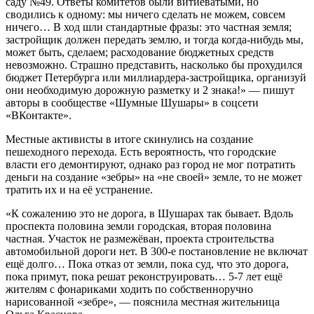
саду №49. Ответы комитетов были витиеватыми, но
сводились к одному: мы ничего сделать не можем, совсем
ничего… В ход шли стандартные фразы: это частная земля;
застройщик должен передать землю, и тогда когда-нибудь мы,
может быть, сделаем; расходование бюджетных средств
невозможно. Страшно представить, насколько бы прохудился
бюджет Петербурга или миллиардера-застройщика, организуй
они необходимую дорожную разметку и 2 знака!» — пишут
авторы в сообществе «Шумные Шушары» в соцсети
«ВКонтакте».
Местные активисты в итоге скинулись на создание
пешеходного перехода. Есть вероятность, что городские
власти его демонтируют, однако раз город не мог потратить
деньги на создание «зебры» на «не своей» земле, то не может
тратить их и на её устранение.
«К сожалению это не дорога, в Шушарах так бывает. Вдоль
проспекта половина земли городская, вторая половина
частная. Участок не размежёван, проекта строительства
автомобильной дороги нет. В 300-е постановление не включат
ещё долго… Пока отказ от земли, пока суд, что это дорога,
пока примут, пока решат реконструировать… 5-7 лет ещё
жителям с фонариками ходить по собственноручно
нарисованной «зебре», — пояснила местная жительница