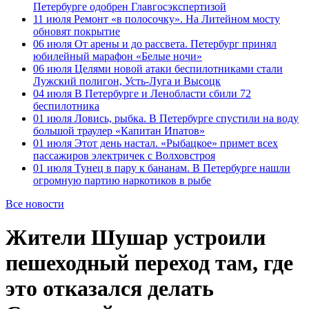
Петербурге одобрен Главгосэкспертизой
11 июля
Ремонт «в полосочку». На Литейном мосту
обновят покрытие
06 июля
От арены и до рассвета. Петербург принял
юбилейный марафон «Белые ночи»
06 июля
Целями новой атаки беспилотниками стали
Лужский полигон, Усть-Луга и Высоцк
04 июля
В Петербурге и Ленобласти сбили 72
беспилотника
01 июля
Ловись, рыбка. В Петербурге спустили на воду
большой траулер «Капитан Ипатов»
01 июля
Этот день настал. «Рыбацкое» примет всех
пассажиров электричек с Волховстроя
01 июля
Тунец в пару к бананам. В Петербурге нашли
огромную партию наркотиков в рыбе
Все новости
Жители Шушар устроили
пешеходный переход там, где
это отказался делать