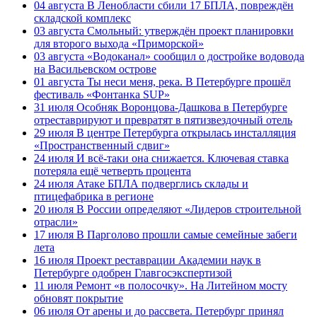
04 августа
В Ленобласти сбили 17 БПЛА, повреждён
складской комплекс
03 августа
Смольный: утверждён проект планировки
для второго выхода «Приморской»
03 августа
«Водоканал» сообщил о достройке водовода
на Васильевском острове
01 августа
Ты неси меня, река. В Петербурге прошёл
фестиваль «Фонтанка SUP»
31 июля
Особняк Воронцова-Дашкова в Петербурге
отреставрируют и превратят в пятизвездочный отель
29 июля
В центре Петербурга открылась инсталляция
«Пространственный сдвиг»
24 июля
И всё-таки она снижается. Ключевая ставка
потеряла ещё четверть процента
24 июля
Атаке БПЛА подверглись склады и
птицефабрика в регионе
20 июля
В России определяют «Лидеров строительной
отрасли»
17 июля
В Парголово прошли самые семейные забеги
лета
16 июля
Проект реставрации Академии наук в
Петербурге одобрен Главгосэкспертизой
11 июля
Ремонт «в полосочку». На Литейном мосту
обновят покрытие
06 июля
От арены и до рассвета. Петербург принял