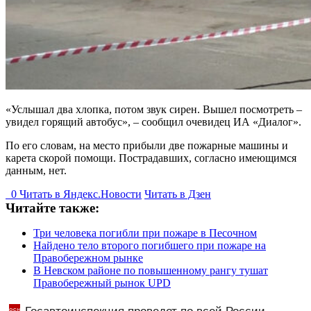
«Услышал два хлопка, потом звук сирен. Вышел посмотреть –
увидел горящий автобус», – сообщил очевидец ИА «Диалог».
По его словам, на место прибыли две пожарные машины и
карета скорой помощи. Пострадавших, согласно имеющимся
данным, нет.
0
Читать в
Я
ндекс.Новости
Читать в Дзен
Читайте также:
Три человека погибли при пожаре в Песочном
Найдено тело второго погибшего при пожаре на
Правобережном рынке
В Невском районе по повышенному рангу тушат
Правобережный рынок UPD