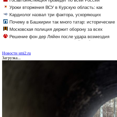
Госавтоинспекция проведет по всей России
массовые рейды с 10 августа
Уроки вторжения ВСУ в Курскую область: как
горькие события два года назад навсегда изменили
Кардиолог назвал три фактора, ускоряющих
российскую армию
старение сердца
Почему в Башкирии так много татар: исторические
корни и перепись населения
Московская полиция держит оборону за всех
нас — мнение
Решение фон дер Ляйен после удара возмездия
ВС РФ вызвало гнев в Сети ⋆ Листай.ру ✪
Новости smi2.ru
Загрузка...