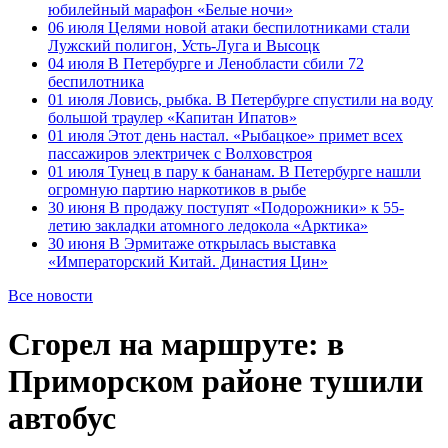
юбилейный марафон «Белые ночи»
06 июля
Целями новой атаки беспилотниками стали
Лужский полигон, Усть-Луга и Высоцк
04 июля
В Петербурге и Ленобласти сбили 72
беспилотника
01 июля
Ловись, рыбка. В Петербурге спустили на воду
большой траулер «Капитан Ипатов»
01 июля
Этот день настал. «Рыбацкое» примет всех
пассажиров электричек с Волховстроя
01 июля
Тунец в пару к бананам. В Петербурге нашли
огромную партию наркотиков в рыбе
30 июня
В продажу поступят «Подорожники» к 55-
летию закладки атомного ледокола «Арктика»
30 июня
В Эрмитаже открылась выставка
«Императорский Китай. Династия Цин»
Все новости
Сгорел на маршруте: в
Приморском районе тушили
автобус