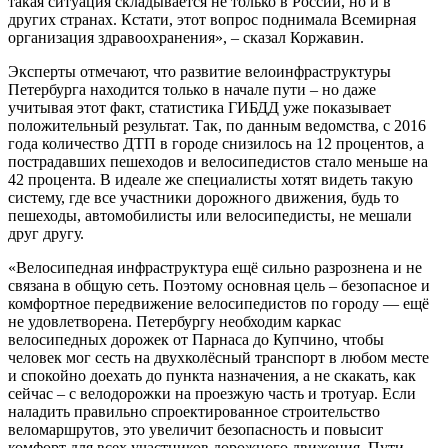
такая ситуация складывается не только в России, но и в
других странах. Кстати, этот вопрос поднимала Всемирная
организация здравоохранения», – сказал Коржавин.
Эксперты отмечают, что развитие велоинфраструктуры
Петербурга находится только в начале пути – но даже
учитывая этот факт, статистика ГИБДД уже показывает
положительный результат. Так, по данным ведомства, с 2016
года количество ДТП в городе снизилось на 12 процентов, а
пострадавших пешеходов и велосипедистов стало меньше на
42 процента. В идеале же специалисты хотят видеть такую
систему, где все участники дорожного движения, будь то
пешеходы, автомобилисты или велосипедисты, не мешали
друг другу.
«Велосипедная инфраструктура ещё сильно разрознена и не
связана в общую сеть. Поэтому основная цель – безопасное и
комфортное передвижение велосипедистов по городу — ещё
не удовлетворена. Петербургу необходим каркас
велосипедных дорожек от Парнаса до Купчино, чтобы
человек мог сесть на двухколёсный транспорт в любом месте
и спокойно доехать до пункта назначения, а не скакать, как
сейчас – с велодорожки на проезжую часть и тротуар. Если
наладить правильно спроектированное строительство
веломаршрутов, это увеличит безопасность и повысит
комфорт для всех участников дорожного движения. Пути