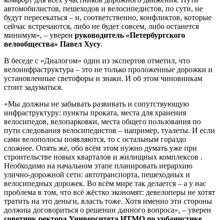
автомобилистов, пешеходов и велосипедистов, по сути, не
будут пересекаться – и, соответственно, конфликтов, которые
сейчас встречаются, либо не будет совсем, либо останется
минимум», – уверен
руководитель «Петербургского
велообщества» Павел Хусу
.
В беседе с «Диалогом» один из экспертов отметил, что
велоинфраструктура – это не только проложенные дорожки и
установленные светофоры и знаки. И об этом чиновникам
стоит задуматься.
«Мы должны не забывать развивать и сопутствующую
инфраструктуру: пункты проката, места для хранения
велосипедов, велопарковки, места общего пользования по
пути следования велосипедистов – например, туалеты. И если
сами велополосы появляются, то с остальным гораздо
сложнее. Опять же, обо всём этом нужно думать уже при
строительстве новых кварталов и жилищных комплексов .
Необходимо на начальном этапе планировать иерархию
улично-дорожной сети: автотранспорта, пешеходных и
велосипедных дорожек. Во всём мире так делается – а у нас
проблема в том, что всё жёстко экономят: девелоперы не хотят
тратить на это деньги, власть тоже. Хотя именно эти стороны
должны договориться о решении данного вопроса», – уверен
советник ректора Университета ИТМО по урбанистике,