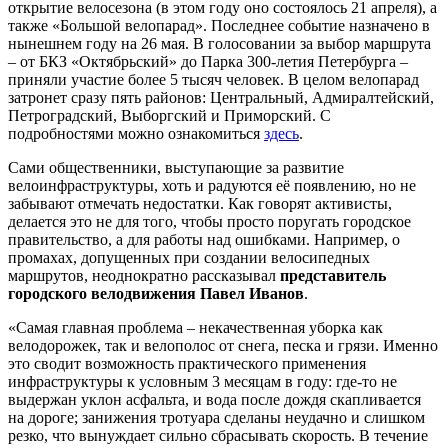
открытие велосезона (в этом году оно состоялось 21 апреля), а
также «Большой велопарад». Последнее событие назначено в
нынешнем году на 26 мая. В голосовании за выбор маршрута
– от БКЗ «Октябрьский» до Парка 300-летия Петербурга –
приняли участие более 5 тысяч человек. В целом велопарад
затронет сразу пять районов: Центральный, Адмиралтейский,
Петроградский, Выборгский и Приморский. С
подробностями можно ознакомиться
здесь
.
Сами общественники, выступающие за развитие
велоинфраструктуры, хоть и радуются её появлению, но не
забывают отмечать недостатки. Как говорят активисты,
делается это не для того, чтобы просто поругать городское
правительство, а для работы над ошибками. Например, о
промахах, допущенных при создании велосипедных
маршрутов, неоднократно рассказывал
представитель
городского велодвижения Павел Иванов
.
«Самая главная проблема – некачественная уборка как
велодорожек, так и велополос от снега, песка и грязи. Именно
это сводит возможность практического применения
инфраструктуры к условным 3 месяцам в году: где-то не
выдержан уклон асфальта, и вода после дождя скапливается
на дороге; занижения тротуара сделаны неудачно и слишком
резко, что вынуждает сильно сбрасывать скорость. В течение