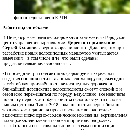
фото предоставлено КРТИ
Работа над ошибками
В Петербурге сегодня велодорожками занимается «Городской
центр управления парковками».
Директор организации
Сергей Куканов
заверил корреспондента «Диалог», что при
разработке новых велосипедных маршрутов учитываются
замечания – в том числе и те, что были сделаны
представителями велосообщества.
«В последние три года активно формируется каркас для
создания опорной сети связанных веломаршрутов, ежегодно
растёт общая протяжённость велосипедных дорожек, и в
ближайшей перспективе велосипедисты смогут спокойно и
безопасно перемещаться по городу. Безусловно, все недочёты
по опыту первых лет обустройства велополос учитываются
нашим центром. Так, с 2018 года полностью переработано
техническое задание на проектирование велодорожек:
включены инженерно-геодезические изыскания, вертикальная
планировка, занижения по всей ширине велодорожек,
разработаны и согласованы типовые схемы организации