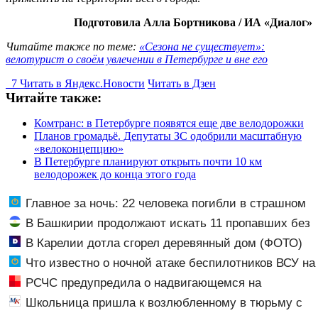
Подготовила Алла Бортникова / ИА «Диалог»
Читайте также по теме:
«Сезона не существует»:
велотурист о своём увлечении в Петербурге и вне его
7
Читать в
Я
ндекс.Новости
Читать в Дзен
Читайте также:
Комтранс: в Петербурге появятся еще две велодорожки
Планов громадьё. Депутаты ЗС одобрили масштабную
«велоконцепцию»
В Петербурге планируют открыть почти 10 км
велодорожек до конца этого года
Главное за ночь: 22 человека погибли в страшном
ДТП, а россияне жалуются на отдых в Турции
В Башкирии продолжают искать 11 пропавших без
вести
В Карелии дотла сгорел деревянный дом (ФОТО)
Что известно о ночной атаке беспилотников ВСУ на
Воронежскую область
РСЧС предупредила о надвигающемся на
Волгоградскую область шторме
Школьница пришла к возлюбленному в тюрьму с
десятью патронами в кармане