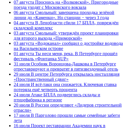
07 августа
Проснись на «Волковской». Пригородные
поезда уходят с Московского вокзала
06 августа
Смольный: завершена проходка зелёной
линии до «Каменки». Но станции − через 3 года
04 августа
В Ленобласти сбили 17 БПЛА, повреждён
складской комплекс
03 августа
Смольный: утверждён проект планировки
для второго выхода «Приморской»
03 августа
«Водоканал» сообщил о достройке водовода
на Васильевском острове
01 августа
Ты неси меня, река. В Петербурге прошёл
фестиваль «Фонтанка SUP»
31 июля
Особняк Воронцова-Дашкова в Петербурге
отреставрируют и превратят в пятизвездочный отель
29 июля
В центре Петербурга открылась инсталляция
«Пространственный сдвиг»
24 июля
И всё-таки она снижается. Ключевая ставка
потеряла ещё четверть процента
24 июля
Атаке БПЛА подверглись склады и
птицефабрика в регионе
20 июля
В России определяют «Лидеров строительной
отрасли»
17 июля
В Парголово прошли самые семейные забеги
лета
16 июля
Проект реставрации Академии наук в