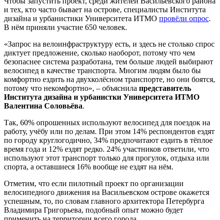
Чтобы запустить проект, среди жителей Васильевского района
и тех, кто часто бывает на острове, специалисты Института
дизайна и урбанистики Университета ИТМО
провёли опрос
.
В нём приняли участие 650 человек.
«Запрос на велоинфраструктуру есть, и здесь не столько спрос
диктует предложение, сколько наоборот, потому что чем
безопаснее система разработана, тем больше людей выбирают
велосипед в качестве транспорта. Многим людям было бы
комфортно ездить на двухколёсном транспорте, но они боятся,
потому что некомфортно», – объяснила
представитель
Института дизайна и урбанистки Университета ИТМО
Валентина Соловьёва
.
Так, 60% опрошенных используют велосипед для поездок на
работу, учёбу или по делам. При этом 14% респондентов ездят
по городу круглогодично, 34% предпочитают ездить в тёплое
время года и 12% ездят редко. 24% участников ответили, что
используют этот транспорт только для прогулок, отдыха или
спорта, а оставшиеся 16% вообще не ездят на нём.
Отметим, что если пилотный проект по организации
велосипедного движения на Васильевском острове окажется
успешным, то, по словам главного архитектора Петербурга
Владимира Григорьева, подобный опыт можно будет
применить на территории всего города.