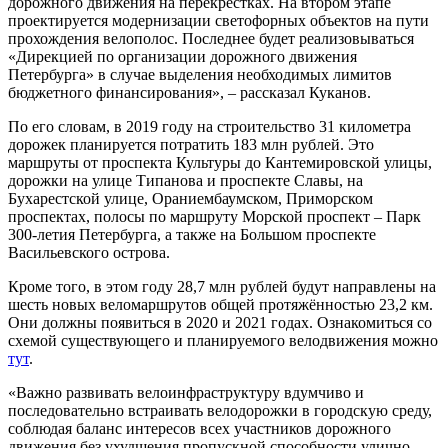
дорожного движения на перекрёстках. На втором этапе
проектируется модернизации светофорных объектов на пути
прохождения велополос. Последнее будет реализовываться
«Дирекцией по организации дорожного движения
Петербурга» в случае выделения необходимых лимитов
бюджетного финансирования», – рассказал Куканов.
По его словам, в 2019 году на строительство 31 километра
дорожек планируется потратить 183 млн рублей. Это
маршруты от проспекта Культуры до Кантемировской улицы,
дорожки на улице Типанова и проспекте Славы, на
Бухарестской улице, Ораниембаумском, Приморском
проспектах, полосы по маршруту Морской проспект – Парк
300-летия Петербурга, а также на Большом проспекте
Васильевского острова.
Кроме того, в этом году 28,7 млн рублей будут направлены на
шесть новых веломаршрутов общей протяжённостью 23,2 км.
Они должны появиться в 2020 и 2021 годах. Ознакомиться со
схемой существующего и планируемого велодвижения можно
тут
.
«Важно развивать велоинфраструктуру вдумчиво и
последовательно встраивать велодорожки в городскую среду,
соблюдая баланс интересов всех участников дорожного
движения без ухудшения пропускной способности улично-