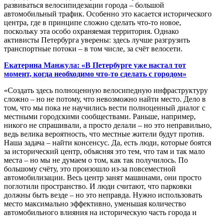
развиваться велосипидезации города – большой
автомобильный трафик. Особенно это касается исторического
центра, где в принципе сложно сделать что-то новое,
поскольку эта особо охраняемая территория. Однако
активисты Петербурга уверены: здесь лучше разгрузить
транспортные потоки – в том числе, за счёт велосети.
Екатерина Манжула: «В Петербурге уже настал тот
момент, когда необходимо что-то сделать с городом»
«Создать здесь полноценную велосипедную инфраструктуру
сложно – но не потому, что невозможно найти место. Дело в
том, что мы пока не научились вести полноценный диалог с
местными городскими сообществами. Раньше, например,
никого не спрашивали, а просто делали – но это неправильно,
ведь велика вероятность, что местные жители будут против.
Наша задача – найти консенсус. Да, есть люди, которые боятся
за исторический центр, объясняя это тем, что там и так мало
места – но мы не думаем о том, как так получилось. По
большому счёту, это произошло из-за повсеместной
автомобилизации. Весь центр занят машинами, они просто
поглотили пространство. И люди считают, что парковки
должны быть везде – но это неправда. Нужно использовать
место максимально эффективно, уменьшая количество
автомобильного влияния на историческую часть города и