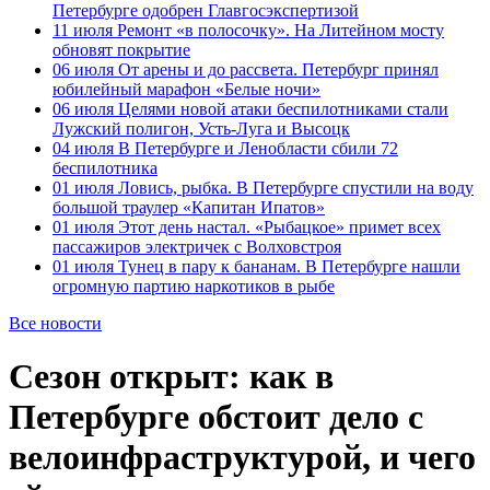
Петербурге одобрен Главгосэкспертизой
11 июля
Ремонт «в полосочку». На Литейном мосту
обновят покрытие
06 июля
От арены и до рассвета. Петербург принял
юбилейный марафон «Белые ночи»
06 июля
Целями новой атаки беспилотниками стали
Лужский полигон, Усть-Луга и Высоцк
04 июля
В Петербурге и Ленобласти сбили 72
беспилотника
01 июля
Ловись, рыбка. В Петербурге спустили на воду
большой траулер «Капитан Ипатов»
01 июля
Этот день настал. «Рыбацкое» примет всех
пассажиров электричек с Волховстроя
01 июля
Тунец в пару к бананам. В Петербурге нашли
огромную партию наркотиков в рыбе
Все новости
Сезон открыт: как в
Петербурге обстоит дело с
велоинфраструктурой, и чего