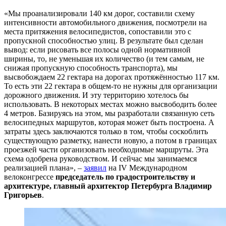
«Мы проанализировали 140 км дорог, составили схему
интенсивности автомобильного движения, посмотрели на
места притяжения велосипедистов, сопоставили это с
пропускной способностью улиц. В результате был сделан
вывод: если рисовать все полосы одной нормативной
ширины, то, не уменьшая их количество (и тем самым, не
снижая пропускную способность транспорта), мы
высвобождаем 22 гектара на дорогах протяжённостью 117 км.
То есть эти 22 гектара в общем-то не нужны для организации
дорожного движения. И эту территорию хотелось бы
использовать. В некоторых местах можно высвободить более
4 метров. Базируясь на этом, мы разработали связанную сеть
велосипедных маршрутов, которая может быть построена. А
затраты здесь заключаются только в том, чтобы соскоблить
существующую разметку, нанести новую, а потом в границах
проезжей части организовать необходимые маршруты. Эта
схема одобрена руководством. И сейчас мы занимаемся
реализацией плана», –
заявил
на IV Международном
велоконгрессе
председатель по градостроительству и
архитектуре, главный архитектор Петербурга Владимир
Григорьев
.