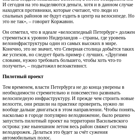
И сегодня на это выделяются деньги, хотя и в данном случае
находятся противники, которые считают, что люди из
спальных районов не будут ездить в центр на велосипеде. Но
это не так», – говорит Коржавин.
Он отметил, что в идеале «велосипедный Петербург» должен
стремиться к уровню Нидерландов – страны, где уровень
велоинфраструктуры один из самых высоких в мире.
Конечно, это не значит, что Северная столица добьётся таких
же успехов, но следует брать пример с лучших. «Другими
словами, нужно требовать большего, чтобы хоть что-то
получить», – подытожил велоактивист.
Пилотный проект
Тем временем, власти Петербурга не до конца уверены в
необходимости стремительно и повсеместно развивать
велосипедную инфраструктуру. И прежде чем строить новые
велосети, они решили на практике проверить, нужно ли
вообще дальше двигаться в этом направлении. Чтобы понять,
насколько в городе популярно велодвижение, было решено
запустить пилотный проект на территории Васильевского
острова: уже нынешним летом весь район свяжет система
велодорожек. Делаться это будет за счёт сужения
автомобильных полос.