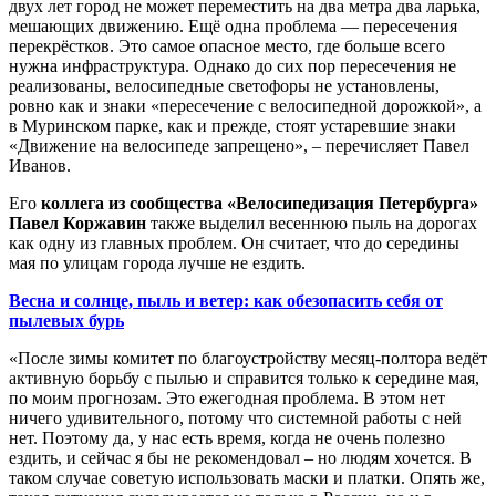
двух лет город не может переместить на два метра два ларька,
мешающих движению. Ещё одна проблема — пересечения
перекрёстков. Это самое опасное место, где больше всего
нужна инфраструктура. Однако до сих пор пересечения не
реализованы, велосипедные светофоры не установлены,
ровно как и знаки «пересечение с велосипедной дорожкой», а
в Муринском парке, как и прежде, стоят устаревшие знаки
«Движение на велосипеде запрещено», – перечисляет Павел
Иванов.
Его
коллега из сообщества «Велосипедизация Петербурга»
Павел Коржавин
также выделил весеннюю пыль на дорогах
как одну из главных проблем. Он считает, что до середины
мая по улицам города лучше не ездить.
Весна и солнце, пыль и ветер: как обезопасить себя от
пылевых бурь
«После зимы комитет по благоустройству месяц-полтора ведёт
активную борьбу с пылью и справится только к середине мая,
по моим прогнозам. Это ежегодная проблема. В этом нет
ничего удивительного, потому что системной работы с ней
нет. Поэтому да, у нас есть время, когда не очень полезно
ездить, и сейчас я бы не рекомендовал – но людям хочется. В
таком случае советую использовать маски и платки. Опять же,