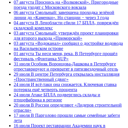
07 августа
Проснись на «Волковской». Пригородные
поезда уходят с Московского вокзала
06 августа
Смольный: завершена проходка зелёной
линии до «Каменки». Но станции − через 3 года
04 августа
В Ленобласти сбили 17 БПЛА, повреждён
складской комплекс
03 августа
Смольный: утверждён проект планировки
для второго выхода «Приморской»
03 августа
«Водоканал» сообщил о достройке водовода
на Васильевском острове
01 августа
Ты неси меня, река. В Петербурге прошёл
фестиваль «Фонтанка SUP»
31 июля
Особняк Воронцова-Дашкова в Петербурге
отреставрируют и превратят в пятизвездочный отель
29 июля
В центре Петербурга открылась инсталляция
«Пространственный сдвиг»
24 июля
И всё-таки она снижается. Ключевая ставка
потеряла ещё четверть процента
24 июля
Атаке БПЛА подверглись склады и
птицефабрика в регионе
20 июля
В России определяют «Лидеров строительной
отрасли»
17 июля
В Парголово прошли самые семейные забеги
лета
16 июля
Проект реставрации Академии наук в