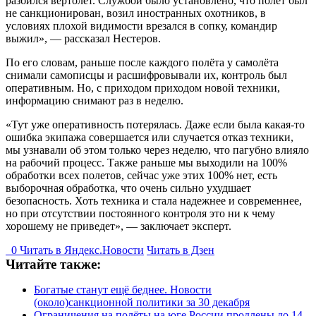
разбился вертолёт. Службой было установлено, что полёт был
не санкционирован, возил иностранных охотников, в
условиях плохой видимости врезался в сопку, командир
выжил», — рассказал Нестеров.
По его словам, раньше после каждого полёта у самолёта
снимали самописцы и расшифровывали их, контроль был
оперативным. Но, с приходом приходом новой техники,
информацию снимают раз в неделю.
«Тут уже оперативность потерялась. Даже если была какая-то
ошибка экипажа совершается или случается отказ техники,
мы узнавали об этом только через неделю, что пагубно влияло
на рабочий процесс. Также раньше мы выходили на 100%
обработки всех полетов, сейчас уже этих 100% нет, есть
выборочная обработка, что очень сильно ухудшает
безопасность. Хоть техника и стала надежнее и современнее,
но при отсутствии постоянного контроля это ни к чему
хорошему не приведет», — заключает эксперт.
0
Читать в
Я
ндекс.Новости
Читать в Дзен
Читайте также:
Богатые станут ещё беднее. Новости
(около)санкционной политики за 30 декабря
Ограничения на полёты на юге России продлены до 14