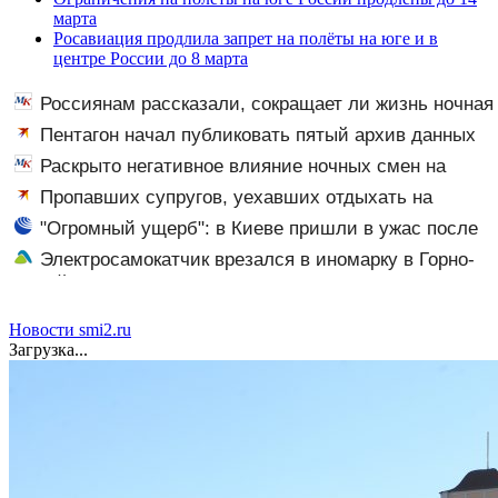
марта
Росавиация продлила запрет на полёты на юге и в
центре России до 8 марта
Россиянам рассказали, сокращает ли жизнь ночная
работа
Пентагон начал публиковать пятый архив данных
об НЛО
Раскрыто негативное влияние ночных смен на
организм человека
Пропавших супругов, уехавших отдыхать на
природу, нашли мертвыми на заднем сиденье
"Огромный ущерб": в Киеве пришли в ужас после
автомобиля
ударов ВС России
Электросамокатчик врезался в иномарку в Горно-
Алтайске
Новости smi2.ru
Загрузка...