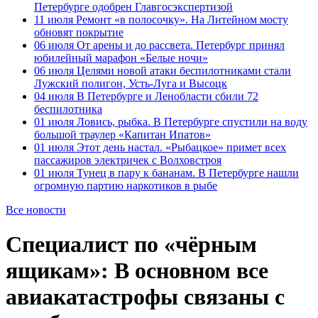
Петербурге одобрен Главгосэкспертизой
11 июля
Ремонт «в полосочку». На Литейном мосту
обновят покрытие
06 июля
От арены и до рассвета. Петербург принял
юбилейный марафон «Белые ночи»
06 июля
Целями новой атаки беспилотниками стали
Лужский полигон, Усть-Луга и Высоцк
04 июля
В Петербурге и Ленобласти сбили 72
беспилотника
01 июля
Ловись, рыбка. В Петербурге спустили на воду
большой траулер «Капитан Ипатов»
01 июля
Этот день настал. «Рыбацкое» примет всех
пассажиров электричек с Волховстроя
01 июля
Тунец в пару к бананам. В Петербурге нашли
огромную партию наркотиков в рыбе
Все новости
Специалист по «чёрным
ящикам»: В основном все
авиакатастрофы связаны с