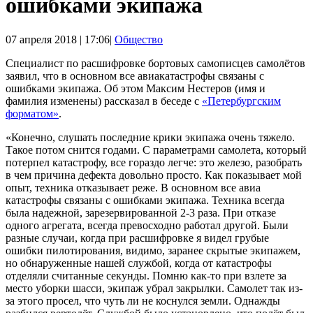
ошибками экипажа
07 апреля 2018 | 17:06|
Общество
Специалист по расшифровке бортовых самописцев самолётов
заявил, что в основном все авиакатастрофы связаны с
ошибками экипажа. Об этом Максим Нестеров (имя и
фамилия изменены) рассказал в беседе с
«Петербургским
форматом»
.
«Конечно, слушать последние крики экипажа очень тяжело.
Такое потом снится годами. С параметрами самолета, который
потерпел катастрофу, все гораздо легче: это железо, разобрать
в чем причина дефекта довольно просто. Как показывает мой
опыт, техника отказывает реже. В основном все авиа
катастрофы связаны с ошибками экипажа. Техника всегда
была надежной, зарезервированной 2-3 раза. При отказе
одного агрегата, всегда превосходно работал другой. Были
разные случаи, когда при расшифровке я видел грубые
ошибки пилотирования, видимо, заранее скрытые экипажем,
но обнаруженные нашей службой, когда от катастрофы
отделяли считанные секунды. Помню как-то при взлете за
место уборки шасси, экипаж убрал закрылки. Самолет так из-
за этого просел, что чуть ли не коснулся земли. Однажды