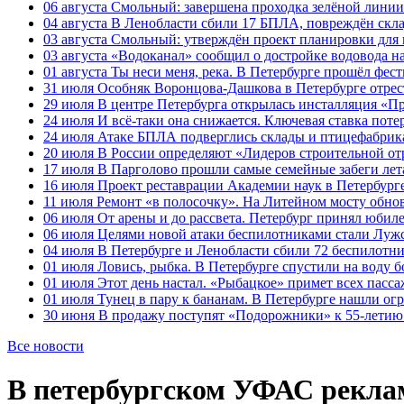
06 августа
Смольный: завершена проходка зелёной линии 
04 августа
В Ленобласти сбили 17 БПЛА, повреждён скла
03 августа
Смольный: утверждён проект планировки для 
03 августа
«Водоканал» сообщил о достройке водовода на
01 августа
Ты неси меня, река. В Петербурге прошёл фес
31 июля
Особняк Воронцова-Дашкова в Петербурге отрест
29 июля
В центре Петербурга открылась инсталляция «П
24 июля
И всё-таки она снижается. Ключевая ставка поте
24 июля
Атаке БПЛА подверглись склады и птицефабрика
20 июля
В России определяют «Лидеров строительной от
17 июля
В Парголово прошли самые семейные забеги лет
16 июля
Проект реставрации Академии наук в Петербурге
11 июля
Ремонт «в полосочку». На Литейном мосту обно
06 июля
От арены и до рассвета. Петербург принял юби
06 июля
Целями новой атаки беспилотниками стали Лужс
04 июля
В Петербурге и Ленобласти сбили 72 беспилотн
01 июля
Ловись, рыбка. В Петербурге спустили на воду 
01 июля
Этот день настал. «Рыбацкое» примет всех пасса
01 июля
Тунец в пару к бананам. В Петербурге нашли ог
30 июня
В продажу поступят «Подорожники» к 55-летию 
Все новости
В петербургском УФАС рекла