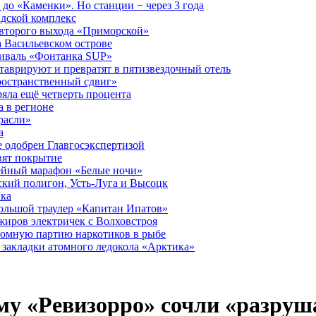
до «Каменки». Но станции − через 3 года
дской комплекс
второго выхода «Приморской»
 Васильевском острове
тиваль «Фонтанка SUP»
аврируют и превратят в пятизвездочный отель
ространственный сдвиг»
ряла ещё четверть процента
 в регионе
расли»
а
 одобрен Главгосэкспертизой
вят покрытие
лейный марафон «Белые ночи»
кий полигон, Усть-Луга и Высоцк
ика
большой траулер «Капитан Ипатов»
жиров электричек с Волховстроя
ромную партию наркотиков в рыбе
закладки атомного ледокола «Арктика»
му «Ревизорро» сочли «разру