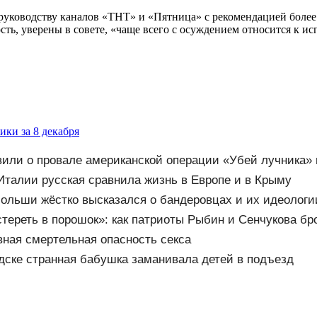
руководству каналов «ТНТ» и «Пятница» с рекомендацией более
ь, уверены в совете, «чаще всего с осуждением относится к и
ки за 8 декабря
вили о провале американской операции «Убей лучника»
талии русская сравнила жизнь в Европе и в Крыму
ольши жёстко высказался о бандеровцах и их идеологи
стереть в порошок»: как патриоты Рыбин и Сенчукова б
бизу»
вная смертельная опасность секса
дске странная бабушка заманивала детей в подъезд