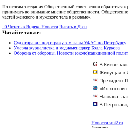
По итогам заседания Общественный совет решил обратиться к 
принимать во внимание мнение общественности. Общественност
частей женского и мужского тела в рекламе».
0
Читать в
Я
ндекс.Новости
Читать в Дзен
Читайте также:
Суд отправил под стражу замглавы УФАС по Петербургу
Умерла журналистка и медиаменеджер Бэлла Куркова
Оборона от обороны. Новости (около)санкционной полити
В Киеве зая
Живущая в И
Президент П
«Их хотели 
«гнилому шоу-
Названа гла
В Петрозаво
Новости smi2.ru
Загрузка...