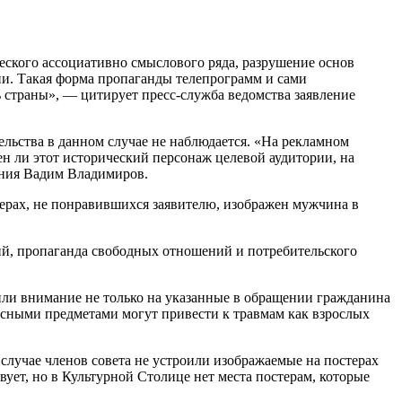
еского ассоциативно смыслового ряда, разрушение основ
ии. Такая форма пропаганды телепрограмм и сами
 страны», — цитирует пресс-служба ведомства заявление
льства в данном случае не наблюдается. «На рекламном
ен ли этот исторический персонаж целевой аудитории, на
ения Вадим Владимиров.
терах, не понравившихся заявителю, изображен мужчина в
й, пропаганда свободных отношений и потребительского
тили внимание не только на указанные в обращении гражданина
асными предметами могут привести к травмам как взрослых
лучае членов совета не устроили изображаемые на постерах
ует, но в Культурной Столице нет места постерам, которые