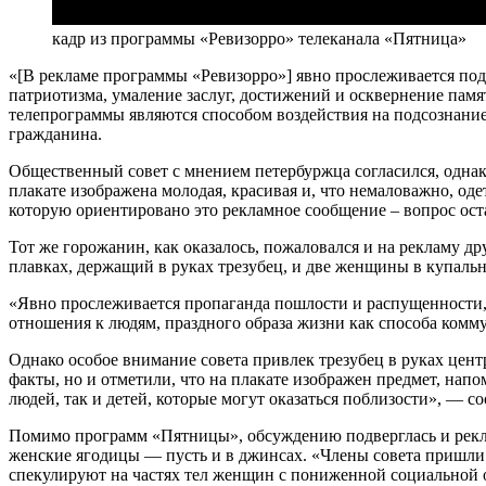
кадр из программы «Ревизорро» телеканала «Пятница»
«[В рекламе программы «Ревизорро»] явно прослеживается под
патриотизма, умаление заслуг, достижений и осквернение памя
телепрограммы являются способом воздействия на подсознание
гражданина.
Общественный совет с мнением петербуржца согласился, однак
плакате изображена молодая, красивая и, что немаловажно, оде
которую ориентировано это рекламное сообщение – вопрос ос
Тот же горожанин, как оказалось, пожаловался и на рекламу д
плавках, держащий в руках трезубец, и две женщины в купальн
«Явно прослеживается пропаганда пошлости и распущенности,
отношения к людям, праздного образа жизни как способа ком
Однако особое внимание совета привлек трезубец в руках цент
факты, но и отметили, что на плакате изображен предмет, на
людей, так и детей, которые могут оказаться поблизости», — 
Помимо программ «Пятницы», обсуждению подверглась и рекла
женские ягодицы — пусть и в джинсах. «Члены совета пришли к
спекулируют на частях тел женщин с пониженной социальной