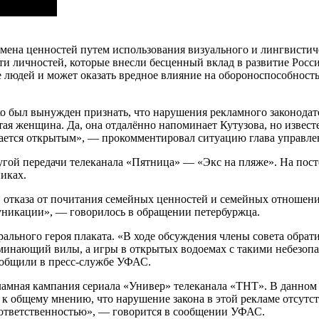
мена ценностей путем использования визуального и лингвистич
ти личностей, которые внесли бесценный вклад в развитие Росс
 людей и может оказать вредное влияние на обороноспособность
о был вынужден признать, что нарушения рекламного законодате
тая женщина. Да, она отдалённо напоминает Кутузова, но извест
тается открытым», — прокомментировал ситуацию глава управл
ругой передачи телеканала «Пятница» — «Экс на пляже». На пос
иках.
 отказа от почитания семейных ценностей и семейных отношени
муникации», — говорилось в обращении петербуржца.
рального героя плаката. «В ходе обсуждения члены совета обра
поминающий вилы, а игры в открытых водоемах с такими небезоп
сообщили в пресс-службе УФАС.
мная кампания сериала «Универ» телеканала «ТНТ». В данном с
 общему мнению, что нарушение закона в этой рекламе отсутств
 ответственностью», — говорится в сообщении УФАС.