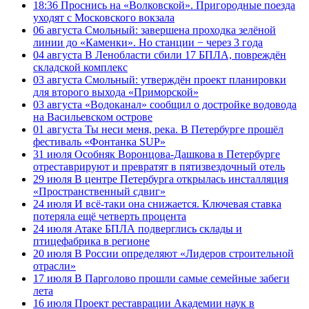
18:36
Проснись на «Волковской». Пригородные поезда
уходят с Московского вокзала
06 августа
Смольный: завершена проходка зелёной
линии до «Каменки». Но станции − через 3 года
04 августа
В Ленобласти сбили 17 БПЛА, повреждён
складской комплекс
03 августа
Смольный: утверждён проект планировки
для второго выхода «Приморской»
03 августа
«Водоканал» сообщил о достройке водовода
на Васильевском острове
01 августа
Ты неси меня, река. В Петербурге прошёл
фестиваль «Фонтанка SUP»
31 июля
Особняк Воронцова-Дашкова в Петербурге
отреставрируют и превратят в пятизвездочный отель
29 июля
В центре Петербурга открылась инсталляция
«Пространственный сдвиг»
24 июля
И всё-таки она снижается. Ключевая ставка
потеряла ещё четверть процента
24 июля
Атаке БПЛА подверглись склады и
птицефабрика в регионе
20 июля
В России определяют «Лидеров строительной
отрасли»
17 июля
В Парголово прошли самые семейные забеги
лета
16 июля
Проект реставрации Академии наук в