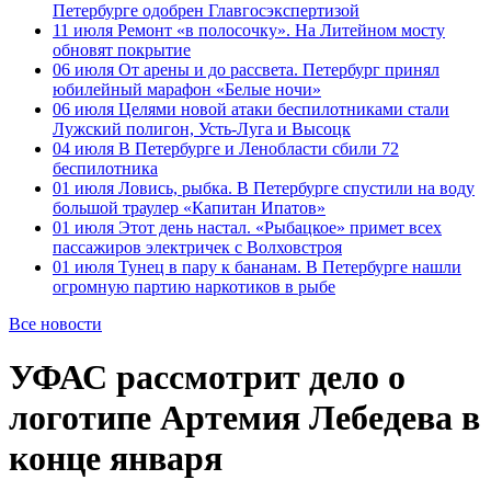
Петербурге одобрен Главгосэкспертизой
11 июля
Ремонт «в полосочку». На Литейном мосту
обновят покрытие
06 июля
От арены и до рассвета. Петербург принял
юбилейный марафон «Белые ночи»
06 июля
Целями новой атаки беспилотниками стали
Лужский полигон, Усть-Луга и Высоцк
04 июля
В Петербурге и Ленобласти сбили 72
беспилотника
01 июля
Ловись, рыбка. В Петербурге спустили на воду
большой траулер «Капитан Ипатов»
01 июля
Этот день настал. «Рыбацкое» примет всех
пассажиров электричек с Волховстроя
01 июля
Тунец в пару к бананам. В Петербурге нашли
огромную партию наркотиков в рыбе
Все новости
УФАС рассмотрит дело о
логотипе Артемия Лебедева в
конце января