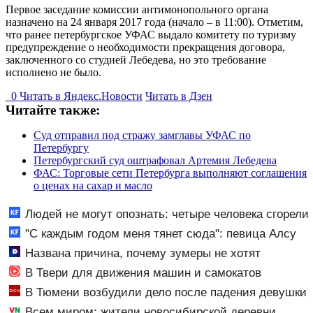
Первое заседание комиссии антимонопольного органа
назначено на 24 января 2017 года (начало – в 11:00). Отметим,
что ранее петербургское УФАС выдало комитету по туризму
предупреждение о необходимости прекращения договора,
заключенного со студией Лебедева, но это требование
исполнено не было.
0
Читать в
Я
ндекс.Новости
Читать в Дзен
Читайте также:
Суд отправил под стражу замглавы УФАС по
Петербургу
Петербургский суд оштрафовал Артемия Лебедева
ФАС: Торговые сети Петербурга выполняют соглашения
о ценах на сахар и масло
Людей не могут опознать: четыре человека сгорели
заживо в страшном ДТП на трассе 07/08/2026 –
"С каждым годом меня тянет сюда": певица Алсу
Новости
приехала в татарскую деревню, где прошло ее
Названа причина, почему зумеры не хотят
детство 07/08/2026 – Новости
работать
В Твери для движения машин и самокатов
закрывают 3 улицы
В Тюмени возбудили дело после падения девушки
с аттракциона
Всем миром: жители новосибирской деревни