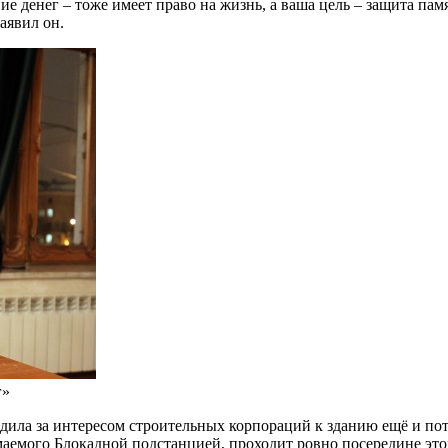
ие денег – тоже имеет право на жизнь, а ваша цель – защита пам
аявил он.
г»
ила за интересом строительных корпораций к зданию ещё и пот
маемого Блокадной подстанцией, проходит ровно посередине этог