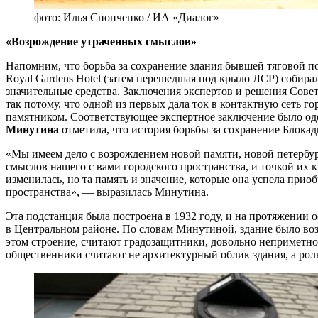
фото: Илья Снопченко / ИА «Диалог»
«Возрождение утраченных смыслов»
Напомним, что борьба за сохранение здания бывшей тяговой п
Royal Gardens Hotel (затем перешедшая под крыло ЛСР) собирал
значительные средства. Заключения экспертов и решения Сове
так потому, что одной из первых дала ток в контактную сеть 
памятником. Соответствующее экспертное заключение было о
Минутина
отметила, что история борьбы за сохранение Блокад
«Мы имеем дело с возрождением новой памяти, новой петербур
смыслов нашего с вами городского пространства, и точкой их 
изменилась, но та память и значение, которые она успела прио
пространства», — выразилась Минутина.
Эта подстанция была построена в 1932 году, и на протяжении 
в Центральном районе. По словам Минутиной, здание было во
этом строение, считают градозащитники, довольно неприметно
общественники считают не архитектурный облик здания, а роль