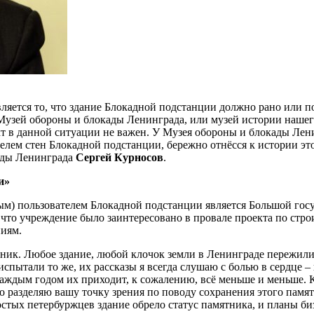
яется то, что здание Блокадной подстанции должно рано или поз
то Музей обороны и блокады Ленинграда, или музей истории наше
 в данной ситуации не важен. У Музея обороны и блокады Ленинг
елем стен Блокадной подстанции, бережно отнёсся к истории этог
кады Ленинграда
Сергей Курносов
.
и»
м) пользователем Блокадной подстанции является Большой госу
 что учреждение было заинтересовано в провале проекта по стро
ниям.
ик. Любое здание, любой клочок земли в Ленинграде пережили 
спытали то же, их рассказы я всегда слушаю с болью в сердце – 
ждым годом их приходит, к сожалению, всё меньше и меньше. Ког
разделяю вашу точку зрения по поводу сохранения этого памятни
тых петербуржцев здание обрело статус памятника, и планы биз