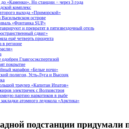
до «Каменки». Но станции − через 3 года
дской комплекс
второго выхода «Приморской»
 Васильевском острове
тиваль «Фонтанка SUP»
аврируют и превратят в пятизвездочный отель
ространственный сдвиг»
ряла ещё четверть процента
 в регионе
расли»
а
 одобрен Главгосэкспертизой
вят покрытие
лейный марафон «Белые ночи»
кий полигон, Усть-Луга и Высоцк
ика
большой траулер «Капитан Ипатов»
жиров электричек с Волховстроя
ромную партию наркотиков в рыбе
закладки атомного ледокола «Арктика»
кадной подстанции придумали 