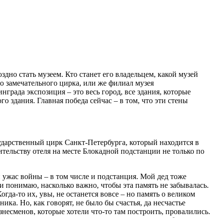
дно стать музеем. Кто станет его владельцем, какой музей
го замечательного цирка, или же филиал музея
рада экспозиция – это весь город, все здания, которые
о здания. Главная победа сейчас – в том, что эти стены
дарственный цирк Санкт-Петербурга, который находится в
ительству отеля на месте Блокадной подстанции не только по
ужас войны – в том числе и подстанция. Мой дед тоже
и понимаю, насколько важно, чтобы эта память не забывалась.
да-то их, увы, не останется вовсе – но память о великом
ка. Но, как говорят, не было бы счастья, да несчастье
несменов, которые хотели что-то там построить, провалились.