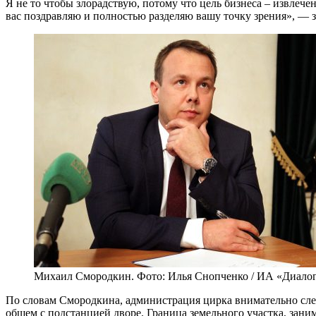
Я не то чтобы злорадствую, потому что цель бизнеса – извлечен
вас поздравляю и полностью разделяю вашу точку зрения», — з
Михаил Смородкин. Фото: Илья Снопченко / ИА «Диало
По словам Смородкина, администрация цирка внимательно след
общем с подстанцией дворе. Граница земельного участка, зани