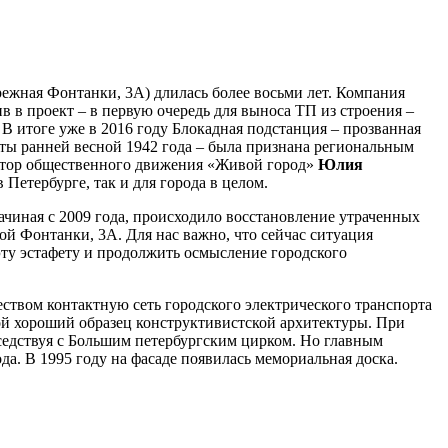
ежная Фонтанки, 3А) длилась более восьми лет. Компания
в в проект – в первую очередь для выноса ТП из строения –
В итоге уже в 2016 году Блокадная подстанция – прозванная
боты ранней весной 1942 года – была признана региональным
натор общественного движения «Живой город»
Юлия
Петербурге, так и для города в целом.
ачиная с 2009 года, происходило восстановление утраченных
ой Фонтанки, 3А. Для нас важно, что сейчас ситуация
 эту эстафету и продолжить осмысление городского
еством контактную сеть городского электрического транспорта
ой хороший образец конструктивистской архитектуры. При
седствуя с Большим петербургским цирком. Но главным
а. В 1995 году на фасаде появилась мемориальная доска.