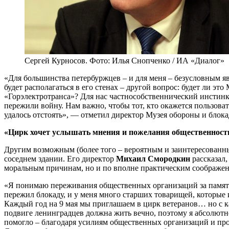
Сергей Курносов. Фото: Илья Снопченко / ИА «Диалог»
«Для большинства петербуржцев – и для меня – безусловным явл
будет располагаться в его стенах – другой вопрос: будет ли э
«Горэлектротранса»? Для нас частнособственнический инстинкт
пережили войну. Нам важно, чтобы тот, кто окажется пользоват
удалось отстоять», — отметил директор Музея обороны и бло
«Цирк хочет услышать мнения и пожелания общественност
Другим возможным (более того – вероятным и заинтересованны
соседнем здании. Его директор
Михаил Смородкин
рассказал,
моральным причинам, но и по вполне практическим соображе
«Я понимаю переживания общественных организаций за памятн
пережил блокаду, и у меня много старших товарищей, которые и
Каждый год на 9 мая мы приглашаем в цирк ветеранов… но с ка
подвиге ленинградцев должна жить вечно, поэтому я абсолютно 
помогло – благодаря усилиям общественных организаций и прос