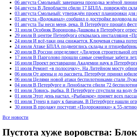
06 августа
Смольный: завершена проходка зелёной линии 
04 августа
В Ленобласти сбили 17 БПЛА, повреждён скла
03 августа
Смольный: утверждён проект планировки для 
03 августа
«Водоканал» сообщил о достройке водовода на
01 августа
Ты неси меня, река. В Петербурге прошёл фес
31 июля
Особняк Воронцова-Дашкова в Петербурге отрест
29 июля
В центре Петербурга открылась инсталляция «П
24 июля
И всё-таки она снижается. Ключевая ставка поте
24 июля
Атаке БПЛА подверглись склады и птицефабрика
20 июля
В России определяют «Лидеров строительной от
17 июля
В Парголово прошли самые семейные забеги лет
16 июля
Проект реставрации Академии наук в Петербурге
11 июля
Ремонт «в полосочку». На Литейном мосту обно
06 июля
От арены и до рассвета. Петербург принял юби
06 июля
Целями новой атаки беспилотниками стали Лужс
04 июля
В Петербурге и Ленобласти сбили 72 беспилотн
01 июля
Ловись, рыбка. В Петербурге спустили на воду 
01 июля
Этот день настал. «Рыбацкое» примет всех пасса
01 июля
Тунец в пару к бананам. В Петербурге нашли ог
30 июня
В продажу поступят «Подорожники» к 55-летию 
Все новости
Пустота хуже воровства: Бло