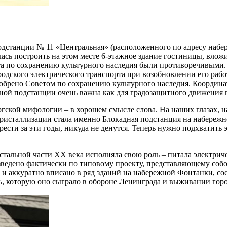
одстанции № 11 «Центральная» (расположенного по адресу набер
ась построить на этом месте 6-этажное здание гостиницы, вложи
та по сохранению культурного наследия были противоречивыми. 
городского электрического транспорта при возобновлении его ра
добрено Советом по сохранению культурного наследия. Коорди
ной подстанции очень важна как для градозащитного движения в 
гской мифологии – в хорошем смысле слова. На наших глазах, н
кристаллизации стала именно Блокадная подстанция на набережн
брести за эти годы, никуда не денутся. Теперь нужно подхватить
остальной части XX века исполняла свою роль – питала электрич
зведено фактически по типовому проекту, представляющему соб
 и аккуратно вписано в ряд зданий на набережной Фонтанки, со
, которую оно сыграло в обороне Ленинграда и выживании город