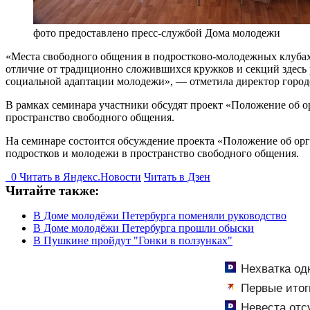
фото предоставлено пресс-службой Дома молодежи
«Места свободного общения в подростково-молодежных клубах 
отличие от традиционно сложившихся кружков и секций здесь 
социальной адаптации молодежи», — отметила директор город
В рамках семинара участники обсудят проект «Положение об 
пространство свободного общения.
На семинаре состоится обсуждение проекта «Положение об ор
подростков и молодежи в пространство свободного общения.
0
Читать в
Я
ндекс.Новости
Читать в Дзен
Читайте также:
В Доме молодёжи Петербурга поменяли руководство
В Доме молодёжи Петербурга прошли обыски
В Пушкине пройдут "Гонки в ползунках"
Нехватка од
Первые итог
сколько олимпи
Невеста отс