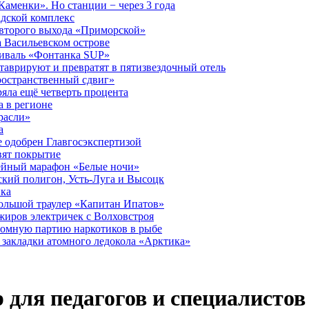
аменки». Но станции − через 3 года
дской комплекс
второго выхода «Приморской»
 Васильевском острове
тиваль «Фонтанка SUP»
аврируют и превратят в пятизвездочный отель
ространственный сдвиг»
ряла ещё четверть процента
 в регионе
расли»
а
 одобрен Главгосэкспертизой
вят покрытие
лейный марафон «Белые ночи»
кий полигон, Усть-Луга и Высоцк
ика
большой траулер «Капитан Ипатов»
жиров электричек с Волховстроя
ромную партию наркотиков в рыбе
закладки атомного ледокола «Арктика»
 для педагогов и специалистов