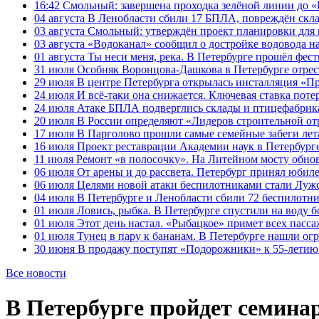
16:42
Смольный: завершена проходка зелёной линии до «К
04 августа
В Ленобласти сбили 17 БПЛА, повреждён скла
03 августа
Смольный: утверждён проект планировки для 
03 августа
«Водоканал» сообщил о достройке водовода на
01 августа
Ты неси меня, река. В Петербурге прошёл фес
31 июля
Особняк Воронцова-Дашкова в Петербурге отрест
29 июля
В центре Петербурга открылась инсталляция «П
24 июля
И всё-таки она снижается. Ключевая ставка поте
24 июля
Атаке БПЛА подверглись склады и птицефабрика
20 июля
В России определяют «Лидеров строительной от
17 июля
В Парголово прошли самые семейные забеги лет
16 июля
Проект реставрации Академии наук в Петербурге
11 июля
Ремонт «в полосочку». На Литейном мосту обно
06 июля
От арены и до рассвета. Петербург принял юби
06 июля
Целями новой атаки беспилотниками стали Лужс
04 июля
В Петербурге и Ленобласти сбили 72 беспилотн
01 июля
Ловись, рыбка. В Петербурге спустили на воду 
01 июля
Этот день настал. «Рыбацкое» примет всех пасса
01 июля
Тунец в пару к бананам. В Петербурге нашли ог
30 июня
В продажу поступят «Подорожники» к 55-летию 
Все новости
В Петербурге пройдет семинар