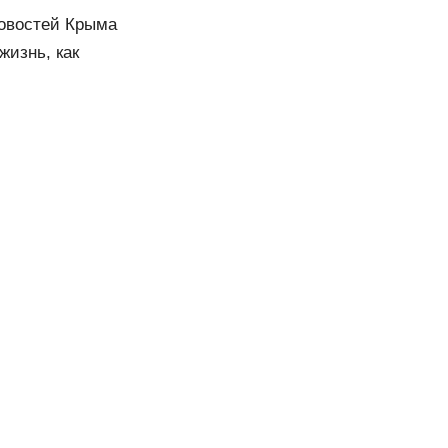
новостей Крыма
жизнь, как
 2027, последние