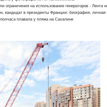
ли ограничения на использование генераторов - Лента 
н, кандидат в президенты Франции: биография, личная 
ссии и Украине, прогноз на выборы президента Франции
 полчаса плавала у пляжа на Сахалине