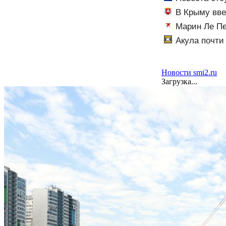
В Крыму вве
Марин Ле Пе
относится к Ро
Акула почти
новости
Новости smi2.ru
Загрузка...