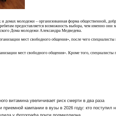
и домах молодежи – организованная форма общественной, добро
ребятам предоставляется возможность выбора, чем именно они х
ского Дома молодежи Александра Медведева.
организации мест свободного общения», после чего специалист
ганизации мест свободного общения». Кроме того, специалисты
ного витамина увеличивает риск смерти в два раза
и приемной кампании в вузы в 2026 году: кто поступил 
адников, результаты, последние новости
удила у фотографа почти полмиллиона