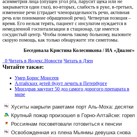
асимметрия лица (опущен угол рта, парусит щека или не
закрывается один глаз), во-вторых, слабость в руке, в-третьих,
изменение речи (страдает членораздельность речи, активная
речь или понимание обращенной речи). Четвертая позиция –
время. Его нельзя терять, пациент с инсультом нуждается в
немедленной госпитализации в стационар, где имеется
сосудистый центр. Чтобы помочь такому больному, вызовите
скорую помощь, как только обнаружите эти симптомы.
Беседовала Кристина Колесникова / ИА «Диалог»
0
Читать в
Я
ндекс.Новости
Читать в Дзен
Читайте также:
Умер Борис Моисеев
Алтайских детей будут лечить в Петербурге
Минздрав закупит 50 доз самого дорогого препарата в
мире
Хуситы накрыли ракетами порт Аль-Моха: десятки
жертв
Крупный пожар произошел в Горно-Алтайске: горел
жилой дом
Россиянам посоветовали готовиться к пенсии
заранее: что важно знать
Освобожденная из плена Мьянмы девушка снова