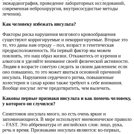
эхокардиография, проведение лабораторных исследований,
современная нейрохирургия, внутрисосудистые методы
лечения).
Как человеку избежать инсульта?
Факторы риска нарушения мозгового кровообращения
существуют корригируемые и некорригируемые. Вторые это
те, что даны нам отроду – пол, возраст и генетическая
предрасположенность. На первый фактор мы можем
повлиять, это наш образ жизни. Откажитесь от курения и
алкоголя и уделяйте внимание своей физической активности.
Людям в возрасте советую следить за своим давлением: если
оно повышено, то это может явиться основной причиной
инсульта. Нарушения сердечного ритма, повышенные
холестерин и сахар крови также требуют к себе внимания.
Вообще инсульт легче предотвратить, чем вылечить.
Каковы первые признаки инсульта и как помочь человеку,
у которого он случился?
Симптомов инсульта много, но есть очень яркие и
запоминающиеся. В мире используют мнемоническое правило
– FAST. Это аббревиатура от английских слов: лицо, рука,
речь и время. Признаками инсульта являются: во-первых,