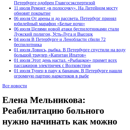
Петербурге одобрен Главгосэкспертизой
11 июля
Ремонт «в полосочку». На Литейном мосту
обновят покрытие
06 июля
От арены и до рассвета. Петербург принял
юбилейный марафон «Белые ночи»
06 июля
Целями новой атаки беспилотниками стали
Лужский полигон, Усть-Луга и Высоцк
04 июля
В Петербурге и Ленобласти сбили 72
беспилотника
01 июля
Ловись, рыбка. В Петербурге спустили на воду
большой траулер «Капитан Ипатов»
01 июля
Этот день настал. «Рыбацкое» примет всех
пассажиров электричек с Волховстроя
01 июля
Тунец в пару к бананам. В Петербурге нашли
огромную партию наркотиков в рыбе
Все новости
Елена Мельникова:
Реабилитацию больного
нужно начинать как можно