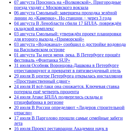
07 августа
Проснись на «Волковской». Пригородные
поезда уходят с Московского вокзала
06 августа
Смольный: завершена проходка зелёной
линии до «Каменки». Но станции − через 3 года
04 августа
В Ленобласти сбили 17 БПЛА, повреждён
складской комплекс
03 августа
Смольный: утверждён проект планировки
для второго выхода «Приморской»
03 августа
«Водоканал» сообщил о достройке водовода
на Васильевском острове
01 августа
Ты неси меня, река. В Петербурге прошёл
фестиваль «Фонтанка SUP»
31 июля
Особняк Воронцова-Дашкова в Петербурге
отреставрируют и превратят в пятизвездочный отель
29 июля
В центре Петербурга открылась инсталляция
«Пространственный сдвиг»
24 июля
И всё-таки она снижается. Ключевая ставка
потеряла ещё четверть процента
24 июля
Атаке БПЛА подверглись склады и
птицефабрика в регионе
20 июля
В России определяют «Лидеров строительной
отрасли»
17 июля
В Парголово прошли самые семейные забеги
лета
16 июля
Проект реставрации Академии наук в