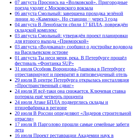
07 августа
Проснись на «Волковской». Пригородные
поезда уходят с Московского вокзала
06 августа
Смольный: завершена проходка зелёной
линии до «Каменки». Но станции − через 3 года
04 августа
В Ленобласти сбили 17 БПЛА, повреждён
складской комплекс
03 августа
Смольный: утверждён проект планировки
для второго выхода «Приморской»
03 августа
«Водоканал» сообщил о достройке водовода
на Васильевском острове
01 августа
Ты неси меня, река. В Петербурге прошёл
фестиваль «Фонтанка SUP»
31 июля
Особняк Воронцова-Дашкова в Петербурге
отреставрируют и превратят в пятизвездочный отель
29 июля
В центре Петербурга открылась инсталляция
«Пространственный сдвиг»
24 июля
И всё-таки она снижается. Ключевая ставка
потеряла ещё четверть процента
24 июля
Атаке БПЛА подверглись склады и
птицефабрика в регионе
20 июля
В России определяют «Лидеров строительной
отрасли»
17 июля
В Парголово прошли самые семейные забеги
лета
16 июля
Проект реставрации Академии наук в