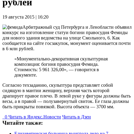
рублей
19 августа 2015 | 16:20
Арбитражный суд Петербурга и Ленобласти объявил
конкурс на изготовление статуи богини правосудия Фемиды
для нового здания ведомства на улице Смольного, 6. Как
сообщается на сайте госзакупок, монумент оценивается почти
в 6 млн рублей.
«Монументально-декоративная скульптурная
композиция: богиня правосудия Фемида.
Стоимость: 5 961 326,00», — говорится в
документе.
Согласно техзаданию, скульптура представляет собой
сидящую в мантии женщину, верхняя часть которой
драпирует правое плечо. В левой руке у фигуры должны быть
весы, а в правой — полузавернутый свиток. Ее глаза должны
быть прикрыты повязкой. Высота объекта — 3700 мм.
0
Читать в
Я
ндекс.Новости
Читать в Дзен
Читайте также:
Елизаветинская больница выиграла дело на 7