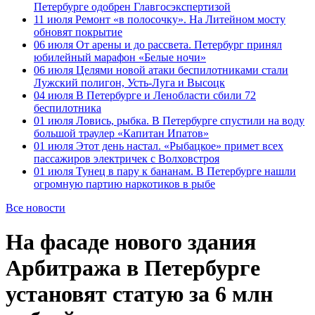
Петербурге одобрен Главгосэкспертизой
11 июля
Ремонт «в полосочку». На Литейном мосту
обновят покрытие
06 июля
От арены и до рассвета. Петербург принял
юбилейный марафон «Белые ночи»
06 июля
Целями новой атаки беспилотниками стали
Лужский полигон, Усть-Луга и Высоцк
04 июля
В Петербурге и Ленобласти сбили 72
беспилотника
01 июля
Ловись, рыбка. В Петербурге спустили на воду
большой траулер «Капитан Ипатов»
01 июля
Этот день настал. «Рыбацкое» примет всех
пассажиров электричек с Волховстроя
01 июля
Тунец в пару к бананам. В Петербурге нашли
огромную партию наркотиков в рыбе
Все новости
На фасаде нового здания
Арбитража в Петербурге
установят статую за 6 млн