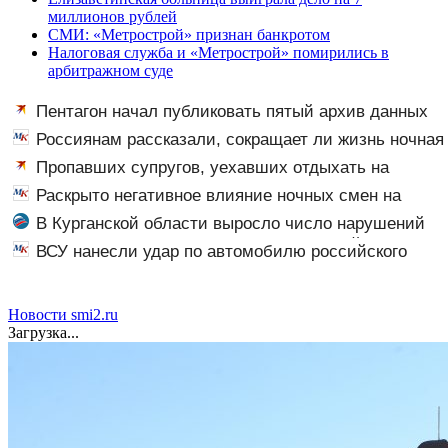
миллионов рублей
СМИ: «Метрострой» признан банкротом
Налоговая служба и «Метрострой» помирились в
арбитражном суде
Пентагон начал публиковать пятый архив данных
об НЛО
Россиянам рассказали, сокращает ли жизнь ночная
работа
Пропавших супругов, уехавших отдыхать на
природу, нашли мертвыми на заднем сиденье
Раскрыто негативное влияние ночных смен на
автомобиля
организм человека
В Курганской области выросло число нарушений
ПДД среди несовершеннолетних водителей
ВСУ нанесли удар по автомобилю российского
мототехники
чиновника
Новости smi2.ru
Загрузка...