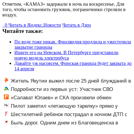
Отметим, «КАМАЗ» задержали в ночь на воскресенье. Для
того, чтобы остановить грузовик, пограничники стреляли в
воздух.
0
Читать в
Я
ндекс.Новости
Читать в Дзен
Читайте также:
По воде тоже никак. Финляндия продлила и ужесточила
закрытие границы
Ищите его на Невском. В Петербурге представили
новую модель электробуса
Давайте уж насовсем. Финская граница будет закрыта до
14 апреля
Житель Якутии выжил после 25 дней блужданий в
тайге
Подробности из первых уст: Участник СВО
рассказал, что спасло его в схватке с медведем
«Салават Юлаев» и СКА произвели обмен
Пилот заметил «летающую тарелку» прямо у
крыла самолета
Шестилетний ребенок пострадал в ночном ДТП с
тремя автомобилями на Федерации: видео
Быль дорог. Одним днем из Благовещенска в
Китай, лапша, мемы, и почему утке по-пекински