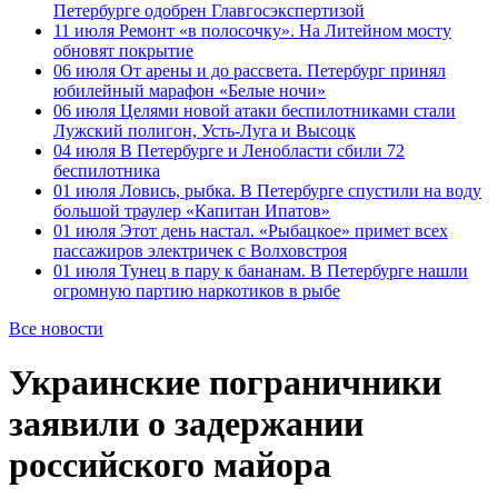
Петербурге одобрен Главгосэкспертизой
11 июля
Ремонт «в полосочку». На Литейном мосту
обновят покрытие
06 июля
От арены и до рассвета. Петербург принял
юбилейный марафон «Белые ночи»
06 июля
Целями новой атаки беспилотниками стали
Лужский полигон, Усть-Луга и Высоцк
04 июля
В Петербурге и Ленобласти сбили 72
беспилотника
01 июля
Ловись, рыбка. В Петербурге спустили на воду
большой траулер «Капитан Ипатов»
01 июля
Этот день настал. «Рыбацкое» примет всех
пассажиров электричек с Волховстроя
01 июля
Тунец в пару к бананам. В Петербурге нашли
огромную партию наркотиков в рыбе
Все новости
Украинские пограничники
заявили о задержании
российского майора