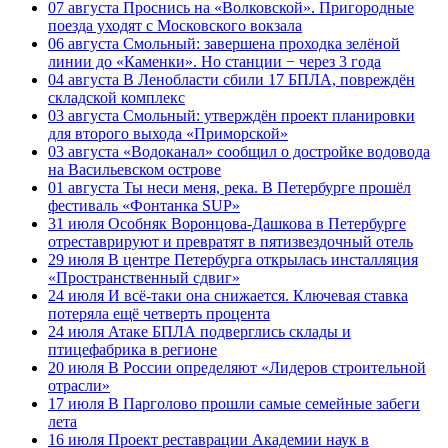
07 августа
Проснись на «Волковской». Пригородные
поезда уходят с Московского вокзала
06 августа
Смольный: завершена проходка зелёной
линии до «Каменки». Но станции − через 3 года
04 августа
В Ленобласти сбили 17 БПЛА, повреждён
складской комплекс
03 августа
Смольный: утверждён проект планировки
для второго выхода «Приморской»
03 августа
«Водоканал» сообщил о достройке водовода
на Васильевском острове
01 августа
Ты неси меня, река. В Петербурге прошёл
фестиваль «Фонтанка SUP»
31 июля
Особняк Воронцова-Дашкова в Петербурге
отреставрируют и превратят в пятизвездочный отель
29 июля
В центре Петербурга открылась инсталляция
«Пространственный сдвиг»
24 июля
И всё-таки она снижается. Ключевая ставка
потеряла ещё четверть процента
24 июля
Атаке БПЛА подверглись склады и
птицефабрика в регионе
20 июля
В России определяют «Лидеров строительной
отрасли»
17 июля
В Парголово прошли самые семейные забеги
лета
16 июля
Проект реставрации Академии наук в