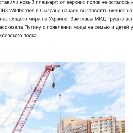
 06/08/2026 – Новости
тавили новый плацкарт: от верхних полок не осталось 
чного пространства
ВЗ Wildberries в Сызрани начали выставлять бизнес на
 настоящего мира на Украине: Замглавы МИД Грушко вс
 завещание Миттерана о России
ассказала Путину о появлении моды на семью и детей 
млевского полка