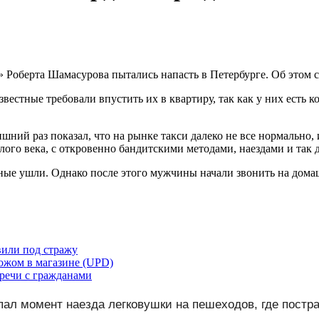
» Роберта Шамасурова пытались напасть в Петербурге. Об этом с
звестные требовали впустить их в квартиру, так как у них ест
ний раз показал, что на рынке такси далеко не все нормально, и
шлого века, с откровенно бандитскими методами, наездами и так 
стные ушли. Однако после этого мужчины начали звонить на дома
вили под стражу
ножом в магазине (UPD)
тречи с гражданами
пал момент наезда легковушки на пешеходов, где пост