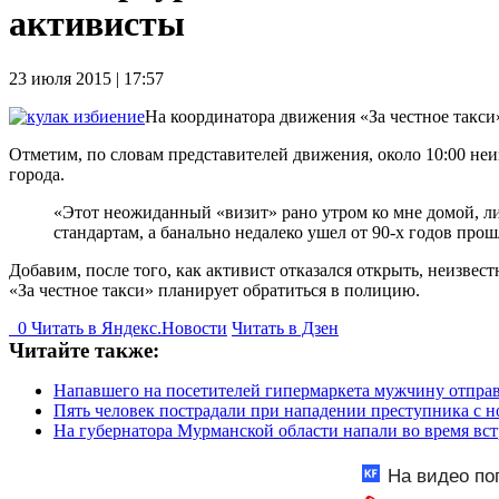
активисты
23 июля 2015 | 17:57
На координатора движения «За честное такси
Отметим, по словам представителей движения, около 10:00 неи
города.
«Этот неожиданный «визит» рано утром ко мне домой, лиш
стандартам, а банально недалеко ушел от 90-х годов про
Добавим, после того, как активист отказался открыть, неизве
«За честное такси» планирует обратиться в полицию.
0
Читать в
Я
ндекс.Новости
Читать в Дзен
Читайте также:
Напавшего на посетителей гипермаркета мужчину отпра
Пять человек пострадали при нападении преступника с 
На губернатора Мурманской области напали во время вс
На видео по