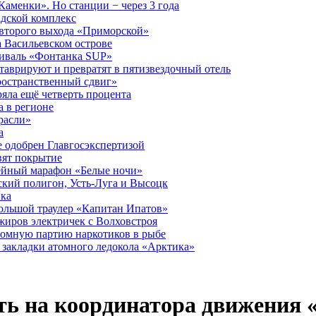
аменки». Но станции − через 3 года
дской комплекс
второго выхода «Приморской»
 Васильевском острове
тиваль «Фонтанка SUP»
аврируют и превратят в пятизвездочный отель
ространственный сдвиг»
ряла ещё четверть процента
 в регионе
расли»
а
 одобрен Главгосэкспертизой
вят покрытие
лейный марафон «Белые ночи»
кий полигон, Усть-Луга и Высоцк
ика
большой траулер «Капитан Ипатов»
жиров электричек с Волховстроя
ромную партию наркотиков в рыбе
закладки атомного ледокола «Арктика»
ть на координатора движения «