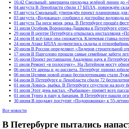
16:42
Смольный: завершена проходка зелёной линии до «К
04 августа
В Ленобласти сбили 17 БПЛА, повреждён скла
03 августа
Смольный: утверждён проект планировки для 
03 августа
«Водоканал» сообщил о достройке водовода на
01 августа
Ты неси меня, река. В Петербурге прошёл фес
31 июля
Особняк Воронцова-Дашкова в Петербурге отрест
29 июля
В центре Петербурга открылась инсталляция «П
24 июля
И всё-таки она снижается. Ключевая ставка поте
24 июля
Атаке БПЛА подверглись склады и птицефабрика
20 июля
В России определяют «Лидеров строительной от
17 июля
В Парголово прошли самые семейные забеги лет
16 июля
Проект реставрации Академии наук в Петербурге
11 июля
Ремонт «в полосочку». На Литейном мосту обно
06 июля
От арены и до рассвета. Петербург принял юби
06 июля
Целями новой атаки беспилотниками стали Лужс
04 июля
В Петербурге и Ленобласти сбили 72 беспилотн
01 июля
Ловись, рыбка. В Петербурге спустили на воду 
01 июля
Этот день настал. «Рыбацкое» примет всех пасса
01 июля
Тунец в пару к бананам. В Петербурге нашли ог
30 июня
В продажу поступят «Подорожники» к 55-летию 
Все новости
В Петербурге пытались напас