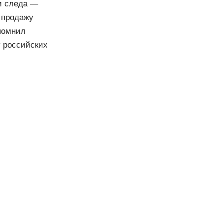
и следа —
 продажу
помнил
у российских