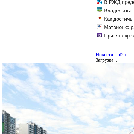
восемь человек
В РЖД предс
теперь тьма ли
Владельцы П
Как достичь
пронзительное
Матвиенко р
студентов
Присяга кре
Новости smi2.ru
Загрузка...