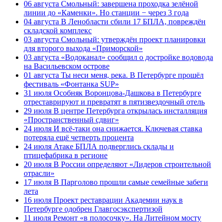
06 августа
Смольный: завершена проходка зелёной
линии до «Каменки». Но станции − через 3 года
04 августа
В Ленобласти сбили 17 БПЛА, повреждён
складской комплекс
03 августа
Смольный: утверждён проект планировки
для второго выхода «Приморской»
03 августа
«Водоканал» сообщил о достройке водовода
на Васильевском острове
01 августа
Ты неси меня, река. В Петербурге прошёл
фестиваль «Фонтанка SUP»
31 июля
Особняк Воронцова-Дашкова в Петербурге
отреставрируют и превратят в пятизвездочный отель
29 июля
В центре Петербурга открылась инсталляция
«Пространственный сдвиг»
24 июля
И всё-таки она снижается. Ключевая ставка
потеряла ещё четверть процента
24 июля
Атаке БПЛА подверглись склады и
птицефабрика в регионе
20 июля
В России определяют «Лидеров строительной
отрасли»
17 июля
В Парголово прошли самые семейные забеги
лета
16 июля
Проект реставрации Академии наук в
Петербурге одобрен Главгосэкспертизой
11 июля
Ремонт «в полосочку». На Литейном мосту