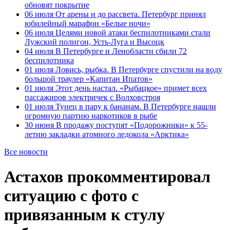
обновят покрытие
06 июля
От арены и до рассвета. Петербург принял
юбилейный марафон «Белые ночи»
06 июля
Целями новой атаки беспилотниками стали
Лужский полигон, Усть-Луга и Высоцк
04 июля
В Петербурге и Ленобласти сбили 72
беспилотника
01 июля
Ловись, рыбка. В Петербурге спустили на воду
большой траулер «Капитан Ипатов»
01 июля
Этот день настал. «Рыбацкое» примет всех
пассажиров электричек с Волховстроя
01 июля
Тунец в пару к бананам. В Петербурге нашли
огромную партию наркотиков в рыбе
30 июня
В продажу поступят «Подорожники» к 55-
летию закладки атомного ледокола «Арктика»
Все новости
Астахов прокомментировал
ситуацию с фото с
привязанным к стулу