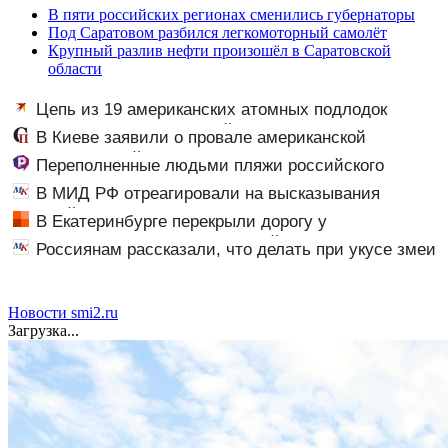
В пяти российских регионах сменились губернаторы
Под Саратовом разбился легкомоторный самолёт
Крупный разлив нефти произошёл в Саратовской
области
Цепь из 19 американских атомных подлодок
«окружает» Россию и Китай: это инструмент первого
В Киеве заявили о провале американской
массированного удара
операции «Убей лучника» против России
Переполненные людьми пляжи российского
курортного города сняли на видео
В МИД РФ отреагировали на высказывания
властей Японии про атаку на Хиросиму
В Екатеринбурге перекрыли дорогу у
логистического центра, в который влетели БПЛА
Россиянам рассказали, что делать при укусе змеи
Новости smi2.ru
Загрузка...