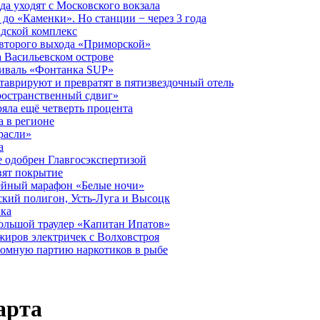
а уходят с Московского вокзала
до «Каменки». Но станции − через 3 года
дской комплекс
второго выхода «Приморской»
 Васильевском острове
тиваль «Фонтанка SUP»
аврируют и превратят в пятизвездочный отель
ространственный сдвиг»
ряла ещё четверть процента
 в регионе
расли»
а
 одобрен Главгосэкспертизой
вят покрытие
лейный марафон «Белые ночи»
кий полигон, Усть-Луга и Высоцк
ика
большой траулер «Капитан Ипатов»
жиров электричек с Волховстроя
ромную партию наркотиков в рыбе
арта