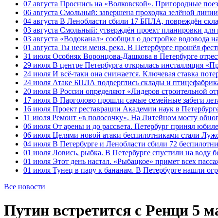
07 августа
Проснись на «Волковской». Пригородные поезд
06 августа
Смольный: завершена проходка зелёной линии 
04 августа
В Ленобласти сбили 17 БПЛА, повреждён скла
03 августа
Смольный: утверждён проект планировки для 
03 августа
«Водоканал» сообщил о достройке водовода на
01 августа
Ты неси меня, река. В Петербурге прошёл фес
31 июля
Особняк Воронцова-Дашкова в Петербурге отрест
29 июля
В центре Петербурга открылась инсталляция «П
24 июля
И всё-таки она снижается. Ключевая ставка поте
24 июля
Атаке БПЛА подверглись склады и птицефабрика
20 июля
В России определяют «Лидеров строительной от
17 июля
В Парголово прошли самые семейные забеги лет
16 июля
Проект реставрации Академии наук в Петербурге
11 июля
Ремонт «в полосочку». На Литейном мосту обно
06 июля
От арены и до рассвета. Петербург принял юби
06 июля
Целями новой атаки беспилотниками стали Лужс
04 июля
В Петербурге и Ленобласти сбили 72 беспилотн
01 июля
Ловись, рыбка. В Петербурге спустили на воду 
01 июля
Этот день настал. «Рыбацкое» примет всех пасса
01 июля
Тунец в пару к бананам. В Петербурге нашли ог
Все новости
Путин встретится с Ренци 5 м