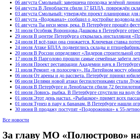
06 августа
Смольный: завершена проходка зелёной линии 
04 августа
В Ленобласти сбили 17 БПЛА, повреждён скла
03 августа
Смольный: утверждён проект планировки для 
03 августа
«Водоканал» сообщил о достройке водовода на
01 августа
Ты неси меня, река. В Петербурге прошёл фес
31 июля
Особняк Воронцова-Дашкова в Петербурге отрест
29 июля
В центре Петербурга открылась инсталляция «П
24 июля
И всё-таки она снижается. Ключевая ставка поте
24 июля
Атаке БПЛА подверглись склады и птицефабрика
20 июля
В России определяют «Лидеров строительной от
17 июля
В Парголово прошли самые семейные забеги лет
16 июля
Проект реставрации Академии наук в Петербурге
11 июля
Ремонт «в полосочку». На Литейном мосту обно
06 июля
От арены и до рассвета. Петербург принял юби
06 июля
Целями новой атаки беспилотниками стали Лужс
04 июля
В Петербурге и Ленобласти сбили 72 беспилотн
01 июля
Ловись, рыбка. В Петербурге спустили на воду 
01 июля
Этот день настал. «Рыбацкое» примет всех пасса
01 июля
Тунец в пару к бананам. В Петербурге нашли ог
30 июня
В продажу поступят «Подорожники» к 55-летию 
Все новости
За главу МО «Полюстрово» на