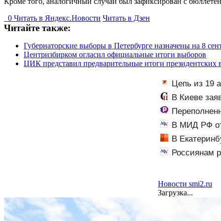
Кроме того, аналогичный случай был зафиксирован с бюллетен
0
Читать в
Я
ндекс.Новости
Читать в Дзен
Читайте также:
Губернаторские выборы в Петербурге назначены на 8 сен
Центризбирком огласил официальные итоги выборов
ЦИК представил предварительные итоги президентских 
Цепь из 19 
инструмент пер
В Киеве зая
Переполненн
В МИД РФ от
В Екатеринб
Россиянам р
Новости smi2.ru
Загрузка...