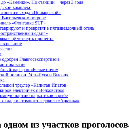
до «Каменки». Но станции − через 3 года
дской комплекс
второго выхода «Приморской»
 Васильевском острове
тиваль «Фонтанка SUP»
аврируют и превратят в пятизвездочный отель
ространственный сдвиг»
ряла ещё четверть процента
 в регионе
расли»
а
 одобрен Главгосэкспертизой
вят покрытие
лейный марафон «Белые ночи»
кий полигон, Усть-Луга и Высоцк
ика
большой траулер «Капитан Ипатов»
жиров электричек с Волховстроя
ромную партию наркотиков в рыбе
закладки атомного ледокола «Арктика»
 одном из участков проголосо