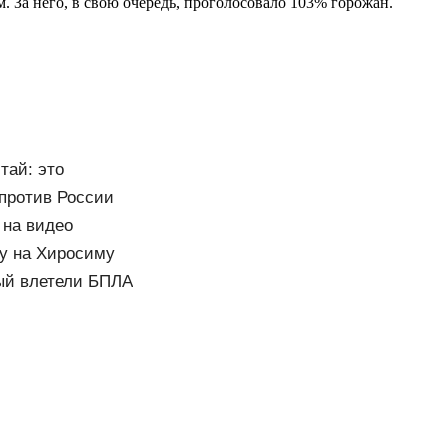
 За него, в свою очередь, проголосовало 103% горожан.
тай: это
 против России
 на видео
ку на Хиросиму
рый влетели БПЛА