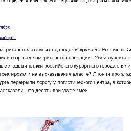
ями представителя «Округа Петровского» Дмитрием Ильковским.
тября
выборов
американских атомных подлодок «окружает» Россию и Ки
вого массированного удара
вили о провале американской операции «Убей лучника»
ые людьми пляжи российского курортного города сняли
реагировали на высказывания властей Японии про ата
урге перекрыли дорогу у логистического центра, в кото
ассказали, что делать при укусе змеи