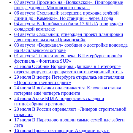
07 августа
Проснись на «Волковской». Пригородные
поезда уходят с Московского вокзала
06 августа
Смольный: завершена проходка зелёной
линии до «Каменки». Но станции − через 3 года
04 августа
В Ленобласти сбили 17 БПЛА, повреждён
складской комплекс
03 августа
Смольный: утверждён проект планировки
для второго выхода «Приморской»
03 августа
«Водоканал» сообщил о достройке водовода
на Васильевском острове
01 августа
Ты неси меня, река. В Петербурге прошёл
фестиваль «Фонтанка SUP»
31 июля
Особняк Воронцова-Дашкова в Петербурге
отреставрируют и превратят в пятизвездочный отель
29 июля
В центре Петербурга открылась инсталляция
«Пространственный сдвиг»
24 июля
И всё-таки она снижается. Ключевая ставка
потеряла ещё четверть процента
24 июля
Атаке БПЛА подверглись склады и
птицефабрика в регионе
20 июля
В России определяют «Лидеров строительной
отрасли»
17 июля
В Парголово прошли самые семейные забеги
лета
16 июля
Проект реставрации Академии наук в