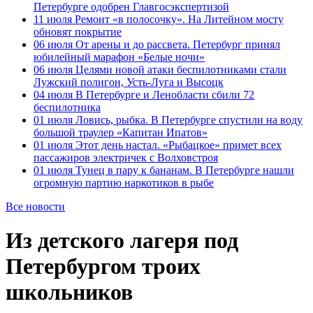
Петербурге одобрен Главгосэкспертизой
11 июля
Ремонт «в полосочку». На Литейном мосту
обновят покрытие
06 июля
От арены и до рассвета. Петербург принял
юбилейный марафон «Белые ночи»
06 июля
Целями новой атаки беспилотниками стали
Лужский полигон, Усть-Луга и Высоцк
04 июля
В Петербурге и Ленобласти сбили 72
беспилотника
01 июля
Ловись, рыбка. В Петербурге спустили на воду
большой траулер «Капитан Ипатов»
01 июля
Этот день настал. «Рыбацкое» примет всех
пассажиров электричек с Волховстроя
01 июля
Тунец в пару к бананам. В Петербурге нашли
огромную партию наркотиков в рыбе
Все новости
Из детского лагеря под
Петербургом троих
школьников