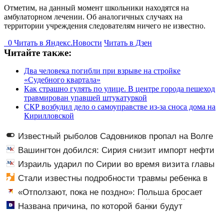
Отметим, на данный момент школьники находятся на
амбулаторном лечении. Об аналогичных случаях на
территории учреждения следователям ничего не известно.
0
Читать в
Я
ндекс.Новости
Читать в Дзен
Читайте также:
Два человека погибли при взрыве на стройке
«Судебного квартала»
Как страшно гулять по улице. В центре города пешеход
травмирован упавшей штукатуркой
СКР возбудил дело о самоуправстве из-за сноса дома на
Кирилловской
Известный рыболов Садовников пропал на Волге
во время шторма
Вашингтон добился: Сирия снизит импорт нефти
из РФ
Израиль ударил по Сирии во время визита главы
МИД Турции
Стали известны подробности травмы ребенка в
детсаду
«Отползают, пока не поздно»: Польша бросает
Украину, чтобы не стать следующей жертвой Запада
Названа причина, по которой банки будут
блокировать переводы