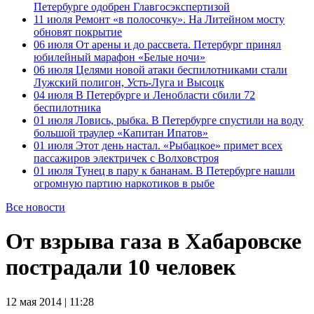
Петербурге одобрен Главгосэкспертизой
11 июля
Ремонт «в полосочку». На Литейном мосту
обновят покрытие
06 июля
От арены и до рассвета. Петербург принял
юбилейный марафон «Белые ночи»
06 июля
Целями новой атаки беспилотниками стали
Лужский полигон, Усть-Луга и Высоцк
04 июля
В Петербурге и Ленобласти сбили 72
беспилотника
01 июля
Ловись, рыбка. В Петербурге спустили на воду
большой траулер «Капитан Ипатов»
01 июля
Этот день настал. «Рыбацкое» примет всех
пассажиров электричек с Волховстроя
01 июля
Тунец в пару к бананам. В Петербурге нашли
огромную партию наркотиков в рыбе
Все новости
От взрыва газа в Хабаровске
пострадали 10 человек
12 мая 2014 | 11:28