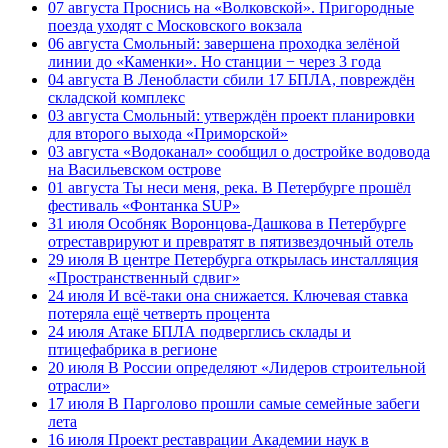
07 августа
Проснись на «Волковской». Пригородные
поезда уходят с Московского вокзала
06 августа
Смольный: завершена проходка зелёной
линии до «Каменки». Но станции − через 3 года
04 августа
В Ленобласти сбили 17 БПЛА, повреждён
складской комплекс
03 августа
Смольный: утверждён проект планировки
для второго выхода «Приморской»
03 августа
«Водоканал» сообщил о достройке водовода
на Васильевском острове
01 августа
Ты неси меня, река. В Петербурге прошёл
фестиваль «Фонтанка SUP»
31 июля
Особняк Воронцова-Дашкова в Петербурге
отреставрируют и превратят в пятизвездочный отель
29 июля
В центре Петербурга открылась инсталляция
«Пространственный сдвиг»
24 июля
И всё-таки она снижается. Ключевая ставка
потеряла ещё четверть процента
24 июля
Атаке БПЛА подверглись склады и
птицефабрика в регионе
20 июля
В России определяют «Лидеров строительной
отрасли»
17 июля
В Парголово прошли самые семейные забеги
лета
16 июля
Проект реставрации Академии наук в