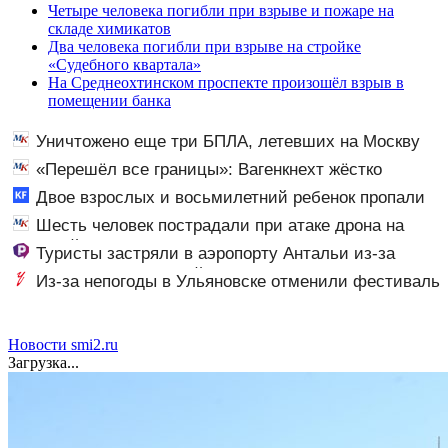
Четыре человека погибли при взрыве и пожаре на
складе химикатов
Два человека погибли при взрыве на стройке
«Судебного квартала»
На Среднеохтинском проспекте произошёл взрыв в
помещении банка
Уничтожено еще три БПЛА, летевших на Москву
«Перешёл все границы»: Вагенкнехт жёстко
ответила послу Украины
Двое взрослых и восьмилетний ребенок пропали
во время сплава по реке 08/08/2026 – Новости
Шесть человек пострадали при атаке дрона на
Ильский НПЗ
Туристы застряли в аэропорту Антальи из-за
сбоев в расписании рейсов
Из-за непогоды в Ульяновске отменили фестиваль
«Наше время»
Новости smi2.ru
Загрузка...