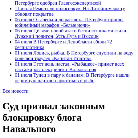
Петербурге одобрен Главгосэкспертизой
11 июля
Ремонт «в полосочку». На Литейном мосту
обновят покрытие
06 июля
От арены и до рассвета. Петербург принял
юбилейный марафон «Белые ночи»
06 июля
Целями новой атаки беспилотниками стали
Лужский полигон, Усть-Луга и Высоцк
04 июля
В Петербурге и Ленобласти сбили 72
беспилотника
01 июля
Ловись, рыбка. В Петербурге спустили на воду
большой траулер «Капитан Ипатов»
01 июля
Этот день настал. «Рыбацкое» примет всех
пассажиров электричек с Волховстроя
01 июля
Тунец в пару к бананам. В Петербурге нашли
огромную партию наркотиков в рыбе
Все новости
Суд признал законным
блокировку блога
Навального