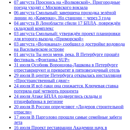
07 августа
Проснись на «Волковской». Пригородные
поезда уходят с Московского вокзала
06 августа
Смольный: завершена проходка зелёной
линии до «Каменки». Но станции − через 3 года
04 августа
В Ленобласти сбили 17 БПЛА, повреждён
складской комплекс
03 августа
Смольный: утверждён проект планировки
для второго выхода «Приморской»
03 августа
«Водоканал» сообщил о достройке водовода
на Васильевском острове
01 августа
Ты неси меня, река. В Петербурге прошёл
фестиваль «Фонтанка SUP»
31 июля
Особняк Воронцова-Дашкова в Петербурге
отреставрируют и превратят в пятизвездочный отель
29 июля
В центре Петербурга открылась инсталляция
«Пространственный сдвиг»
24 июля
И всё-таки она снижается. Ключевая ставка
потеряла ещё четверть процента
24 июля
Атаке БПЛА подверглись склады и
птицефабрика в регионе
20 июля
В России определяют «Лидеров строительной
отрасли»
17 июля
В Парголово прошли самые семейные забеги
лета
16 июля
Проект реставрации Академии наук в