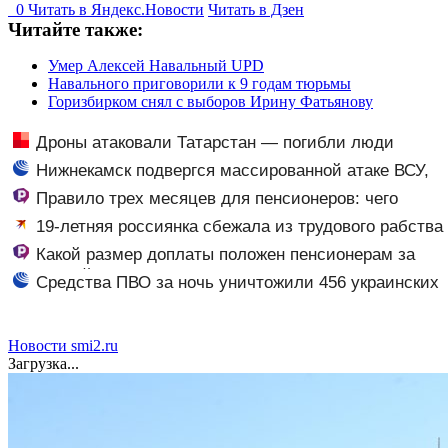
0
Читать в
Я
ндекс.Новости
Читать в Дзен
Читайте также:
Умер Алексей Навальный UPD
Навального приговорили к 9 годам тюрьмы
Горизбирком снял с выборов Ирину Фатьянову
Дроны атаковали Татарстан — погибли люди
Нижнекамск подвергся массированной атаке ВСУ,
есть погибшие
Правило трех месяцев для пенсионеров: чего
ждать тем, кому приходит пенсия на карту
19-летняя россиянка сбежала из трудового рабства
в Мьянме
Какой размер доплаты положен пенсионерам за
советский стаж
Средства ПВО за ночь уничтожили 456 украинских
беспилотников
Новости smi2.ru
Загрузка...