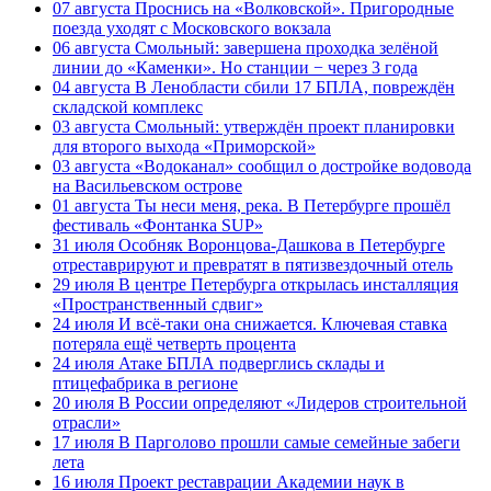
07 августа
Проснись на «Волковской». Пригородные
поезда уходят с Московского вокзала
06 августа
Смольный: завершена проходка зелёной
линии до «Каменки». Но станции − через 3 года
04 августа
В Ленобласти сбили 17 БПЛА, повреждён
складской комплекс
03 августа
Смольный: утверждён проект планировки
для второго выхода «Приморской»
03 августа
«Водоканал» сообщил о достройке водовода
на Васильевском острове
01 августа
Ты неси меня, река. В Петербурге прошёл
фестиваль «Фонтанка SUP»
31 июля
Особняк Воронцова-Дашкова в Петербурге
отреставрируют и превратят в пятизвездочный отель
29 июля
В центре Петербурга открылась инсталляция
«Пространственный сдвиг»
24 июля
И всё-таки она снижается. Ключевая ставка
потеряла ещё четверть процента
24 июля
Атаке БПЛА подверглись склады и
птицефабрика в регионе
20 июля
В России определяют «Лидеров строительной
отрасли»
17 июля
В Парголово прошли самые семейные забеги
лета
16 июля
Проект реставрации Академии наук в