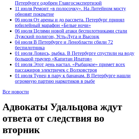
Петербурге одобрен Главгосэкспертизой
11 июля
Ремонт «в полосочку». На Литейном мосту
обновят покрытие
06 июля
От арены и до рассвета. Петербург принял
юбилейный марафон «Белые ночи»
06 июля
Целями новой атаки беспилотниками стали
Лужский полигон, Усть-Луга и Высоцк
04 июля
В Петербурге и Ленобласти сбили 72
беспилотника
01 июля
Ловись, рыбка. В Петербурге спустили на воду
большой траулер «Капитан Ипатов»
01 июля
Этот день настал. «Рыбацкое» примет всех
пассажиров электричек с Волховстроя
01 июля
Тунец в пару к бананам. В Петербурге нашли
огромную партию наркотиков в рыбе
Все новости
Адвокаты Удальцова ждут
ответа от следствия во
вторник