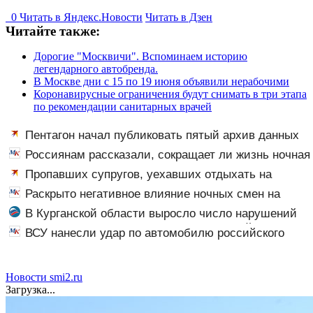
0
Читать в
Я
ндекс.Новости
Читать в Дзен
Читайте также:
Дорогие "Москвичи". Вспоминаем историю
легендарного автобренда.
В Москве дни с 15 по 19 июня объявили нерабочими
Коронавирусные ограничения будут снимать в три этапа
по рекомендации санитарных врачей
Пентагон начал публиковать пятый архив данных
об НЛО
Россиянам рассказали, сокращает ли жизнь ночная
работа
Пропавших супругов, уехавших отдыхать на
природу, нашли мертвыми на заднем сиденье
Раскрыто негативное влияние ночных смен на
автомобиля
организм человека
В Курганской области выросло число нарушений
ПДД среди несовершеннолетних водителей
ВСУ нанесли удар по автомобилю российского
мототехники
чиновника
Новости smi2.ru
Загрузка...