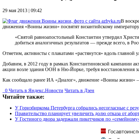
29 мая 2013 | 09:42
В воскр
движения «Воины жизни» посвятят византийскому императору
«Святой равноапостольный Константин утвердил Христи
добиться аналогичных результатов — прежде всего, в Ро
Отметим, активисты с плакатами «растянутся» вдоль главной у
Добавим, в 2012 году в рамках Константиновской кампании а
акции возле здания ООН в Ню-Йорке, требуя восстановления за
Как сообщало ранее ИА «Диалог», движение «Воины жизни» — о
0
Читать в
Я
ндекс.Новости
Читать в Дзен
Читайте также:
У Горизбиркома Петербурга собрались несогласные с рез
Правительство планирует увеличить долю отказа от абор
У Гостиного двора задержали пикетчиков по «семейному
Госавтоинсп