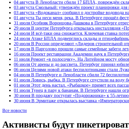
04 августа
В Ленобласти сбили 17 БПЛА, повреждён скла
03 августа
Смольный: утверждён проект планировки для 
03 августа
«Водоканал» сообщил о достройке водовода на
01 августа
Ты неси меня, река. В Петербурге прошёл фес
31 июля
Особняк Воронцова-Дашкова в Петербурге отрест
29 июля
В центре Петербурга открылась инсталляция «П
24 июля
И всё-таки она снижается. Ключевая ставка поте
24 июля
Атаке БПЛА подверглись склады и птицефабрика
20 июля
В России определяют «Лидеров строительной от
17 июля
В Парголово прошли самые семейные забеги лет
16 июля
Проект реставрации Академии наук в Петербурге
11 июля
Ремонт «в полосочку». На Литейном мосту обно
06 июля
От арены и до рассвета. Петербург принял юби
06 июля
Целями новой атаки беспилотниками стали Лужс
04 июля
В Петербурге и Ленобласти сбили 72 беспилотн
01 июля
Ловись, рыбка. В Петербурге спустили на воду 
01 июля
Этот день настал. «Рыбацкое» примет всех пасса
01 июля
Тунец в пару к бананам. В Петербурге нашли ог
30 июня
В продажу поступят «Подорожники» к 55-летию 
30 июня
В Эрмитаже открылась выставка «Императорски
Все новости
Активисты будут пикетироват