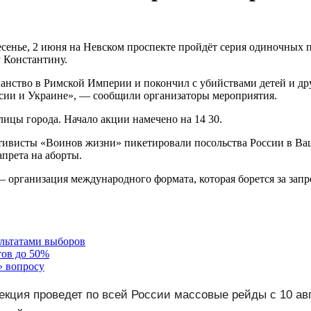
есенье, 2 июня на Невском проспекте пройдёт серия одиночных 
 Константину.
анство в Римской Империи и покончил с убийствами детей и д
ссии и Украине», — сообщили организаторы мероприятия.
лицы города. Начало акции намечено на 14 30.
ктивисты «Воинов жизни» пикетировали посольства России в Ва
прета на аборты.
рганизация международного формата, которая борется за запрет
ультатами выборов
тов до 50%
» вопросу
екция проведет по всей России массовые рейды с 10 ав