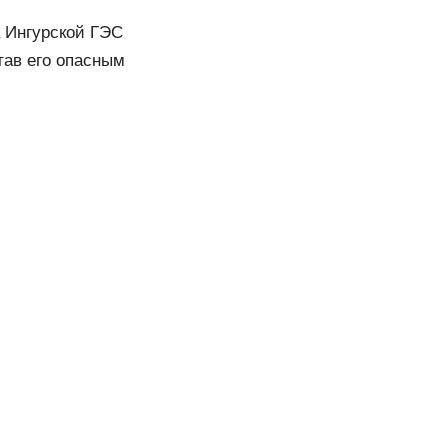
а Ингурской ГЭС
тав его опасным