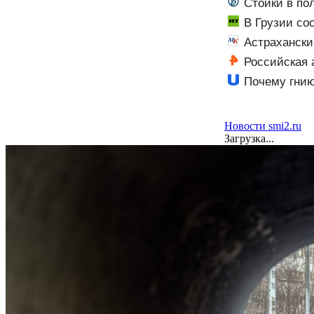
Стойки в по
В Грузии со
- RT Russia -
Астрахански
Российская 
Почему гнию
Новости smi2.ru
Загрузка...