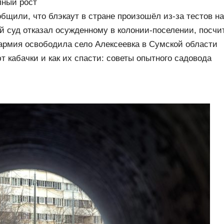
лный рост
общили, что блэкаут в стране произошёл из-за тестов н
 Медиаплатформа МирТесен
й суд отказал осужденному в колонии-поселении, посчи
армия освободила село Алексеевка в Сумской области
т кабачки и как их спасти: советы опытного садовода