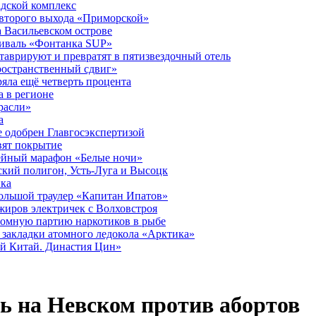
дской комплекс
второго выхода «Приморской»
 Васильевском острове
тиваль «Фонтанка SUP»
аврируют и превратят в пятизвездочный отель
ространственный сдвиг»
ряла ещё четверть процента
 в регионе
расли»
а
 одобрен Главгосэкспертизой
вят покрытие
лейный марафон «Белые ночи»
кий полигон, Усть-Луга и Высоцк
ика
большой траулер «Капитан Ипатов»
жиров электричек с Волховстроя
ромную партию наркотиков в рыбе
закладки атомного ледокола «Арктика»
й Китай. Династия Цин»
ь на Невском против абортов